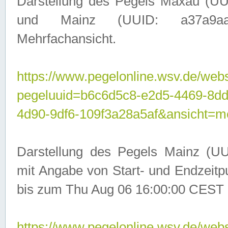
Darstellung des Pegels Maxau (UU
und Mainz (UUID: a37a9aa3-
Mehrfachansicht.
https://www.pegelonline.wsv.de/webs
pegeluuid=b6c6d5c8-e2d5-4469-8d
4d90-9df6-109f3a28a5af&ansicht=m
Darstellung des Pegels Mainz (UU
mit Angabe von Start- und Endzeit
bis zum Thu Aug 06 16:00:00 CEST 
https://www.pegelonline.wsv.de/webs