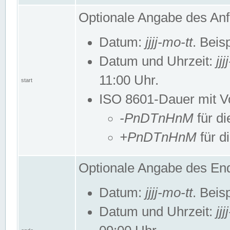
Optionale Angabe des Anf
Datum:
jjjj-mo-tt
. Beis
Datum und Uhrzeit:
jj
11:00 Uhr.
start
ISO 8601-Dauer mit Vor
-PnDTnHnM
für di
+PnDTnHnM
für d
Optionale Angabe des End
Datum:
jjjj-mo-tt
. Beis
Datum und Uhrzeit:
jj