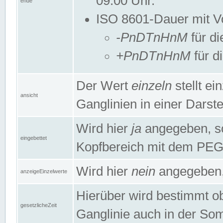
09:00 Uhr.
ende
ISO 8601-Dauer mit Vor
-PnDTnHnM
für di
+PnDTnHnM
für d
Der Wert
einzeln
stellt e
ansicht
Ganglinien in einer Dars
Wird hier
ja
angegeben, so 
eingebettet
Kopfbereich mit dem PE
Wird hier
nein
angegeben, 
anzeigeEinzelwerte
Hierüber wird bestimmt ob 
gesetzlicheZeit
Ganglinie auch in der Som