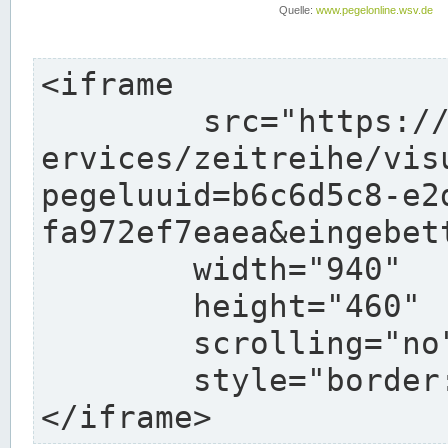
<iframe

	src="https://www.pegelonline.wsv.de/webs
ervices/zeitreihe/vis
pegeluuid=b6c6d5c8-e2
fa972ef7eaea&eingebett
	width="940"

	height="460"

	scrolling="no"

	style="border: none">

</iframe>