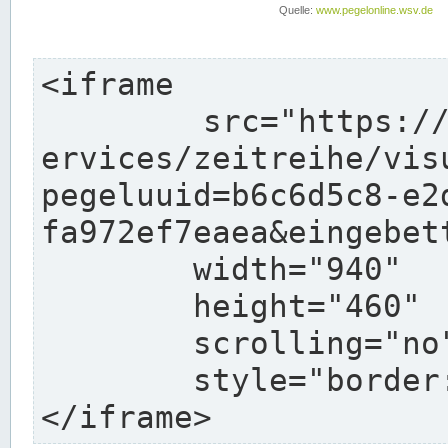
<iframe

	src="https://www.pegelonline.wsv.de/webs
ervices/zeitreihe/vis
pegeluuid=b6c6d5c8-e2
fa972ef7eaea&eingebett
	width="940"

	height="460"

	scrolling="no"

	style="border: none">

</iframe>