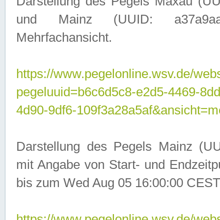
Darstellung des Pegels Maxau (UU
und Mainz (UUID: a37a9aa3-
Mehrfachansicht.
https://www.pegelonline.wsv.de/webs
pegeluuid=b6c6d5c8-e2d5-4469-8d
4d90-9df6-109f3a28a5af&ansicht=m
Darstellung des Pegels Mainz (UU
mit Angabe von Start- und Endzeit
bis zum Wed Aug 05 16:00:00 CEST
https://www.pegelonline.wsv.de/webs