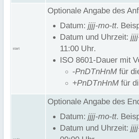
Optionale Angabe des Anf
Datum:
jjjj-mo-tt
. Beis
Datum und Uhrzeit:
jj
11:00 Uhr.
start
ISO 8601-Dauer mit Vor
-PnDTnHnM
für di
+PnDTnHnM
für d
Optionale Angabe des End
Datum:
jjjj-mo-tt
. Beis
Datum und Uhrzeit:
jj