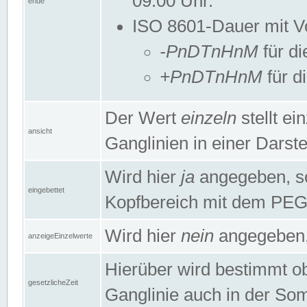
09:00 Uhr.
ende
ISO 8601-Dauer mit Vor
-PnDTnHnM
für di
+PnDTnHnM
für d
Der Wert
einzeln
stellt e
ansicht
Ganglinien in einer Dars
Wird hier
ja
angegeben, so 
eingebettet
Kopfbereich mit dem PE
Wird hier
nein
angegeben, 
anzeigeEinzelwerte
Hierüber wird bestimmt ob 
gesetzlicheZeit
Ganglinie auch in der Som