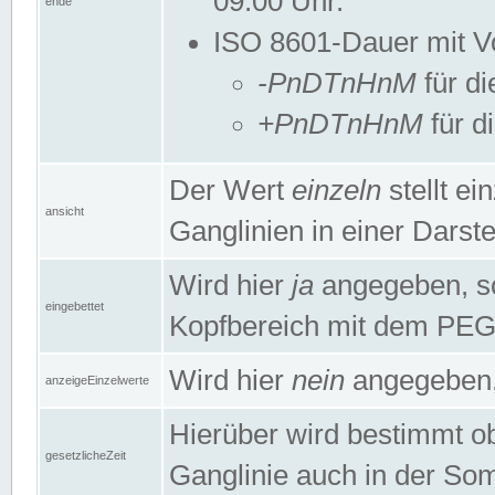
09:00 Uhr.
ende
ISO 8601-Dauer mit Vor
-PnDTnHnM
für di
+PnDTnHnM
für d
Der Wert
einzeln
stellt e
ansicht
Ganglinien in einer Dars
Wird hier
ja
angegeben, so 
eingebettet
Kopfbereich mit dem PE
Wird hier
nein
angegeben, 
anzeigeEinzelwerte
Hierüber wird bestimmt ob 
gesetzlicheZeit
Ganglinie auch in der Som