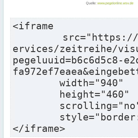
<iframe

	src="https://www.pegelonline.wsv.de/webs
ervices/zeitreihe/vis
pegeluuid=b6c6d5c8-e2
fa972ef7eaea&eingebett
	width="940"

	height="460"

	scrolling="no"

	style="border: none">

</iframe>