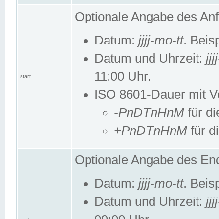
Optionale Angabe des Anf
Datum:
jjjj-mo-tt
. Beis
Datum und Uhrzeit:
jj
11:00 Uhr.
start
ISO 8601-Dauer mit Vor
-PnDTnHnM
für di
+PnDTnHnM
für d
Optionale Angabe des End
Datum:
jjjj-mo-tt
. Beis
Datum und Uhrzeit:
jj