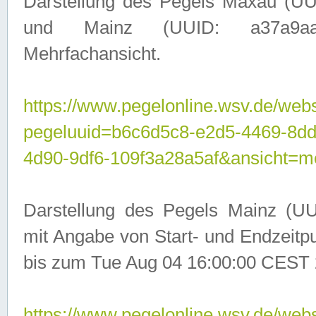
Darstellung des Pegels Maxau (UU
und Mainz (UUID: a37a9aa3-
Mehrfachansicht.
https://www.pegelonline.wsv.de/webs
pegeluuid=b6c6d5c8-e2d5-4469-8d
4d90-9df6-109f3a28a5af&ansicht=m
Darstellung des Pegels Mainz (UU
mit Angabe von Start- und Endzeit
bis zum Tue Aug 04 16:00:00 CEST 
https://www.pegelonline.wsv.de/webs