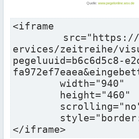
<iframe

	src="https://www.pegelonline.wsv.de/webs
ervices/zeitreihe/vis
pegeluuid=b6c6d5c8-e2
fa972ef7eaea&eingebett
	width="940"

	height="460"

	scrolling="no"

	style="border: none">

</iframe>