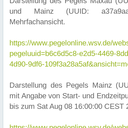
Darstellung des Pegels Maxau (UU
und Mainz (UUID: a37a9aa3-
Mehrfachansicht.
https://www.pegelonline.wsv.de/webs
pegeluuid=b6c6d5c8-e2d5-4469-8d
4d90-9df6-109f3a28a5af&ansicht=m
Darstellung des Pegels Mainz (UU
mit Angabe von Start- und Endzeit
bis zum Sat Aug 08 16:00:00 CEST 
https://www.pegelonline.wsv.de/webs