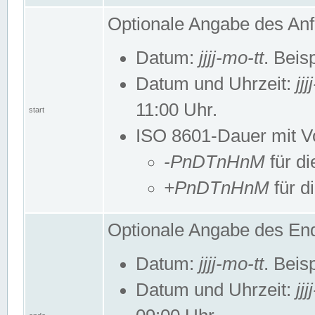
Optionale Angabe des Anf
Datum:
jjjj-mo-tt
. Beis
Datum und Uhrzeit:
jj
11:00 Uhr.
start
ISO 8601-Dauer mit Vor
-PnDTnHnM
für di
+PnDTnHnM
für d
Optionale Angabe des End
Datum:
jjjj-mo-tt
. Beis
Datum und Uhrzeit:
jj