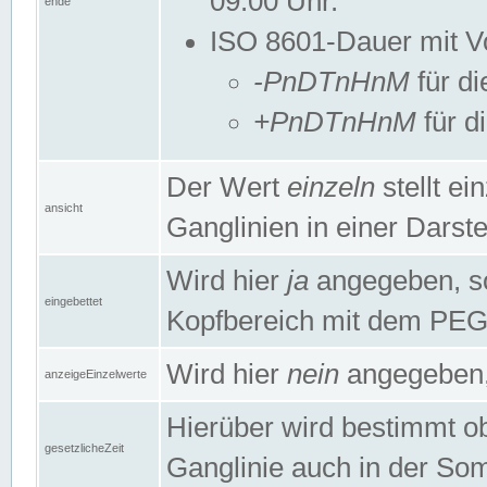
09:00 Uhr.
ende
ISO 8601-Dauer mit Vor
-PnDTnHnM
für di
+PnDTnHnM
für d
Der Wert
einzeln
stellt e
ansicht
Ganglinien in einer Dars
Wird hier
ja
angegeben, so 
eingebettet
Kopfbereich mit dem PE
Wird hier
nein
angegeben, 
anzeigeEinzelwerte
Hierüber wird bestimmt ob 
gesetzlicheZeit
Ganglinie auch in der Som