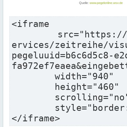
<iframe

	src="https://www.pegelonline.wsv.de/webs
ervices/zeitreihe/vis
pegeluuid=b6c6d5c8-e2
fa972ef7eaea&eingebett
	width="940"

	height="460"

	scrolling="no"

	style="border: none">

</iframe>