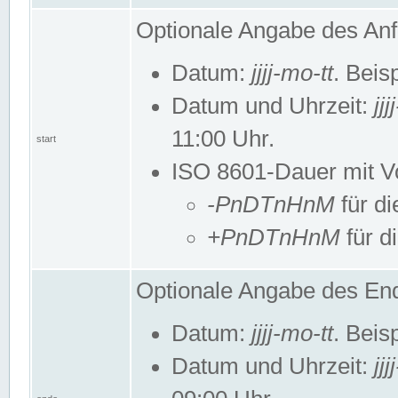
Optionale Angabe des Anf
Datum:
jjjj-mo-tt
. Beis
Datum und Uhrzeit:
jj
11:00 Uhr.
start
ISO 8601-Dauer mit Vor
-PnDTnHnM
für di
+PnDTnHnM
für d
Optionale Angabe des End
Datum:
jjjj-mo-tt
. Beis
Datum und Uhrzeit:
jj