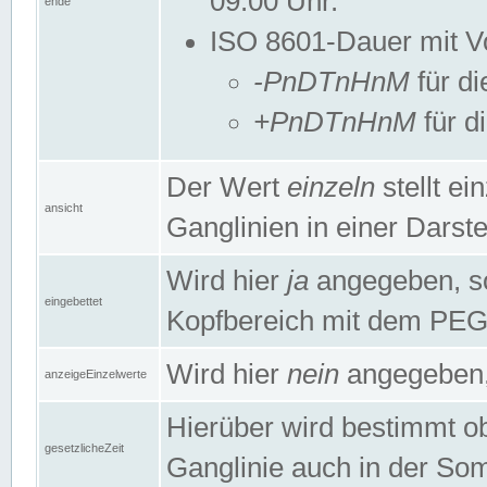
09:00 Uhr.
ende
ISO 8601-Dauer mit Vor
-PnDTnHnM
für di
+PnDTnHnM
für d
Der Wert
einzeln
stellt e
ansicht
Ganglinien in einer Dars
Wird hier
ja
angegeben, so 
eingebettet
Kopfbereich mit dem PE
Wird hier
nein
angegeben, 
anzeigeEinzelwerte
Hierüber wird bestimmt ob 
gesetzlicheZeit
Ganglinie auch in der Som