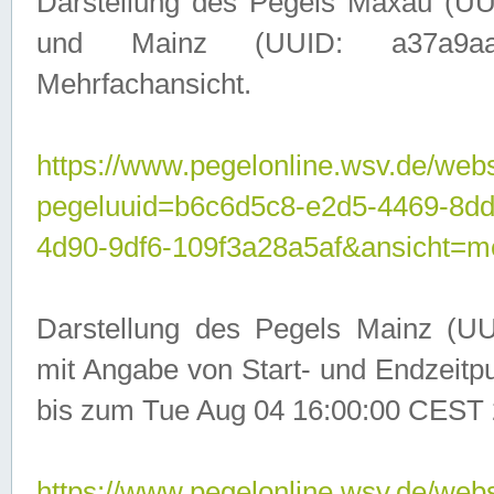
Darstellung des Pegels Maxau (UU
und Mainz (UUID: a37a9aa3-
Mehrfachansicht.
https://www.pegelonline.wsv.de/webs
pegeluuid=b6c6d5c8-e2d5-4469-8d
4d90-9df6-109f3a28a5af&ansicht=m
Darstellung des Pegels Mainz (UU
mit Angabe von Start- und Endzeit
bis zum Tue Aug 04 16:00:00 CEST 
https://www.pegelonline.wsv.de/webs