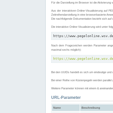
Für die Darstellung im Browser ist die Aktivierung 
Aus der interaktiven Online-Visualisierung auf
Zeitreihendarstellung in eine browserbasierte Anw
Die nachfolgende Dokumentation bezieht sich auf
Die interaktive Online-Visualisierung wird unter fo
https://www.pegelonline.wsv.d
Nach dem Fragezeichen werden Parameter angege
maximal sechs möglich):
https://www.pegelonline.wsv.d
Bei den UUIDs handelt es sich um eindeutige und 
Bei einer Reihe von Küstenpegeln werden parall
Weitere Parameter können mit einem & aneinander 
URL-Parameter
Name
Beschreibung