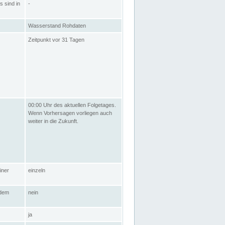
s sind in
-
Wasserstand Rohdaten
Zeitpunkt vor 31 Tagen
00:00 Uhr des aktuellen Folgetages.
Wenn Vorhersagen vorliegen auch
weiter in die Zukunft.
iner
einzeln
 dem
nein
ja