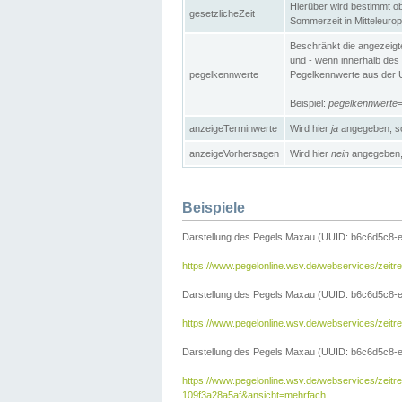
Hierüber wird bestimmt ob 
gesetzlicheZeit
Sommerzeit in Mitteleurop
Beschränkt die angezeig
und - wenn innerhalb des 
pegelkennwerte
Pegelkennwerte aus der U
Beispiel:
pegelkennwert
anzeigeTerminwerte
Wird hier
ja
angegeben, so
anzeigeVorhersagen
Wird hier
nein
angegeben, 
Beispiele
Darstellung des Pegels Maxau (UUID: b6c6d5c8-
https://www.pegelonline.wsv.de/webservices/zeit
Darstellung des Pegels Maxau (UUID: b6c6d5c8-e
https://www.pegelonline.wsv.de/webservices/zei
Darstellung des Pegels Maxau (UUID: b6c6d5c8-e
https://www.pegelonline.wsv.de/webservices/zei
109f3a28a5af&ansicht=mehrfach