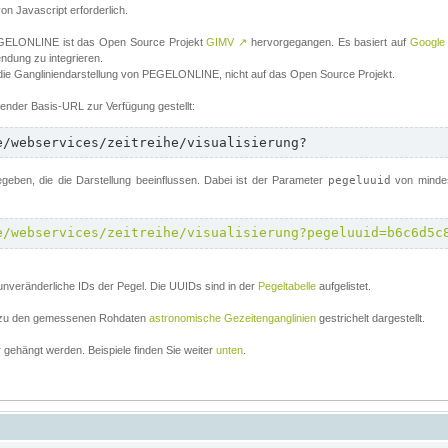
von Javascript erforderlich.
 PEGELONLINE ist das Open Source Projekt
GIMV
↗
hervorgegangen. Es basiert auf
Google
endung zu integrieren.
 die Gangliniendarstellung von PEGELONLINE, nicht auf das Open Source Projekt.
lgender Basis-URL zur Verfügung gestellt:
e/webservices/zeitreihe/visualisierung?
ben, die die Darstellung beeinflussen. Dabei ist der Parameter
pegeluuid
von mindes
e/webservices/zeitreihe/visualisierung?pegeluuid=b6c6d5c
unveränderliche IDs der Pegel. Die UUIDs sind in der
Pegeltabelle
aufgelistet.
el zu den gemessenen Rohdaten
astronomische Gezeitenganglinien
gestrichelt dargestellt.
gehängt werden. Beispiele finden Sie weiter
unten
.