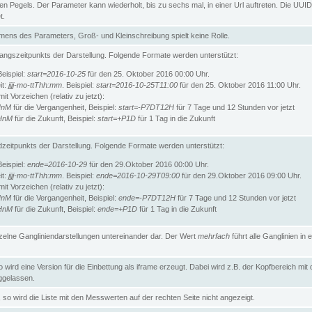
n Pegels. Der Parameter kann wiederholt, bis zu sechs mal, in einer Url auftreten. Die UUID
t.
ens des Parameters, Groß- und Kleinschreibung spielt keine Rolle.
angszeitpunkts der Darstellung. Folgende Formate werden unterstützt:
Beispiel:
start=2016-10-25
für den 25. Oktober 2016 00:00 Uhr.
it:
jjjj-mo-ttThh:mm
. Beispiel:
start=2016-10-25T11:00
für den 25. Oktober 2016 11:00 Uhr.
t Vorzeichen (relativ zu jetzt):
HnM
für die Vergangenheit, Beispiel:
start=-P7DT12H
für 7 Tage und 12 Stunden vor jetzt
HnM
für die Zukunft, Beispiel:
start=+P1D
für 1 Tag in die Zukunft
zeitpunkts der Darstellung. Folgende Formate werden unterstützt:
Beispiel:
ende=2016-10-29
für den 29.Oktober 2016 00:00 Uhr.
it:
jjjj-mo-ttThh:mm
. Beispiel:
ende=2016-10-29T09:00
für den 29.Oktober 2016 09:00 Uhr.
t Vorzeichen (relativ zu jetzt):
HnM
für die Vergangenheit, Beispiel:
ende=-P7DT12H
für 7 Tage und 12 Stunden vor jetzt
HnM
für die Zukunft, Beispiel:
ende=+P1D
für 1 Tag in die Zukunft
inzelne Gangliniendarstellungen untereinander dar. Der Wert
mehrfach
führt alle Ganglinien in e
wird eine Version für die Einbettung als iframe erzeugt. Dabei wird z.B. der Kopfbereich mit
gelassen.
so wird die Liste mit den Messwerten auf der rechten Seite nicht angezeigt.