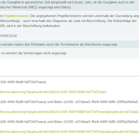
die Ganglinie in gesetzlicher Zeit dargestellt wird (true), oder, ob die Ganglinie auch in der
äischer Winterzeit (MEZ) angezeigt wird (false).
ten
Pegelkennwerte
. Die angegebenen Pegelkennwerte werden unterhalb der Darstellung ang
Wertumfangs - auch innerhalb des Diagrams als Linie mit Beschriftung. Die Reihenfolge der
RL wird in der Beschriftung beibehalten.
e=HSW,GLW
 werden neben den Rohdaten auch die Terminwerte als Rechtecke angezeigt.
so werden die Vorhersagen nicht angezeigt.
e2d5-4469-8dd8-fa972ef7eaea).
reihe/visualisierung?pegeluuid=b6c6d5c8-e2d5-4469-8dd8-fa972ef7eaea
2d5-4469-8dd8-fa972ef7eaea) und Mainz (UUID: a37a9aa3-45e9-4d90-9df6-109f3a28a5af) in
treihe/visualisierung?pegeluuid=b6c6d5c8-e2d5-4469-8dd8-fa972ef7eaea&pegeluuid=a37a9a
2d5-4469-8dd8-fa972ef7eaea) und Mainz (UUID: a37a9aa3-45e9-4d90-9df6-109f3a28a5af) i
treihe/visualisierung?pegeluuid=b6c6d5c8-e2d5-4469-8dd8-fa972ef7eaea&pegeluuid=a37a9aa