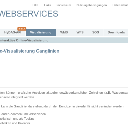
Hilfe
Links
Impressum
Nutzungsbedingungen
Datenschut
HyDAS-API
Visualisierung
WMS
WFS
SOS
Downloads
Interaktive Online-Visualisierung
e-Visualisierung Ganglinien
linien können grafische Anzeigen aktueller gewässerkundlicher Zeitreihen (z.B. Wassersta
seite integriert werden.
g
kann die Gangliniendarstellung durch den Benutzer in vielerlei Hinsicht verändert werden:
ts durch Zoomen und Verschieben
llarisch und als Tooltips
bebalken und Kalender