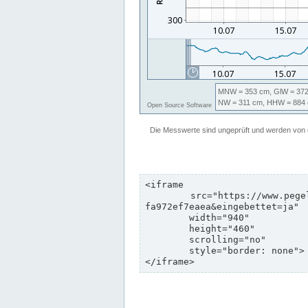
<iframe

	src="https://www.pegelonline.wsv.de/webservices/zeitreihe/visualisierung?pegeluuid=b6c6d5c8-e2d5-4469-8dd8-
fa972ef7eaea&eingebettet=ja"

	width="940"

	height="460"

	scrolling="no"

	style="border: none">

</iframe>