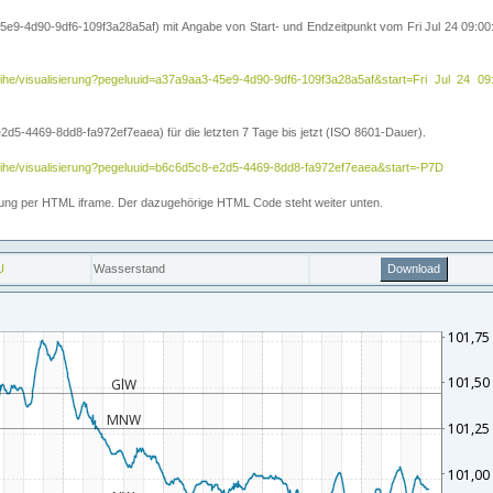
5e9-4d90-9df6-109f3a28a5af) mit Angabe von Start- und Endzeitpunkt vom Fri Jul 24 09:
itreihe/visualisierung?pegeluuid=a37a9aa3-45e9-4d90-9df6-109f3a28a5af&start=Fri Jul 
5-4469-8dd8-fa972ef7eaea) für die letzten 7 Tage bis jetzt (ISO 8601-Dauer).
reihe/visualisierung?pegeluuid=b6c6d5c8-e2d5-4469-8dd8-fa972ef7eaea&start=-P7D
ettung per HTML iframe. Der dazugehörige HTML Code steht weiter unten.