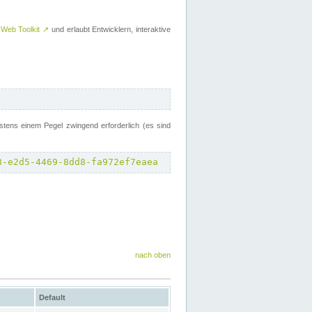
 Web Toolkit
↗
und erlaubt Entwicklern, interaktive
tens einem Pegel zwingend erforderlich (es sind
8-e2d5-4469-8dd8-fa972ef7eaea
nach oben
Default