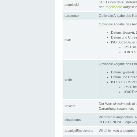
UUID eines darzustellende
pegeluuid
der
Pegeltabelle
aufgeliste
parameter
Optionale Angabe des Nam
Optionale Angabe des Anf
Datum:
jjjj-mo-tt
. 
Datum und Uhrze
start
ISO 8601-Dauer mi
-PnDTn
+PnDTn
Optionale Angabe des End
Datum:
jjjj-mo-tt
. 
Datum und Uhrze
ende
ISO 8601-Dauer mi
-PnDTn
+PnDTn
Der Wert
einzeln
stellt e
ansicht
Darstellung zusammen.
Wird hier
ja
angegeben, so 
eingebettet
PEGELONLINE-Logo weg
anzeigeEinzelwerte
Wird hier
nein
angegeben, 