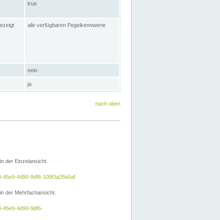
true
ezeigt
alle verfügbaren Pegelkennwerte
nein
ja
nach oben
 der Einzelansicht.
a3-45e9-4d90-9df6-109f3a28a5af
n der Mehrfachansicht.
3-45e9-4d90-9df6-