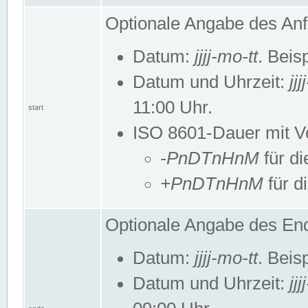
Optionale Angabe des Anf
Datum:
jjjj-mo-tt
. Beis
Datum und Uhrzeit:
jj
11:00 Uhr.
start
ISO 8601-Dauer mit Vor
-PnDTnHnM
für di
+PnDTnHnM
für d
Optionale Angabe des End
Datum:
jjjj-mo-tt
. Beis
Datum und Uhrzeit:
jj