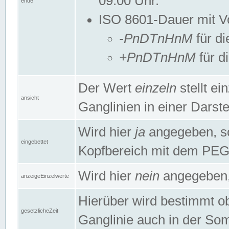
09:00 Uhr.
ende
ISO 8601-Dauer mit Vor
-PnDTnHnM
für di
+PnDTnHnM
für d
Der Wert
einzeln
stellt e
ansicht
Ganglinien in einer Dars
Wird hier
ja
angegeben, so 
eingebettet
Kopfbereich mit dem PE
Wird hier
nein
angegeben, 
anzeigeEinzelwerte
Hierüber wird bestimmt ob 
gesetzlicheZeit
Ganglinie auch in der Som