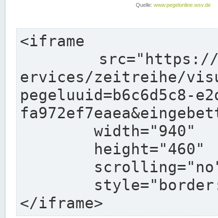
<iframe

	src="https://www.pegelonline.wsv.de/webs
ervices/zeitreihe/vis
pegeluuid=b6c6d5c8-e2
fa972ef7eaea&eingebett
	width="940"

	height="460"

	scrolling="no"

	style="border: none">

</iframe>