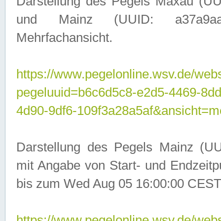
Darstellung des Pegels Maxau (UU
und Mainz (UUID: a37a9aa3-
Mehrfachansicht.
https://www.pegelonline.wsv.de/webs
pegeluuid=b6c6d5c8-e2d5-4469-8d
4d90-9df6-109f3a28a5af&ansicht=m
Darstellung des Pegels Mainz (UU
mit Angabe von Start- und Endzeit
bis zum Wed Aug 05 16:00:00 CEST
https://www.pegelonline.wsv.de/webs