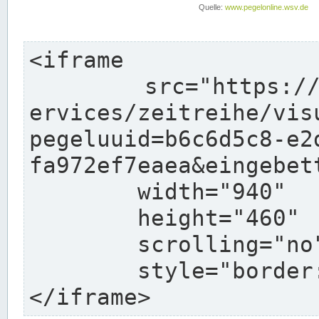
<iframe

	src="https://www.pegelonline.wsv.de/webs
ervices/zeitreihe/vis
pegeluuid=b6c6d5c8-e2
fa972ef7eaea&eingebett
	width="940"

	height="460"

	scrolling="no"

	style="border: none">

</iframe>