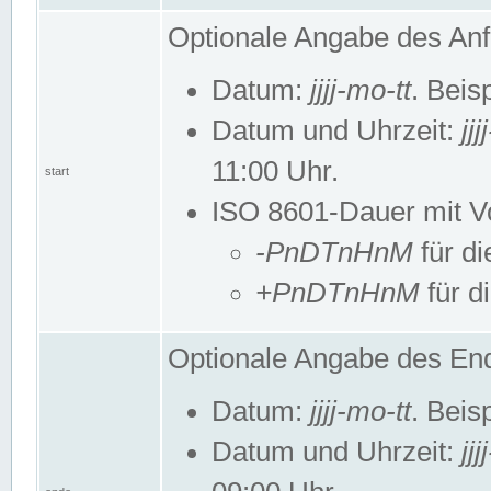
Optionale Angabe des Anf
Datum:
jjjj-mo-tt
. Beis
Datum und Uhrzeit:
jj
11:00 Uhr.
start
ISO 8601-Dauer mit Vor
-PnDTnHnM
für di
+PnDTnHnM
für d
Optionale Angabe des End
Datum:
jjjj-mo-tt
. Beis
Datum und Uhrzeit:
jj