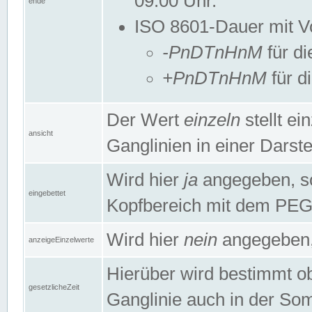
09:00 Uhr.
ende
ISO 8601-Dauer mit Vor
-PnDTnHnM
für di
+PnDTnHnM
für d
Der Wert
einzeln
stellt e
ansicht
Ganglinien in einer Dars
Wird hier
ja
angegeben, so 
eingebettet
Kopfbereich mit dem PE
Wird hier
nein
angegeben, 
anzeigeEinzelwerte
Hierüber wird bestimmt ob 
gesetzlicheZeit
Ganglinie auch in der Som