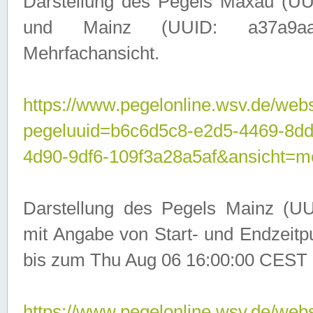
Darstellung des Pegels Maxau (UU
und Mainz (UUID: a37a9aa3-
Mehrfachansicht.
https://www.pegelonline.wsv.de/webs
pegeluuid=b6c6d5c8-e2d5-4469-8d
4d90-9df6-109f3a28a5af&ansicht=m
Darstellung des Pegels Mainz (UU
mit Angabe von Start- und Endzeit
bis zum Thu Aug 06 16:00:00 CEST 
https://www.pegelonline.wsv.de/webs