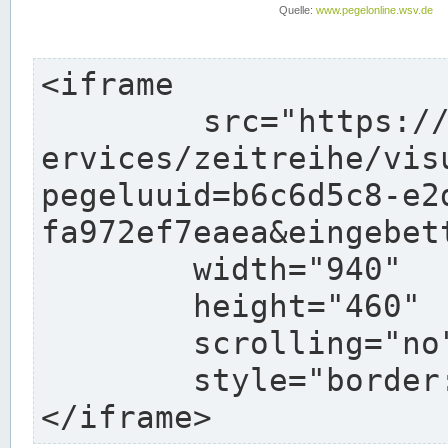
<iframe

	src="https://www.pegelonline.wsv.de/webs
ervices/zeitreihe/vis
pegeluuid=b6c6d5c8-e2
fa972ef7eaea&eingebett
	width="940"

	height="460"

	scrolling="no"

	style="border: none">

</iframe>