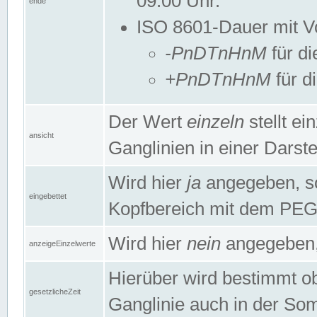
09:00 Uhr.
ende
ISO 8601-Dauer mit Vor
-PnDTnHnM
für di
+PnDTnHnM
für d
Der Wert
einzeln
stellt e
ansicht
Ganglinien in einer Dars
Wird hier
ja
angegeben, so 
eingebettet
Kopfbereich mit dem PE
Wird hier
nein
angegeben, 
anzeigeEinzelwerte
Hierüber wird bestimmt ob 
gesetzlicheZeit
Ganglinie auch in der Som