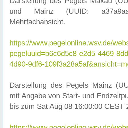
Darstellung des Pegels Maxau (UU
und Mainz (UUID: a37a9aa3-
Mehrfachansicht.
https://www.pegelonline.wsv.de/webs
pegeluuid=b6c6d5c8-e2d5-4469-8d
4d90-9df6-109f3a28a5af&ansicht=m
Darstellung des Pegels Mainz (UU
mit Angabe von Start- und Endzeit
bis zum Sat Aug 08 16:00:00 CEST 
https://www.pegelonline.wsv.de/webs