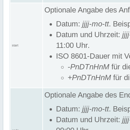
Optionale Angabe des Anf
Datum:
jjjj-mo-tt
. Beis
Datum und Uhrzeit:
jj
11:00 Uhr.
start
ISO 8601-Dauer mit Vor
-PnDTnHnM
für di
+PnDTnHnM
für d
Optionale Angabe des End
Datum:
jjjj-mo-tt
. Beis
Datum und Uhrzeit:
jj