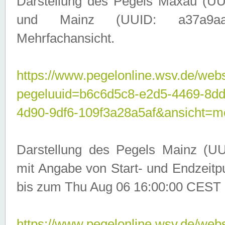
Darstellung des Pegels Maxau (UU
und Mainz (UUID: a37a9aa3-
Mehrfachansicht.
https://www.pegelonline.wsv.de/webs
pegeluuid=b6c6d5c8-e2d5-4469-8d
4d90-9df6-109f3a28a5af&ansicht=m
Darstellung des Pegels Mainz (UU
mit Angabe von Start- und Endzeit
bis zum Thu Aug 06 16:00:00 CEST 
https://www.pegelonline.wsv.de/webs