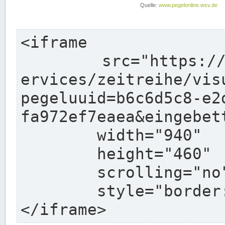
<iframe

	src="https://www.pegelonline.wsv.de/webs
ervices/zeitreihe/vis
pegeluuid=b6c6d5c8-e2
fa972ef7eaea&eingebett
	width="940"

	height="460"

	scrolling="no"

	style="border: none">

</iframe>