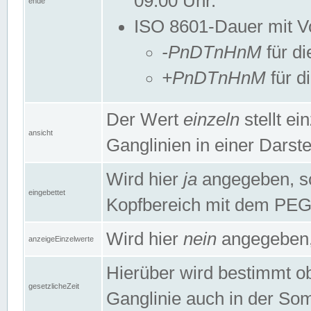
09:00 Uhr.
ende
ISO 8601-Dauer mit Vor
-PnDTnHnM
für di
+PnDTnHnM
für d
Der Wert
einzeln
stellt e
ansicht
Ganglinien in einer Dars
Wird hier
ja
angegeben, so 
eingebettet
Kopfbereich mit dem PE
Wird hier
nein
angegeben, 
anzeigeEinzelwerte
Hierüber wird bestimmt ob 
gesetzlicheZeit
Ganglinie auch in der Som