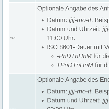
Optionale Angabe des Anf
Datum:
jjjj-mo-tt
. Beis
Datum und Uhrzeit:
jj
11:00 Uhr.
start
ISO 8601-Dauer mit Vor
-PnDTnHnM
für di
+PnDTnHnM
für d
Optionale Angabe des End
Datum:
jjjj-mo-tt
. Beis
Datum und Uhrzeit:
jj