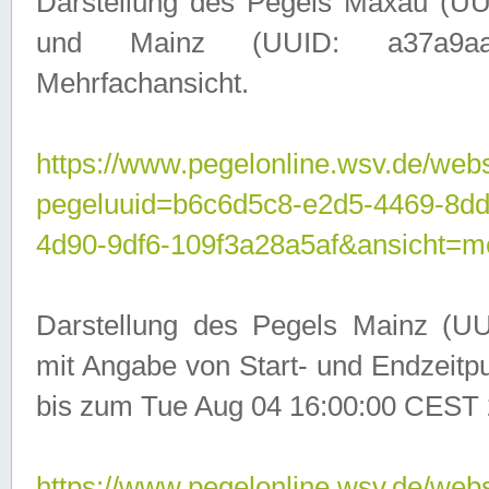
Darstellung des Pegels Maxau (UU
und Mainz (UUID: a37a9aa3-
Mehrfachansicht.
https://www.pegelonline.wsv.de/webs
pegeluuid=b6c6d5c8-e2d5-4469-8d
4d90-9df6-109f3a28a5af&ansicht=m
Darstellung des Pegels Mainz (UU
mit Angabe von Start- und Endzeit
bis zum Tue Aug 04 16:00:00 CEST 
https://www.pegelonline.wsv.de/webs