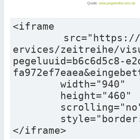
<iframe

	src="https://www.pegelonline.wsv.de/webs
ervices/zeitreihe/vis
pegeluuid=b6c6d5c8-e2
fa972ef7eaea&eingebett
	width="940"

	height="460"

	scrolling="no"

	style="border: none">

</iframe>