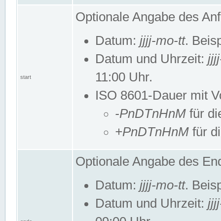
Optionale Angabe des Anf
Datum:
jjjj-mo-tt
. Beis
Datum und Uhrzeit:
jj
11:00 Uhr.
start
ISO 8601-Dauer mit Vor
-PnDTnHnM
für di
+PnDTnHnM
für d
Optionale Angabe des End
Datum:
jjjj-mo-tt
. Beis
Datum und Uhrzeit:
jj