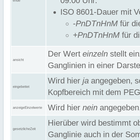
09:00 Uhr.
ende
ISO 8601-Dauer mit Vor
-PnDTnHnM
für di
+PnDTnHnM
für d
Der Wert
einzeln
stellt e
ansicht
Ganglinien in einer Dars
Wird hier
ja
angegeben, so 
eingebettet
Kopfbereich mit dem PE
Wird hier
nein
angegeben, 
anzeigeEinzelwerte
Hierüber wird bestimmt ob 
gesetzlicheZeit
Ganglinie auch in der Som