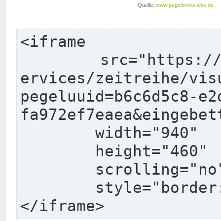
<iframe

	src="https://www.pegelonline.wsv.de/webs
ervices/zeitreihe/vis
pegeluuid=b6c6d5c8-e2
fa972ef7eaea&eingebett
	width="940"

	height="460"

	scrolling="no"

	style="border: none">

</iframe>