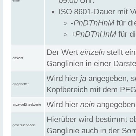
09:00 Uhr.
ende
ISO 8601-Dauer mit Vor
-PnDTnHnM
für di
+PnDTnHnM
für d
Der Wert
einzeln
stellt e
ansicht
Ganglinien in einer Dars
Wird hier
ja
angegeben, so 
eingebettet
Kopfbereich mit dem PE
Wird hier
nein
angegeben, 
anzeigeEinzelwerte
Hierüber wird bestimmt ob 
gesetzlicheZeit
Ganglinie auch in der Som