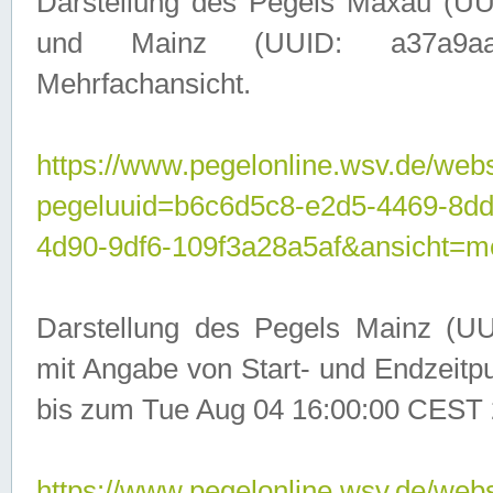
Darstellung des Pegels Maxau (UU
und Mainz (UUID: a37a9aa3-
Mehrfachansicht.
https://www.pegelonline.wsv.de/webs
pegeluuid=b6c6d5c8-e2d5-4469-8d
4d90-9df6-109f3a28a5af&ansicht=m
Darstellung des Pegels Mainz (UU
mit Angabe von Start- und Endzeit
bis zum Tue Aug 04 16:00:00 CEST 
https://www.pegelonline.wsv.de/webs