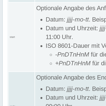
Optionale Angabe des Anf
Datum:
jjjj-mo-tt
. Beis
Datum und Uhrzeit:
jj
11:00 Uhr.
start
ISO 8601-Dauer mit Vor
-PnDTnHnM
für di
+PnDTnHnM
für d
Optionale Angabe des End
Datum:
jjjj-mo-tt
. Beis
Datum und Uhrzeit:
jj