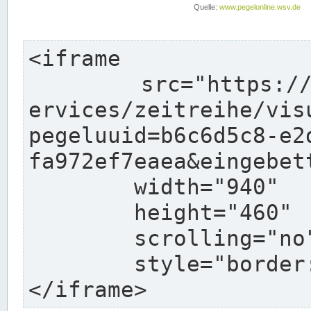
<iframe

	src="https://www.pegelonline.wsv.de/webs
ervices/zeitreihe/vis
pegeluuid=b6c6d5c8-e2
fa972ef7eaea&eingebett
	width="940"

	height="460"

	scrolling="no"

	style="border: none">

</iframe>