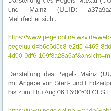
Darstellung des Pegels Maxau (UU
und Mainz (UUID: a37a9aa3-
Mehrfachansicht.
https://www.pegelonline.wsv.de/webs
pegeluuid=b6c6d5c8-e2d5-4469-8d
4d90-9df6-109f3a28a5af&ansicht=m
Darstellung des Pegels Mainz (UU
mit Angabe von Start- und Endzeit
bis zum Thu Aug 06 16:00:00 CEST 
https://www.pegelonline.wsv.de/webs