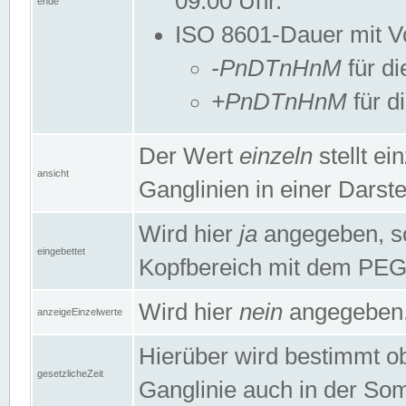
09:00 Uhr.
ende
ISO 8601-Dauer mit Vor
-PnDTnHnM
für di
+PnDTnHnM
für d
Der Wert
einzeln
stellt e
ansicht
Ganglinien in einer Dars
Wird hier
ja
angegeben, so 
eingebettet
Kopfbereich mit dem PE
Wird hier
nein
angegeben, 
anzeigeEinzelwerte
Hierüber wird bestimmt ob 
gesetzlicheZeit
Ganglinie auch in der Som