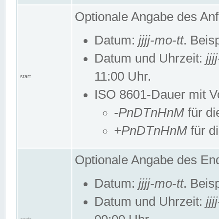
Optionale Angabe des Anf
Datum:
jjjj-mo-tt
. Beis
Datum und Uhrzeit:
jj
11:00 Uhr.
start
ISO 8601-Dauer mit Vor
-PnDTnHnM
für di
+PnDTnHnM
für d
Optionale Angabe des End
Datum:
jjjj-mo-tt
. Beis
Datum und Uhrzeit:
jj