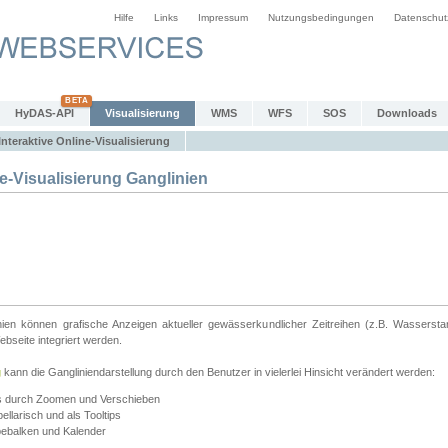
Hilfe
Links
Impressum
Nutzungsbedingungen
Datenschut
HyDAS-API
Visualisierung
WMS
WFS
SOS
Downloads
Interaktive Online-Visualisierung
e-Visualisierung Ganglinien
linien können grafische Anzeigen aktueller gewässerkundlicher Zeitreihen (z.B. Wassersta
seite integriert werden.
g
kann die Gangliniendarstellung durch den Benutzer in vielerlei Hinsicht verändert werden:
ts durch Zoomen und Verschieben
llarisch und als Tooltips
bebalken und Kalender