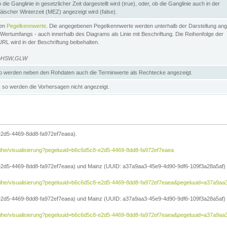
die Ganglinie in gesetzlicher Zeit dargestellt wird (true), oder, ob die Ganglinie auch in der
äischer Winterzeit (MEZ) angezeigt wird (false).
ten
Pegelkennwerte
. Die angegebenen Pegelkennwerte werden unterhalb der Darstellung ang
Wertumfangs - auch innerhalb des Diagrams als Linie mit Beschriftung. Die Reihenfolge der
RL wird in der Beschriftung beibehalten.
e=HSW,GLW
 werden neben den Rohdaten auch die Terminwerte als Rechtecke angezeigt.
so werden die Vorhersagen nicht angezeigt.
e2d5-4469-8dd8-fa972ef7eaea).
reihe/visualisierung?pegeluuid=b6c6d5c8-e2d5-4469-8dd8-fa972ef7eaea
2d5-4469-8dd8-fa972ef7eaea) und Mainz (UUID: a37a9aa3-45e9-4d90-9df6-109f3a28a5af) in
treihe/visualisierung?pegeluuid=b6c6d5c8-e2d5-4469-8dd8-fa972ef7eaea&pegeluuid=a37a9a
2d5-4469-8dd8-fa972ef7eaea) und Mainz (UUID: a37a9aa3-45e9-4d90-9df6-109f3a28a5af) i
treihe/visualisierung?pegeluuid=b6c6d5c8-e2d5-4469-8dd8-fa972ef7eaea&pegeluuid=a37a9aa