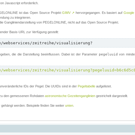
von Javascript erforderlich.
 PEGELONLINE ist das Open Source Projekt
GIMV
↗
hervorgegangen. Es basiert auf
Google
endung zu integrieren.
 die Gangliniendarstellung von PEGELONLINE, nicht auf das Open Source Projekt.
lgender Basis-URL zur Verfügung gestellt:
e/webservices/zeitreihe/visualisierung?
ben, die die Darstellung beeinflussen. Dabei ist der Parameter
pegeluuid
von mindes
e/webservices/zeitreihe/visualisierung?pegeluuid=b6c6d5c
unveränderliche IDs der Pegel. Die UUIDs sind in der
Pegeltabelle
aufgelistet.
el zu den gemessenen Rohdaten
astronomische Gezeitenganglinien
gestrichelt dargestellt.
gehängt werden. Beispiele finden Sie weiter
unten
.