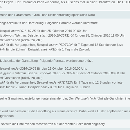
n Pegels. Der Parameter kann wiederholt, bis zu sechs mal, in einer Url auftreten. Die UUID
t.
ens des Parameters, Groß- und Kleinschreibung spielt keine Rolle.
angszeitpunkts der Darstellung. Folgende Formate werden unterstützt:
Beispiel:
start=2016-10-25
für den 25. Oktober 2016 00:00 Uhr.
it:
jjjj-mo-ttThh:mm
. Beispiel:
start=2016-10-25T11:00
für den 25. Oktober 2016 11:00 Uhr.
t Vorzeichen (relativ zu jetzt):
HnM
für die Vergangenheit, Beispiel:
start=-P7DT12H
für 7 Tage und 12 Stunden vor jetzt
HnM
für die Zukunft, Beispiel:
start=+P1D
für 1 Tag in die Zukunft
zeitpunkts der Darstellung. Folgende Formate werden unterstützt:
Beispiel:
ende=2016-10-29
für den 29.Oktober 2016 00:00 Uhr.
it:
jjjj-mo-ttThh:mm
. Beispiel:
ende=2016-10-29T09:00
für den 29.Oktober 2016 09:00 Uhr.
t Vorzeichen (relativ zu jetzt):
HnM
für die Vergangenheit, Beispiel:
ende=-P7DT12H
für 7 Tage und 12 Stunden vor jetzt
HnM
für die Zukunft, Beispiel:
ende=+P1D
für 1 Tag in die Zukunft
inzelne Gangliniendarstellungen untereinander dar. Der Wert
mehrfach
führt alle Ganglinien in e
wird eine Version für die Einbettung als iframe erzeugt. Dabei wird z.B. der Kopfbereich mit
gelassen.
so wird die Liste mit den Messwerten auf der rechten Seite nicht angezeigt.