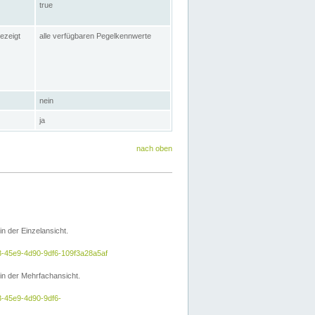
true
ezeigt
alle verfügbaren Pegelkennwerte
nein
ja
nach oben
 der Einzelansicht.
a3-45e9-4d90-9df6-109f3a28a5af
n der Mehrfachansicht.
3-45e9-4d90-9df6-