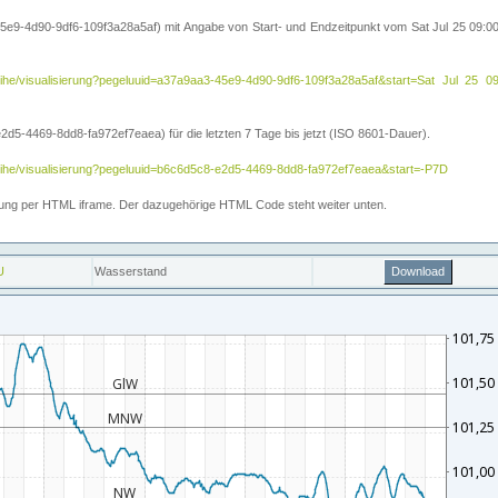
5e9-4d90-9df6-109f3a28a5af) mit Angabe von Start- und Endzeitpunkt vom Sat Jul 25 09:
itreihe/visualisierung?pegeluuid=a37a9aa3-45e9-4d90-9df6-109f3a28a5af&start=Sat Jul 
5-4469-8dd8-fa972ef7eaea) für die letzten 7 Tage bis jetzt (ISO 8601-Dauer).
reihe/visualisierung?pegeluuid=b6c6d5c8-e2d5-4469-8dd8-fa972ef7eaea&start=-P7D
ettung per HTML iframe. Der dazugehörige HTML Code steht weiter unten.