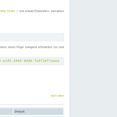
 Web Toolkit
↗
und erlaubt Entwicklern, interaktive
tens einem Pegel zwingend erforderlich (es sind
8-e2d5-4469-8dd8-fa972ef7eaea
nach oben
Default