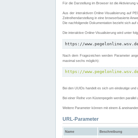
Für die Darstellung im Browser ist die Aktivierung 
Aus der interaktiven Online-Visualisierung auf
Zeitreihendarstellung in eine browserbasierte Anw
Die nachfolgende Dokumentation bezieht sich auf
Die interaktive Online-Visualisierung wird unter fo
https://www.pegelonline.wsv.d
Nach dem Fragezeichen werden Parameter angege
maximal sechs möglich):
https://www.pegelonline.wsv.d
Bei den UUIDs handelt es sich um eindeutige und 
Bei einer Reihe von Küstenpegeln werden parall
Weitere Parameter können mit einem & aneinander 
URL-Parameter
Name
Beschreibung