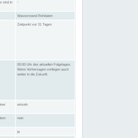
s sind in
-
Wasserstand Rohdaten
Zeitpunkt vor 31 Tagen
00:00 Uhr des aktuellen Folgetages.
Wenn Vorhersagen vorliegen auch
weiter in die Zukunft.
iner
einzeln
 dem
nein
ja