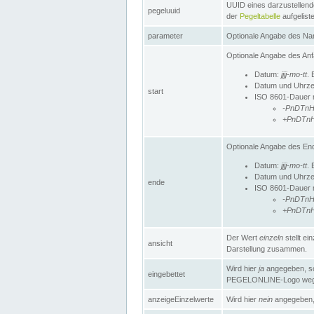
UUID eines darzustellende
pegeluuid
der
Pegeltabelle
aufgeliste
parameter
Optionale Angabe des Nam
Optionale Angabe des Anf
Datum:
jjjj-mo-tt
. 
Datum und Uhrze
start
ISO 8601-Dauer mi
-PnDTn
+PnDTn
Optionale Angabe des End
Datum:
jjjj-mo-tt
. 
Datum und Uhrze
ende
ISO 8601-Dauer mi
-PnDTn
+PnDTn
Der Wert
einzeln
stellt e
ansicht
Darstellung zusammen.
Wird hier
ja
angegeben, so 
eingebettet
PEGELONLINE-Logo weg
anzeigeEinzelwerte
Wird hier
nein
angegeben, 