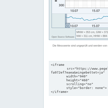
<iframe

	src="https://www.pegelonline.wsv.de/webservices/zeitreihe/visualisierung?pegeluuid=b6c6d5c8-e2d5-4469-8dd8-
fa972ef7eaea&eingebettet=ja"

	width="940"

	height="460"

	scrolling="no"

	style="border: none">

</iframe>