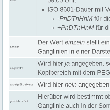
09:00 Uhr.
ende
ISO 8601-Dauer mit Vor
-PnDTnHnM
für di
+PnDTnHnM
für d
Der Wert
einzeln
stellt e
ansicht
Ganglinien in einer Dars
Wird hier
ja
angegeben, so 
eingebettet
Kopfbereich mit dem PE
Wird hier
nein
angegeben, 
anzeigeEinzelwerte
Hierüber wird bestimmt ob 
gesetzlicheZeit
Ganglinie auch in der Som