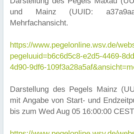
Darstellung des Pegels Maxau (UU
und Mainz (UUID: a37a9aa3-
Mehrfachansicht.
https://www.pegelonline.wsv.de/webs
pegeluuid=b6c6d5c8-e2d5-4469-8d
4d90-9df6-109f3a28a5af&ansicht=m
Darstellung des Pegels Mainz (UU
mit Angabe von Start- und Endzeit
bis zum Wed Aug 05 16:00:00 CEST
https://www.pegelonline.wsv.de/webs