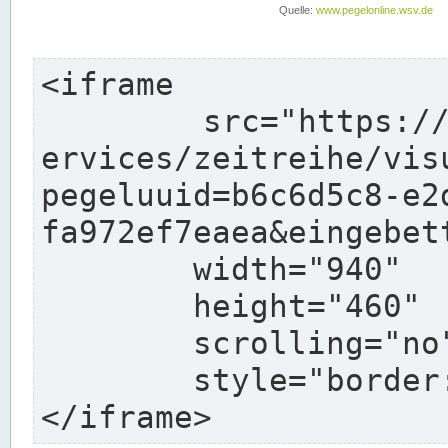
<iframe

	src="https://www.pegelonline.wsv.de/webs
ervices/zeitreihe/vis
pegeluuid=b6c6d5c8-e2
fa972ef7eaea&eingebett
	width="940"

	height="460"

	scrolling="no"

	style="border: none">

</iframe>