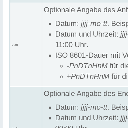
Optionale Angabe des Anf
Datum:
jjjj-mo-tt
. Beis
Datum und Uhrzeit:
jj
11:00 Uhr.
start
ISO 8601-Dauer mit Vor
-PnDTnHnM
für di
+PnDTnHnM
für d
Optionale Angabe des End
Datum:
jjjj-mo-tt
. Beis
Datum und Uhrzeit:
jj