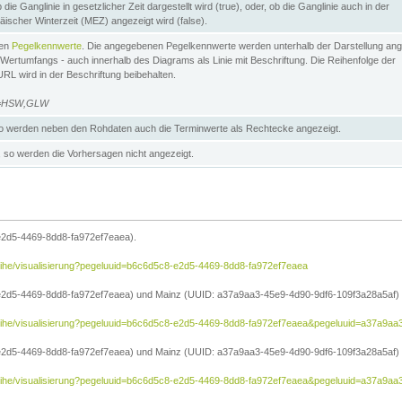
die Ganglinie in gesetzlicher Zeit dargestellt wird (true), oder, ob die Ganglinie auch in der
äischer Winterzeit (MEZ) angezeigt wird (false).
ten
Pegelkennwerte
. Die angegebenen Pegelkennwerte werden unterhalb der Darstellung ang
Wertumfangs - auch innerhalb des Diagrams als Linie mit Beschriftung. Die Reihenfolge der
RL wird in der Beschriftung beibehalten.
e=HSW,GLW
 werden neben den Rohdaten auch die Terminwerte als Rechtecke angezeigt.
so werden die Vorhersagen nicht angezeigt.
e2d5-4469-8dd8-fa972ef7eaea).
reihe/visualisierung?pegeluuid=b6c6d5c8-e2d5-4469-8dd8-fa972ef7eaea
2d5-4469-8dd8-fa972ef7eaea) und Mainz (UUID: a37a9aa3-45e9-4d90-9df6-109f3a28a5af) in
treihe/visualisierung?pegeluuid=b6c6d5c8-e2d5-4469-8dd8-fa972ef7eaea&pegeluuid=a37a9a
2d5-4469-8dd8-fa972ef7eaea) und Mainz (UUID: a37a9aa3-45e9-4d90-9df6-109f3a28a5af) i
treihe/visualisierung?pegeluuid=b6c6d5c8-e2d5-4469-8dd8-fa972ef7eaea&pegeluuid=a37a9aa