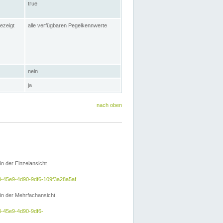
true
ezeigt
alle verfügbaren Pegelkennwerte
nein
ja
nach oben
 der Einzelansicht.
a3-45e9-4d90-9df6-109f3a28a5af
n der Mehrfachansicht.
3-45e9-4d90-9df6-