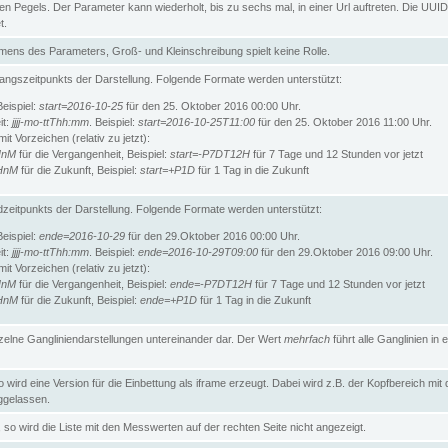
n Pegels. Der Parameter kann wiederholt, bis zu sechs mal, in einer Url auftreten. Die UUID
t.
ens des Parameters, Groß- und Kleinschreibung spielt keine Rolle.
angszeitpunkts der Darstellung. Folgende Formate werden unterstützt:
Beispiel:
start=2016-10-25
für den 25. Oktober 2016 00:00 Uhr.
it:
jjjj-mo-ttThh:mm
. Beispiel:
start=2016-10-25T11:00
für den 25. Oktober 2016 11:00 Uhr.
t Vorzeichen (relativ zu jetzt):
HnM
für die Vergangenheit, Beispiel:
start=-P7DT12H
für 7 Tage und 12 Stunden vor jetzt
HnM
für die Zukunft, Beispiel:
start=+P1D
für 1 Tag in die Zukunft
zeitpunkts der Darstellung. Folgende Formate werden unterstützt:
Beispiel:
ende=2016-10-29
für den 29.Oktober 2016 00:00 Uhr.
it:
jjjj-mo-ttThh:mm
. Beispiel:
ende=2016-10-29T09:00
für den 29.Oktober 2016 09:00 Uhr.
t Vorzeichen (relativ zu jetzt):
HnM
für die Vergangenheit, Beispiel:
ende=-P7DT12H
für 7 Tage und 12 Stunden vor jetzt
HnM
für die Zukunft, Beispiel:
ende=+P1D
für 1 Tag in die Zukunft
inzelne Gangliniendarstellungen untereinander dar. Der Wert
mehrfach
führt alle Ganglinien in e
wird eine Version für die Einbettung als iframe erzeugt. Dabei wird z.B. der Kopfbereich mit
gelassen.
so wird die Liste mit den Messwerten auf der rechten Seite nicht angezeigt.