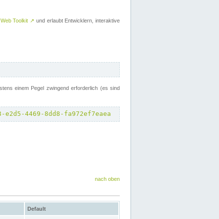
 Web Toolkit
↗
und erlaubt Entwicklern, interaktive
tens einem Pegel zwingend erforderlich (es sind
8-e2d5-4469-8dd8-fa972ef7eaea
nach oben
Default