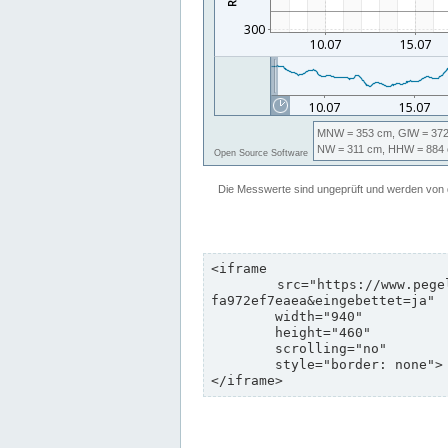
<iframe

	src="https://www.pegelonline.wsv.de/webservices/zeitreihe/visualisierung?pegeluuid=b6c6d5c8-e2d5-4469-8dd8-
fa972ef7eaea&eingebettet=ja"

	width="940"

	height="460"

	scrolling="no"

	style="border: none">

</iframe>