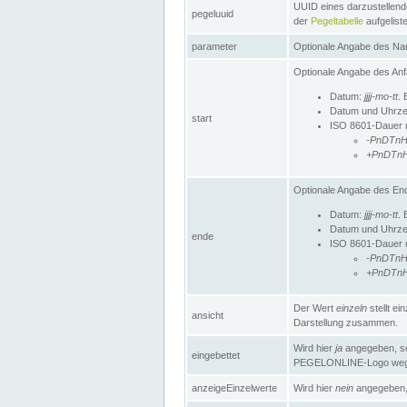
UUID eines darzustellende
pegeluuid
der
Pegeltabelle
aufgeliste
parameter
Optionale Angabe des Nam
Optionale Angabe des Anf
Datum:
jjjj-mo-tt
. 
Datum und Uhrze
start
ISO 8601-Dauer mi
-PnDTn
+PnDTn
Optionale Angabe des End
Datum:
jjjj-mo-tt
. 
Datum und Uhrze
ende
ISO 8601-Dauer mi
-PnDTn
+PnDTn
Der Wert
einzeln
stellt e
ansicht
Darstellung zusammen.
Wird hier
ja
angegeben, so 
eingebettet
PEGELONLINE-Logo weg
anzeigeEinzelwerte
Wird hier
nein
angegeben, 