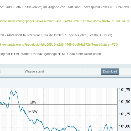
5e9-4d90-9df6-109f3a28a5af) mit Angabe von Start- und Endzeitpunkt vom Fri Jul 24 09:
itreihe/visualisierung?pegeluuid=a37a9aa3-45e9-4d90-9df6-109f3a28a5af&start=Fri Jul 
5-4469-8dd8-fa972ef7eaea) für die letzten 7 Tage bis jetzt (ISO 8601-Dauer).
reihe/visualisierung?pegeluuid=b6c6d5c8-e2d5-4469-8dd8-fa972ef7eaea&start=-P7D
ettung per HTML iframe. Der dazugehörige HTML Code steht weiter unten.