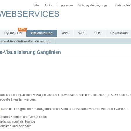
Hilfe
Links
Impressum
Nutzungsbedingungen
Datenschut
HyDAS-API
Visualisierung
WMS
WFS
SOS
Downloads
Interaktive Online-Visualisierung
e-Visualisierung Ganglinien
linien können grafische Anzeigen aktueller gewässerkundlicher Zeitreihen (z.B. Wassersta
seite integriert werden.
g
kann die Gangliniendarstellung durch den Benutzer in vielerlei Hinsicht verändert werden:
ts durch Zoomen und Verschieben
llarisch und als Tooltips
bebalken und Kalender