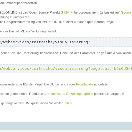
von Javascript erforderlich.
 PEGELONLINE ist das Open Source Projekt
GIMV
↗
hervorgegangen. Es basiert auf
Google
endung zu integrieren.
 die Gangliniendarstellung von PEGELONLINE, nicht auf das Open Source Projekt.
lgender Basis-URL zur Verfügung gestellt:
e/webservices/zeitreihe/visualisierung?
ben, die die Darstellung beeinflussen. Dabei ist der Parameter
pegeluuid
von mindes
e/webservices/zeitreihe/visualisierung?pegeluuid=b6c6d5c
unveränderliche IDs der Pegel. Die UUIDs sind in der
Pegeltabelle
aufgelistet.
el zu den gemessenen Rohdaten
astronomische Gezeitenganglinien
gestrichelt dargestellt.
gehängt werden. Beispiele finden Sie weiter
unten
.