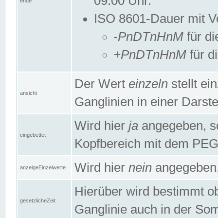
09:00 Uhr.
ende
ISO 8601-Dauer mit Vor
-PnDTnHnM
für di
+PnDTnHnM
für d
Der Wert
einzeln
stellt e
ansicht
Ganglinien in einer Dars
Wird hier
ja
angegeben, so 
eingebettet
Kopfbereich mit dem PE
Wird hier
nein
angegeben, 
anzeigeEinzelwerte
Hierüber wird bestimmt ob 
gesetzlicheZeit
Ganglinie auch in der Som