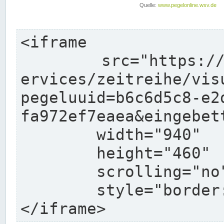
<iframe

	src="https://www.pegelonline.wsv.de/webs
ervices/zeitreihe/vis
pegeluuid=b6c6d5c8-e2
fa972ef7eaea&eingebett
	width="940"

	height="460"

	scrolling="no"

	style="border: none">

</iframe>