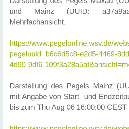
Darstellung des Pegels Maxau (UU
und Mainz (UUID: a37a9aa3-
Mehrfachansicht.
https://www.pegelonline.wsv.de/webs
pegeluuid=b6c6d5c8-e2d5-4469-8d
4d90-9df6-109f3a28a5af&ansicht=m
Darstellung des Pegels Mainz (UU
mit Angabe von Start- und Endzeit
bis zum Thu Aug 06 16:00:00 CEST 
https://www.pegelonline.wsv.de/webs