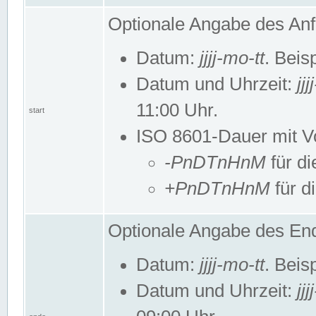
Optionale Angabe des Anf
Datum:
jjjj-mo-tt
. Beis
Datum und Uhrzeit:
jj
11:00 Uhr.
start
ISO 8601-Dauer mit Vor
-PnDTnHnM
für di
+PnDTnHnM
für d
Optionale Angabe des End
Datum:
jjjj-mo-tt
. Beis
Datum und Uhrzeit:
jj