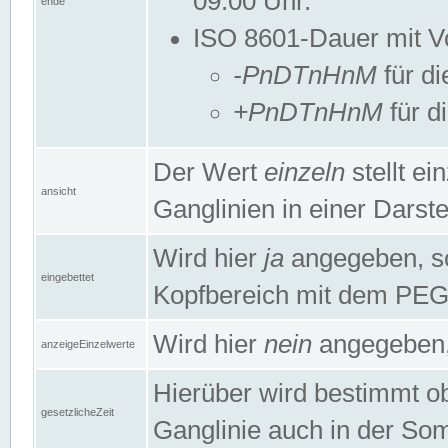
09:00 Uhr.
ende
ISO 8601-Dauer mit Vor
-PnDTnHnM
für di
+PnDTnHnM
für d
Der Wert
einzeln
stellt e
ansicht
Ganglinien in einer Dars
Wird hier
ja
angegeben, so 
eingebettet
Kopfbereich mit dem PE
Wird hier
nein
angegeben, 
anzeigeEinzelwerte
Hierüber wird bestimmt ob 
gesetzlicheZeit
Ganglinie auch in der Som