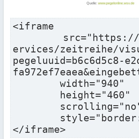
<iframe

	src="https://www.pegelonline.wsv.de/webs
ervices/zeitreihe/vis
pegeluuid=b6c6d5c8-e2
fa972ef7eaea&eingebett
	width="940"

	height="460"

	scrolling="no"

	style="border: none">

</iframe>