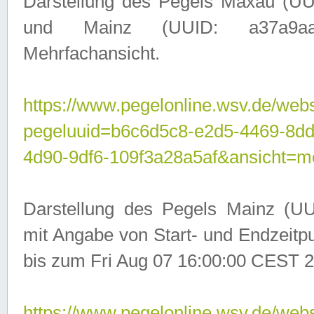
Darstellung des Pegels Maxau (UU
und Mainz (UUID: a37a9aa3-
Mehrfachansicht.
https://www.pegelonline.wsv.de/webs
pegeluuid=b6c6d5c8-e2d5-4469-8d
4d90-9df6-109f3a28a5af&ansicht=m
Darstellung des Pegels Mainz (UU
mit Angabe von Start- und Endzeit
bis zum Fri Aug 07 16:00:00 CEST 2
https://www.pegelonline.wsv.de/webs