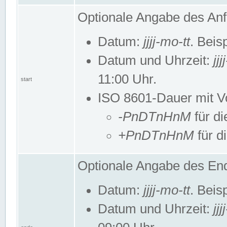
Optionale Angabe des Anf
Datum:
jjjj-mo-tt
. Beis
Datum und Uhrzeit:
jj
11:00 Uhr.
start
ISO 8601-Dauer mit Vor
-PnDTnHnM
für di
+PnDTnHnM
für d
Optionale Angabe des End
Datum:
jjjj-mo-tt
. Beis
Datum und Uhrzeit:
jj