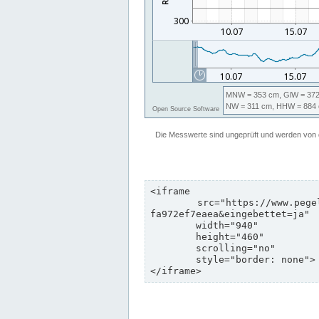
<iframe

	src="https://www.pegelonline.wsv.de/webservices/zeitreihe/visualisierung?pegeluuid=b6c6d5c8-e2d5-4469-8dd8-
fa972ef7eaea&eingebettet=ja"

	width="940"

	height="460"

	scrolling="no"

	style="border: none">

</iframe>