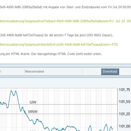
5e9-4d90-9df6-109f3a28a5af) mit Angabe von Start- und Endzeitpunkt vom Fri Jul 24 09:
itreihe/visualisierung?pegeluuid=a37a9aa3-45e9-4d90-9df6-109f3a28a5af&start=Fri Jul 
5-4469-8dd8-fa972ef7eaea) für die letzten 7 Tage bis jetzt (ISO 8601-Dauer).
reihe/visualisierung?pegeluuid=b6c6d5c8-e2d5-4469-8dd8-fa972ef7eaea&start=-P7D
ettung per HTML iframe. Der dazugehörige HTML Code steht weiter unten.