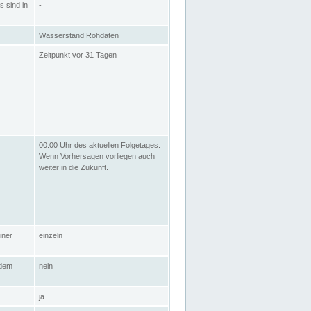
s sind in
-
Wasserstand Rohdaten
Zeitpunkt vor 31 Tagen
00:00 Uhr des aktuellen Folgetages.
Wenn Vorhersagen vorliegen auch
weiter in die Zukunft.
iner
einzeln
 dem
nein
ja