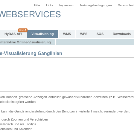
Hilfe
Links
Impressum
Nutzungsbedingungen
Datenschut
HyDAS-API
Visualisierung
WMS
WFS
SOS
Downloads
Interaktive Online-Visualisierung
e-Visualisierung Ganglinien
linien können grafische Anzeigen aktueller gewässerkundlicher Zeitreihen (z.B. Wassersta
seite integriert werden.
g
kann die Gangliniendarstellung durch den Benutzer in vielerlei Hinsicht verändert werden:
ts durch Zoomen und Verschieben
llarisch und als Tooltips
bebalken und Kalender