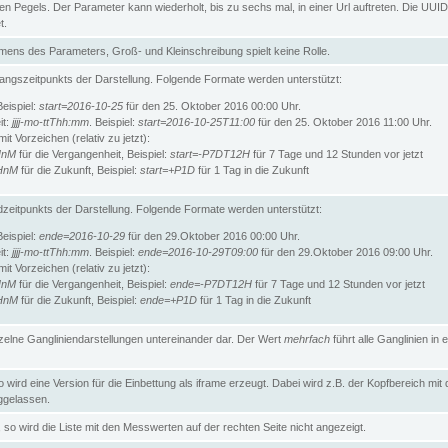
n Pegels. Der Parameter kann wiederholt, bis zu sechs mal, in einer Url auftreten. Die UUID
t.
ens des Parameters, Groß- und Kleinschreibung spielt keine Rolle.
angszeitpunkts der Darstellung. Folgende Formate werden unterstützt:
Beispiel:
start=2016-10-25
für den 25. Oktober 2016 00:00 Uhr.
it:
jjjj-mo-ttThh:mm
. Beispiel:
start=2016-10-25T11:00
für den 25. Oktober 2016 11:00 Uhr.
t Vorzeichen (relativ zu jetzt):
HnM
für die Vergangenheit, Beispiel:
start=-P7DT12H
für 7 Tage und 12 Stunden vor jetzt
HnM
für die Zukunft, Beispiel:
start=+P1D
für 1 Tag in die Zukunft
zeitpunkts der Darstellung. Folgende Formate werden unterstützt:
Beispiel:
ende=2016-10-29
für den 29.Oktober 2016 00:00 Uhr.
it:
jjjj-mo-ttThh:mm
. Beispiel:
ende=2016-10-29T09:00
für den 29.Oktober 2016 09:00 Uhr.
t Vorzeichen (relativ zu jetzt):
HnM
für die Vergangenheit, Beispiel:
ende=-P7DT12H
für 7 Tage und 12 Stunden vor jetzt
HnM
für die Zukunft, Beispiel:
ende=+P1D
für 1 Tag in die Zukunft
inzelne Gangliniendarstellungen untereinander dar. Der Wert
mehrfach
führt alle Ganglinien in e
wird eine Version für die Einbettung als iframe erzeugt. Dabei wird z.B. der Kopfbereich mit
gelassen.
so wird die Liste mit den Messwerten auf der rechten Seite nicht angezeigt.