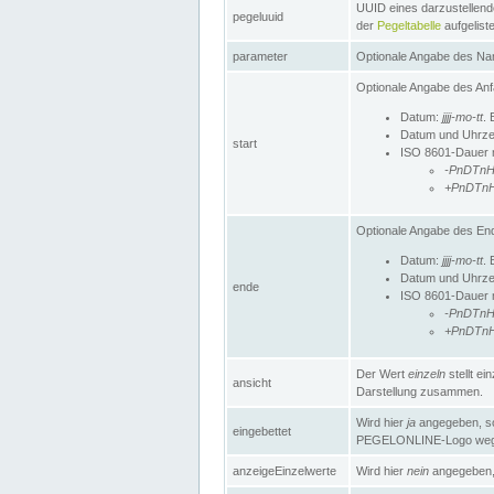
UUID eines darzustellende
pegeluuid
der
Pegeltabelle
aufgeliste
parameter
Optionale Angabe des Nam
Optionale Angabe des Anf
Datum:
jjjj-mo-tt
. 
Datum und Uhrze
start
ISO 8601-Dauer mi
-PnDTn
+PnDTn
Optionale Angabe des End
Datum:
jjjj-mo-tt
. 
Datum und Uhrze
ende
ISO 8601-Dauer mi
-PnDTn
+PnDTn
Der Wert
einzeln
stellt e
ansicht
Darstellung zusammen.
Wird hier
ja
angegeben, so 
eingebettet
PEGELONLINE-Logo weg
anzeigeEinzelwerte
Wird hier
nein
angegeben, 