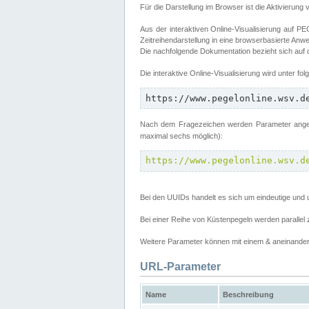
Für die Darstellung im Browser ist die Aktivierung 
Aus der interaktiven Online-Visualisierung auf
Zeitreihendarstellung in eine browserbasierte Anw
Die nachfolgende Dokumentation bezieht sich auf
Die interaktive Online-Visualisierung wird unter fo
https://www.pegelonline.wsv.d
Nach dem Fragezeichen werden Parameter angege
maximal sechs möglich):
https://www.pegelonline.wsv.d
Bei den UUIDs handelt es sich um eindeutige und 
Bei einer Reihe von Küstenpegeln werden parall
Weitere Parameter können mit einem & aneinander 
URL-Parameter
Name
Beschreibung