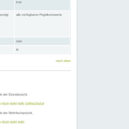
true
ezeigt
alle verfügbaren Pegelkennwerte
nein
ja
nach oben
 der Einzelansicht.
a3-45e9-4d90-9df6-109f3a28a5af
n der Mehrfachansicht.
3-45e9-4d90-9df6-