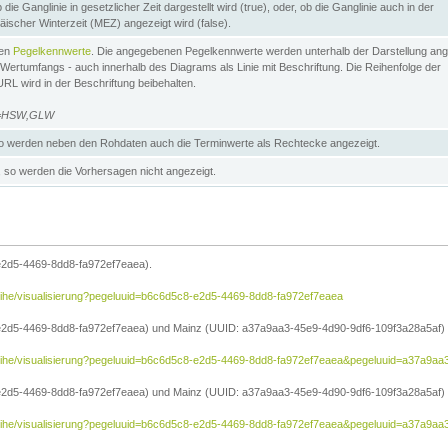
die Ganglinie in gesetzlicher Zeit dargestellt wird (true), oder, ob die Ganglinie auch in der
äischer Winterzeit (MEZ) angezeigt wird (false).
ten
Pegelkennwerte
. Die angegebenen Pegelkennwerte werden unterhalb der Darstellung ang
Wertumfangs - auch innerhalb des Diagrams als Linie mit Beschriftung. Die Reihenfolge der
RL wird in der Beschriftung beibehalten.
e=HSW,GLW
 werden neben den Rohdaten auch die Terminwerte als Rechtecke angezeigt.
so werden die Vorhersagen nicht angezeigt.
e2d5-4469-8dd8-fa972ef7eaea).
reihe/visualisierung?pegeluuid=b6c6d5c8-e2d5-4469-8dd8-fa972ef7eaea
2d5-4469-8dd8-fa972ef7eaea) und Mainz (UUID: a37a9aa3-45e9-4d90-9df6-109f3a28a5af) in
treihe/visualisierung?pegeluuid=b6c6d5c8-e2d5-4469-8dd8-fa972ef7eaea&pegeluuid=a37a9a
2d5-4469-8dd8-fa972ef7eaea) und Mainz (UUID: a37a9aa3-45e9-4d90-9df6-109f3a28a5af) i
treihe/visualisierung?pegeluuid=b6c6d5c8-e2d5-4469-8dd8-fa972ef7eaea&pegeluuid=a37a9aa