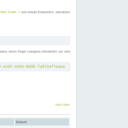
 Web Toolkit
↗
und erlaubt Entwicklern, interaktive
tens einem Pegel zwingend erforderlich (es sind
8-e2d5-4469-8dd8-fa972ef7eaea
nach oben
Default