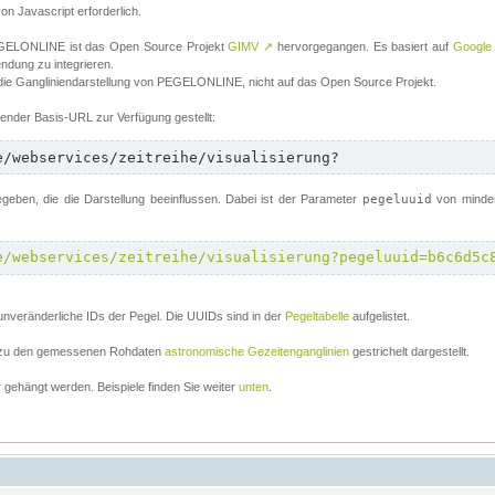
von Javascript erforderlich.
 PEGELONLINE ist das Open Source Projekt
GIMV
↗
hervorgegangen. Es basiert auf
Google
endung zu integrieren.
 die Gangliniendarstellung von PEGELONLINE, nicht auf das Open Source Projekt.
lgender Basis-URL zur Verfügung gestellt:
e/webservices/zeitreihe/visualisierung?
ben, die die Darstellung beeinflussen. Dabei ist der Parameter
pegeluuid
von mindes
e/webservices/zeitreihe/visualisierung?pegeluuid=b6c6d5c
unveränderliche IDs der Pegel. Die UUIDs sind in der
Pegeltabelle
aufgelistet.
el zu den gemessenen Rohdaten
astronomische Gezeitenganglinien
gestrichelt dargestellt.
gehängt werden. Beispiele finden Sie weiter
unten
.