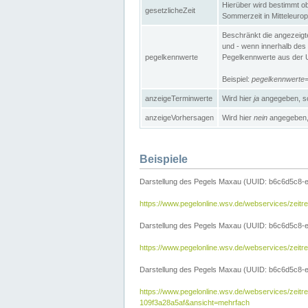
Hierüber wird bestimmt ob 
gesetzlicheZeit
Sommerzeit in Mitteleurop
Beschränkt die angezeig
und - wenn innerhalb des 
pegelkennwerte
Pegelkennwerte aus der U
Beispiel:
pegelkennwert
anzeigeTerminwerte
Wird hier
ja
angegeben, so
anzeigeVorhersagen
Wird hier
nein
angegeben, 
Beispiele
Darstellung des Pegels Maxau (UUID: b6c6d5c8-
https://www.pegelonline.wsv.de/webservices/zeit
Darstellung des Pegels Maxau (UUID: b6c6d5c8-e
https://www.pegelonline.wsv.de/webservices/zei
Darstellung des Pegels Maxau (UUID: b6c6d5c8-e
https://www.pegelonline.wsv.de/webservices/zei
109f3a28a5af&ansicht=mehrfach