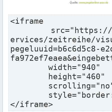
<iframe

	src="https://www.pegelonline.wsv.de/webs
ervices/zeitreihe/vis
pegeluuid=b6c6d5c8-e2
fa972ef7eaea&eingebett
	width="940"

	height="460"

	scrolling="no"

	style="border: none">

</iframe>