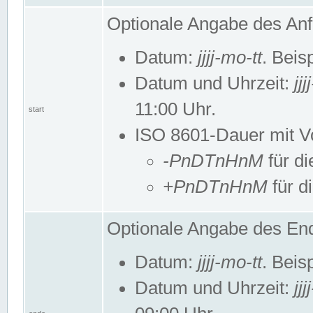
Optionale Angabe des Anf
Datum:
jjjj-mo-tt
. Beis
Datum und Uhrzeit:
jj
11:00 Uhr.
start
ISO 8601-Dauer mit Vor
-PnDTnHnM
für di
+PnDTnHnM
für d
Optionale Angabe des End
Datum:
jjjj-mo-tt
. Beis
Datum und Uhrzeit:
jj