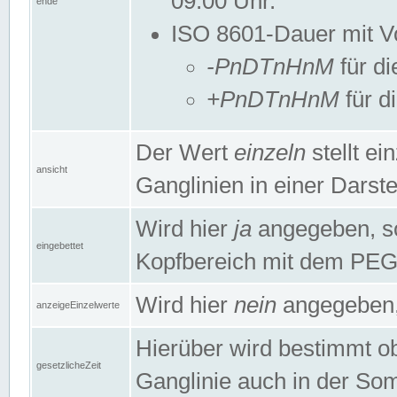
09:00 Uhr.
ende
ISO 8601-Dauer mit Vor
-PnDTnHnM
für di
+PnDTnHnM
für d
Der Wert
einzeln
stellt e
ansicht
Ganglinien in einer Dars
Wird hier
ja
angegeben, so 
eingebettet
Kopfbereich mit dem PE
Wird hier
nein
angegeben, 
anzeigeEinzelwerte
Hierüber wird bestimmt ob 
gesetzlicheZeit
Ganglinie auch in der Som