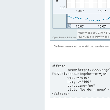
<iframe

	src="https://www.pegelonline.wsv.de/webservices/zeitreihe/visualisierung?pegeluuid=b6c6d5c8-e2d5-4469-8dd8-
fa972ef7eaea&eingebettet=ja"

	width="940"

	height="460"

	scrolling="no"

	style="border: none">

</iframe>