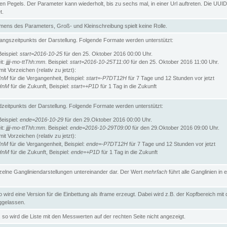
n Pegels. Der Parameter kann wiederholt, bis zu sechs mal, in einer Url auftreten. Die UUID
t.
ens des Parameters, Groß- und Kleinschreibung spielt keine Rolle.
angszeitpunkts der Darstellung. Folgende Formate werden unterstützt:
Beispiel:
start=2016-10-25
für den 25. Oktober 2016 00:00 Uhr.
it:
jjjj-mo-ttThh:mm
. Beispiel:
start=2016-10-25T11:00
für den 25. Oktober 2016 11:00 Uhr.
t Vorzeichen (relativ zu jetzt):
HnM
für die Vergangenheit, Beispiel:
start=-P7DT12H
für 7 Tage und 12 Stunden vor jetzt
HnM
für die Zukunft, Beispiel:
start=+P1D
für 1 Tag in die Zukunft
zeitpunkts der Darstellung. Folgende Formate werden unterstützt:
Beispiel:
ende=2016-10-29
für den 29.Oktober 2016 00:00 Uhr.
it:
jjjj-mo-ttThh:mm
. Beispiel:
ende=2016-10-29T09:00
für den 29.Oktober 2016 09:00 Uhr.
t Vorzeichen (relativ zu jetzt):
HnM
für die Vergangenheit, Beispiel:
ende=-P7DT12H
für 7 Tage und 12 Stunden vor jetzt
HnM
für die Zukunft, Beispiel:
ende=+P1D
für 1 Tag in die Zukunft
inzelne Gangliniendarstellungen untereinander dar. Der Wert
mehrfach
führt alle Ganglinien in e
wird eine Version für die Einbettung als iframe erzeugt. Dabei wird z.B. der Kopfbereich mit
gelassen.
so wird die Liste mit den Messwerten auf der rechten Seite nicht angezeigt.