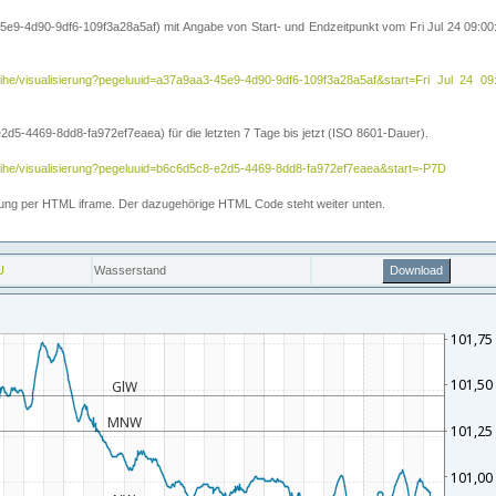
5e9-4d90-9df6-109f3a28a5af) mit Angabe von Start- und Endzeitpunkt vom Fri Jul 24 09:
itreihe/visualisierung?pegeluuid=a37a9aa3-45e9-4d90-9df6-109f3a28a5af&start=Fri Jul 
5-4469-8dd8-fa972ef7eaea) für die letzten 7 Tage bis jetzt (ISO 8601-Dauer).
reihe/visualisierung?pegeluuid=b6c6d5c8-e2d5-4469-8dd8-fa972ef7eaea&start=-P7D
ettung per HTML iframe. Der dazugehörige HTML Code steht weiter unten.