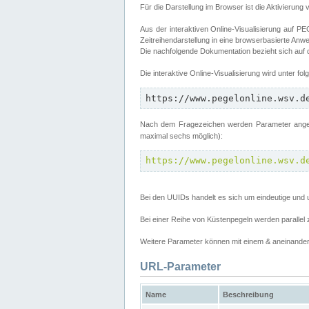
Für die Darstellung im Browser ist die Aktivierung 
Aus der interaktiven Online-Visualisierung auf
Zeitreihendarstellung in eine browserbasierte Anw
Die nachfolgende Dokumentation bezieht sich auf
Die interaktive Online-Visualisierung wird unter fo
https://www.pegelonline.wsv.d
Nach dem Fragezeichen werden Parameter angege
maximal sechs möglich):
https://www.pegelonline.wsv.d
Bei den UUIDs handelt es sich um eindeutige und 
Bei einer Reihe von Küstenpegeln werden parall
Weitere Parameter können mit einem & aneinander 
URL-Parameter
Name
Beschreibung