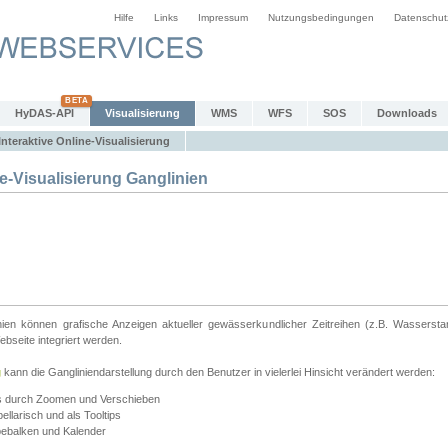
Hilfe
Links
Impressum
Nutzungsbedingungen
Datenschut
HyDAS-API
Visualisierung
WMS
WFS
SOS
Downloads
Interaktive Online-Visualisierung
e-Visualisierung Ganglinien
linien können grafische Anzeigen aktueller gewässerkundlicher Zeitreihen (z.B. Wassersta
seite integriert werden.
g
kann die Gangliniendarstellung durch den Benutzer in vielerlei Hinsicht verändert werden:
ts durch Zoomen und Verschieben
llarisch und als Tooltips
bebalken und Kalender