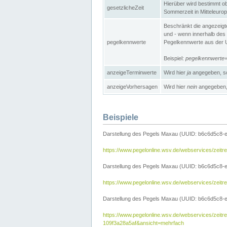
Hierüber wird bestimmt ob 
gesetzlicheZeit
Sommerzeit in Mitteleurop
Beschränkt die angezeig
und - wenn innerhalb des 
pegelkennwerte
Pegelkennwerte aus der U
Beispiel:
pegelkennwert
anzeigeTerminwerte
Wird hier
ja
angegeben, so
anzeigeVorhersagen
Wird hier
nein
angegeben, 
Beispiele
Darstellung des Pegels Maxau (UUID: b6c6d5c8-
https://www.pegelonline.wsv.de/webservices/zeit
Darstellung des Pegels Maxau (UUID: b6c6d5c8-e
https://www.pegelonline.wsv.de/webservices/zei
Darstellung des Pegels Maxau (UUID: b6c6d5c8-e
https://www.pegelonline.wsv.de/webservices/zei
109f3a28a5af&ansicht=mehrfach