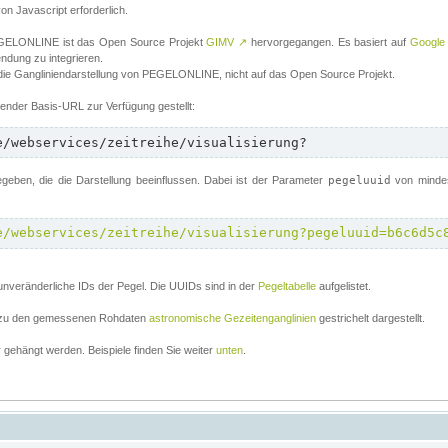
von Javascript erforderlich.
 PEGELONLINE ist das Open Source Projekt
GIMV
↗
hervorgegangen. Es basiert auf
Google
endung zu integrieren.
 die Gangliniendarstellung von PEGELONLINE, nicht auf das Open Source Projekt.
lgender Basis-URL zur Verfügung gestellt:
e/webservices/zeitreihe/visualisierung?
ben, die die Darstellung beeinflussen. Dabei ist der Parameter
pegeluuid
von mindes
e/webservices/zeitreihe/visualisierung?pegeluuid=b6c6d5c
unveränderliche IDs der Pegel. Die UUIDs sind in der
Pegeltabelle
aufgelistet.
el zu den gemessenen Rohdaten
astronomische Gezeitenganglinien
gestrichelt dargestellt.
gehängt werden. Beispiele finden Sie weiter
unten
.