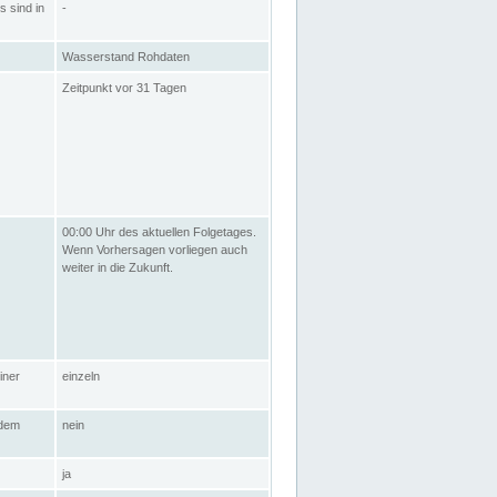
s sind in
-
Wasserstand Rohdaten
Zeitpunkt vor 31 Tagen
00:00 Uhr des aktuellen Folgetages.
Wenn Vorhersagen vorliegen auch
weiter in die Zukunft.
iner
einzeln
 dem
nein
ja