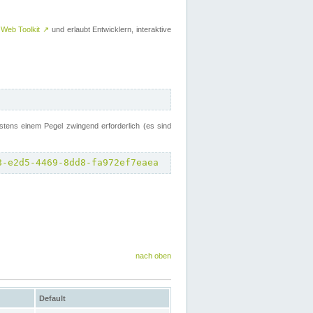
 Web Toolkit
↗
und erlaubt Entwicklern, interaktive
tens einem Pegel zwingend erforderlich (es sind
8-e2d5-4469-8dd8-fa972ef7eaea
nach oben
Default