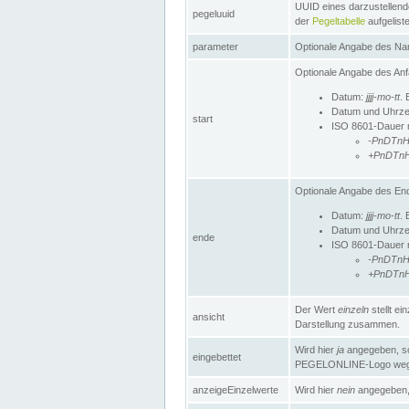
UUID eines darzustellende
pegeluuid
der
Pegeltabelle
aufgeliste
parameter
Optionale Angabe des Nam
Optionale Angabe des Anf
Datum:
jjjj-mo-tt
. 
Datum und Uhrze
start
ISO 8601-Dauer mi
-PnDTn
+PnDTn
Optionale Angabe des End
Datum:
jjjj-mo-tt
. 
Datum und Uhrze
ende
ISO 8601-Dauer mi
-PnDTn
+PnDTn
Der Wert
einzeln
stellt e
ansicht
Darstellung zusammen.
Wird hier
ja
angegeben, so 
eingebettet
PEGELONLINE-Logo weg
anzeigeEinzelwerte
Wird hier
nein
angegeben, 