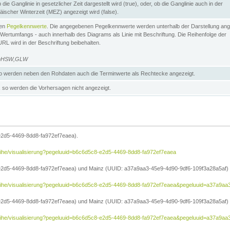
die Ganglinie in gesetzlicher Zeit dargestellt wird (true), oder, ob die Ganglinie auch in der
äischer Winterzeit (MEZ) angezeigt wird (false).
ten
Pegelkennwerte
. Die angegebenen Pegelkennwerte werden unterhalb der Darstellung ang
Wertumfangs - auch innerhalb des Diagrams als Linie mit Beschriftung. Die Reihenfolge der
RL wird in der Beschriftung beibehalten.
e=HSW,GLW
 werden neben den Rohdaten auch die Terminwerte als Rechtecke angezeigt.
so werden die Vorhersagen nicht angezeigt.
e2d5-4469-8dd8-fa972ef7eaea).
reihe/visualisierung?pegeluuid=b6c6d5c8-e2d5-4469-8dd8-fa972ef7eaea
2d5-4469-8dd8-fa972ef7eaea) und Mainz (UUID: a37a9aa3-45e9-4d90-9df6-109f3a28a5af) in
treihe/visualisierung?pegeluuid=b6c6d5c8-e2d5-4469-8dd8-fa972ef7eaea&pegeluuid=a37a9a
2d5-4469-8dd8-fa972ef7eaea) und Mainz (UUID: a37a9aa3-45e9-4d90-9df6-109f3a28a5af) i
treihe/visualisierung?pegeluuid=b6c6d5c8-e2d5-4469-8dd8-fa972ef7eaea&pegeluuid=a37a9aa