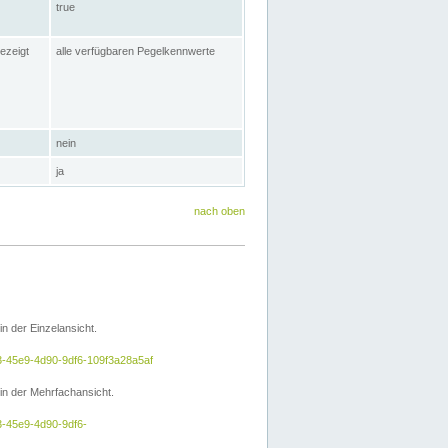
true
ezeigt
alle verfügbaren Pegelkennwerte
nein
ja
nach oben
 der Einzelansicht.
a3-45e9-4d90-9df6-109f3a28a5af
n der Mehrfachansicht.
3-45e9-4d90-9df6-