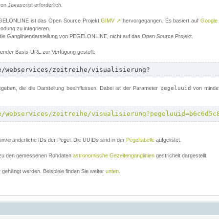
von Javascript erforderlich.
 PEGELONLINE ist das Open Source Projekt
GIMV
↗
hervorgegangen. Es basiert auf
Google
endung zu integrieren.
 die Gangliniendarstellung von PEGELONLINE, nicht auf das Open Source Projekt.
lgender Basis-URL zur Verfügung gestellt:
e/webservices/zeitreihe/visualisierung?
ben, die die Darstellung beeinflussen. Dabei ist der Parameter
pegeluuid
von mindes
e/webservices/zeitreihe/visualisierung?pegeluuid=b6c6d5c
unveränderliche IDs der Pegel. Die UUIDs sind in der
Pegeltabelle
aufgelistet.
el zu den gemessenen Rohdaten
astronomische Gezeitenganglinien
gestrichelt dargestellt.
gehängt werden. Beispiele finden Sie weiter
unten
.