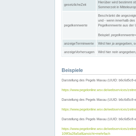
Hierüber wird bestimmt ob 
gesetzlicheZeit
Sommerzeit in Mitteleurop
Beschränkt die angezeig
und - wenn innerhalb des 
pegelkennwerte
Pegelkennwerte aus der U
Beispiel:
pegelkennwert
anzeigeTerminwerte
Wird hier
ja
angegeben, so
anzeigeVorhersagen
Wird hier
nein
angegeben, 
Beispiele
Darstellung des Pegels Maxau (UUID: b6c6d5c8-
https://www.pegelonline.wsv.de/webservices/zeit
Darstellung des Pegels Maxau (UUID: b6c6d5c8-e
https://www.pegelonline.wsv.de/webservices/zei
Darstellung des Pegels Maxau (UUID: b6c6d5c8-e
https://www.pegelonline.wsv.de/webservices/zei
109f3a28a5af&ansicht=mehrfach