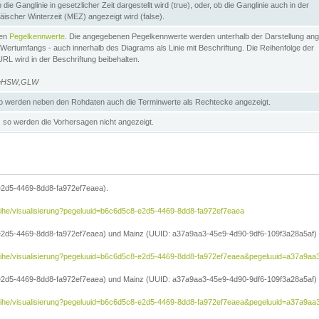
die Ganglinie in gesetzlicher Zeit dargestellt wird (true), oder, ob die Ganglinie auch in der
äischer Winterzeit (MEZ) angezeigt wird (false).
ten
Pegelkennwerte
. Die angegebenen Pegelkennwerte werden unterhalb der Darstellung ang
Wertumfangs - auch innerhalb des Diagrams als Linie mit Beschriftung. Die Reihenfolge der
RL wird in der Beschriftung beibehalten.
e=HSW,GLW
 werden neben den Rohdaten auch die Terminwerte als Rechtecke angezeigt.
so werden die Vorhersagen nicht angezeigt.
e2d5-4469-8dd8-fa972ef7eaea).
reihe/visualisierung?pegeluuid=b6c6d5c8-e2d5-4469-8dd8-fa972ef7eaea
2d5-4469-8dd8-fa972ef7eaea) und Mainz (UUID: a37a9aa3-45e9-4d90-9df6-109f3a28a5af) in
treihe/visualisierung?pegeluuid=b6c6d5c8-e2d5-4469-8dd8-fa972ef7eaea&pegeluuid=a37a9a
2d5-4469-8dd8-fa972ef7eaea) und Mainz (UUID: a37a9aa3-45e9-4d90-9df6-109f3a28a5af) i
treihe/visualisierung?pegeluuid=b6c6d5c8-e2d5-4469-8dd8-fa972ef7eaea&pegeluuid=a37a9aa