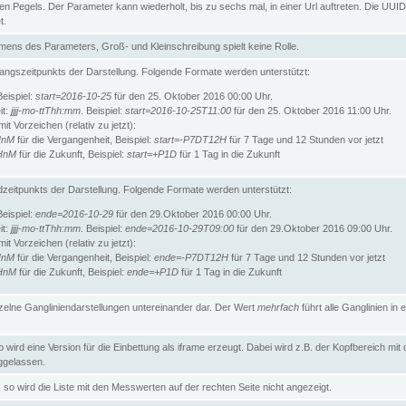
n Pegels. Der Parameter kann wiederholt, bis zu sechs mal, in einer Url auftreten. Die UUID
t.
ens des Parameters, Groß- und Kleinschreibung spielt keine Rolle.
angszeitpunkts der Darstellung. Folgende Formate werden unterstützt:
Beispiel:
start=2016-10-25
für den 25. Oktober 2016 00:00 Uhr.
it:
jjjj-mo-ttThh:mm
. Beispiel:
start=2016-10-25T11:00
für den 25. Oktober 2016 11:00 Uhr.
t Vorzeichen (relativ zu jetzt):
HnM
für die Vergangenheit, Beispiel:
start=-P7DT12H
für 7 Tage und 12 Stunden vor jetzt
HnM
für die Zukunft, Beispiel:
start=+P1D
für 1 Tag in die Zukunft
zeitpunkts der Darstellung. Folgende Formate werden unterstützt:
Beispiel:
ende=2016-10-29
für den 29.Oktober 2016 00:00 Uhr.
it:
jjjj-mo-ttThh:mm
. Beispiel:
ende=2016-10-29T09:00
für den 29.Oktober 2016 09:00 Uhr.
t Vorzeichen (relativ zu jetzt):
HnM
für die Vergangenheit, Beispiel:
ende=-P7DT12H
für 7 Tage und 12 Stunden vor jetzt
HnM
für die Zukunft, Beispiel:
ende=+P1D
für 1 Tag in die Zukunft
inzelne Gangliniendarstellungen untereinander dar. Der Wert
mehrfach
führt alle Ganglinien in e
wird eine Version für die Einbettung als iframe erzeugt. Dabei wird z.B. der Kopfbereich mit
gelassen.
so wird die Liste mit den Messwerten auf der rechten Seite nicht angezeigt.