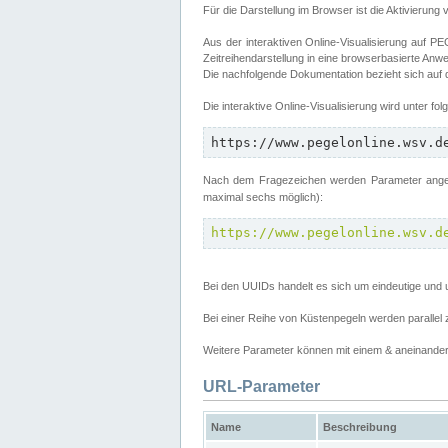
Für die Darstellung im Browser ist die Aktivierung 
Aus der interaktiven Online-Visualisierung auf
Zeitreihendarstellung in eine browserbasierte Anw
Die nachfolgende Dokumentation bezieht sich auf
Die interaktive Online-Visualisierung wird unter fo
https://www.pegelonline.wsv.d
Nach dem Fragezeichen werden Parameter angege
maximal sechs möglich):
https://www.pegelonline.wsv.d
Bei den UUIDs handelt es sich um eindeutige und 
Bei einer Reihe von Küstenpegeln werden parall
Weitere Parameter können mit einem & aneinander 
URL-Parameter
Name
Beschreibung