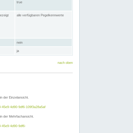
true
ezeigt
alle verfügbaren Pegelkennwerte
nein
ja
nach oben
 der Einzelansicht.
a3-45e9-4d90-9df6-109f3a28a5af
n der Mehrfachansicht.
3-45e9-4d90-9df6-