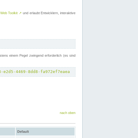
 Web Toolkit
↗
und erlaubt Entwicklern, interaktive
tens einem Pegel zwingend erforderlich (es sind
8-e2d5-4469-8dd8-fa972ef7eaea
nach oben
Default