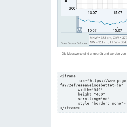
<iframe

	src="https://www.pegelonline.wsv.de/webservices/zeitreihe/visualisierung?pegeluuid=b6c6d5c8-e2d5-4469-8dd8-
fa972ef7eaea&eingebettet=ja"

	width="940"

	height="460"

	scrolling="no"

	style="border: none">

</iframe>