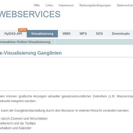
Hilfe
Links
Impressum
Nutzungsbedingungen
Datenschut
HyDAS-API
Visualisierung
WMS
WFS
SOS
Downloads
Interaktive Online-Visualisierung
e-Visualisierung Ganglinien
linien können grafische Anzeigen aktueller gewässerkundlicher Zeitreihen (z.B. Wassersta
seite integriert werden.
g
kann die Gangliniendarstellung durch den Benutzer in vielerlei Hinsicht verändert werden:
ts durch Zoomen und Verschieben
llarisch und als Tooltips
bebalken und Kalender