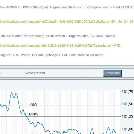
5e9-4d90-9df6-109f3a28a5af) mit Angabe von Start- und Endzeitpunkt vom Fri Jul 24 09:
itreihe/visualisierung?pegeluuid=a37a9aa3-45e9-4d90-9df6-109f3a28a5af&start=Fri Jul 
5-4469-8dd8-fa972ef7eaea) für die letzten 7 Tage bis jetzt (ISO 8601-Dauer).
reihe/visualisierung?pegeluuid=b6c6d5c8-e2d5-4469-8dd8-fa972ef7eaea&start=-P7D
ettung per HTML iframe. Der dazugehörige HTML Code steht weiter unten.