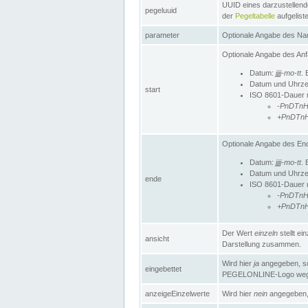
UUID eines darzustellende
pegeluuid
der
Pegeltabelle
aufgeliste
parameter
Optionale Angabe des Nam
Optionale Angabe des Anf
Datum:
jjjj-mo-tt
. 
Datum und Uhrze
start
ISO 8601-Dauer mi
-PnDTn
+PnDTn
Optionale Angabe des End
Datum:
jjjj-mo-tt
. 
Datum und Uhrze
ende
ISO 8601-Dauer mi
-PnDTn
+PnDTn
Der Wert
einzeln
stellt e
ansicht
Darstellung zusammen.
Wird hier
ja
angegeben, so 
eingebettet
PEGELONLINE-Logo weg
anzeigeEinzelwerte
Wird hier
nein
angegeben, 