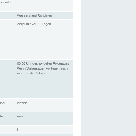
s sind in
-
Wasserstand Rohdaten
Zeitpunkt vor 31 Tagen
00:00 Uhr des aktuellen Folgetages.
Wenn Vorhersagen vorliegen auch
weiter in die Zukunft.
iner
einzeln
 dem
nein
ja