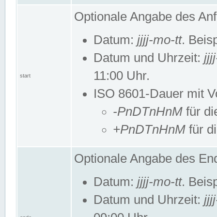
Optionale Angabe des Anf
Datum:
jjjj-mo-tt
. Beis
Datum und Uhrzeit:
jj
11:00 Uhr.
start
ISO 8601-Dauer mit Vor
-PnDTnHnM
für di
+PnDTnHnM
für d
Optionale Angabe des End
Datum:
jjjj-mo-tt
. Beis
Datum und Uhrzeit:
jj