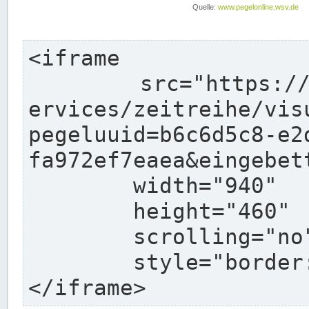
<iframe

	src="https://www.pegelonline.wsv.de/webs
ervices/zeitreihe/vis
pegeluuid=b6c6d5c8-e2
fa972ef7eaea&eingebett
	width="940"

	height="460"

	scrolling="no"

	style="border: none">

</iframe>