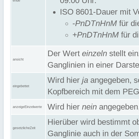
09:00 Uhr.
ende
ISO 8601-Dauer mit Vor
-PnDTnHnM
für di
+PnDTnHnM
für d
Der Wert
einzeln
stellt e
ansicht
Ganglinien in einer Dars
Wird hier
ja
angegeben, so 
eingebettet
Kopfbereich mit dem PE
Wird hier
nein
angegeben, 
anzeigeEinzelwerte
Hierüber wird bestimmt ob 
gesetzlicheZeit
Ganglinie auch in der Som