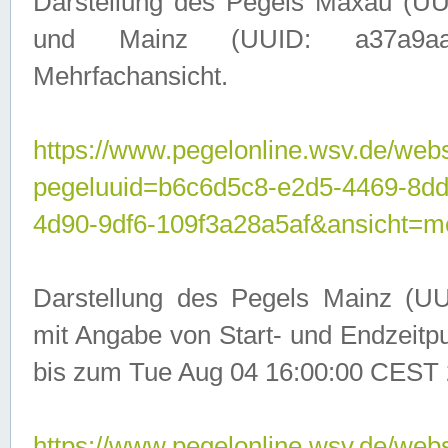
Darstellung des Pegels Maxau (UU
und Mainz (UUID: a37a9aa3-
Mehrfachansicht.
https://www.pegelonline.wsv.de/webs
pegeluuid=b6c6d5c8-e2d5-4469-8d
4d90-9df6-109f3a28a5af&ansicht=m
Darstellung des Pegels Mainz (UU
mit Angabe von Start- und Endzeit
bis zum Tue Aug 04 16:00:00 CEST 
https://www.pegelonline.wsv.de/webs