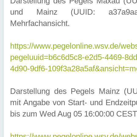
Darstellung des Pegels Maxau (UU
und Mainz (UUID: a37a9aa3-
Mehrfachansicht.
https://www.pegelonline.wsv.de/webs
pegeluuid=b6c6d5c8-e2d5-4469-8d
4d90-9df6-109f3a28a5af&ansicht=m
Darstellung des Pegels Mainz (UU
mit Angabe von Start- und Endzeit
bis zum Wed Aug 05 16:00:00 CEST
https://www.pegelonline.wsv.de/webs