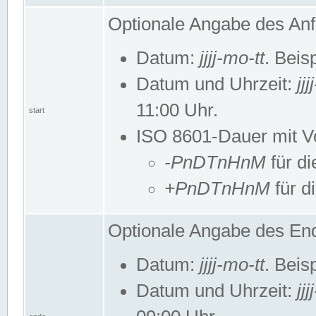
Optionale Angabe des Anf
Datum:
jjjj-mo-tt
. Beis
Datum und Uhrzeit:
jj
11:00 Uhr.
start
ISO 8601-Dauer mit Vor
-PnDTnHnM
für di
+PnDTnHnM
für d
Optionale Angabe des End
Datum:
jjjj-mo-tt
. Beis
Datum und Uhrzeit:
jj