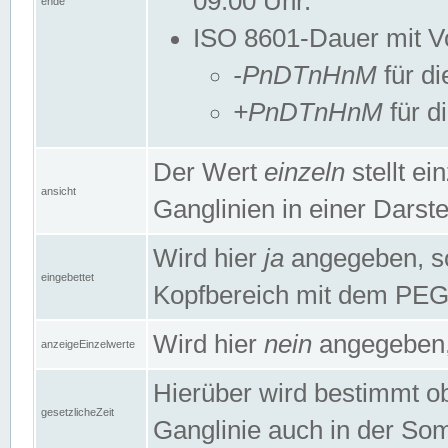
09:00 Uhr.
ende
ISO 8601-Dauer mit Vor
-PnDTnHnM
für di
+PnDTnHnM
für d
Der Wert
einzeln
stellt e
ansicht
Ganglinien in einer Dars
Wird hier
ja
angegeben, so 
eingebettet
Kopfbereich mit dem PE
Wird hier
nein
angegeben, 
anzeigeEinzelwerte
Hierüber wird bestimmt ob 
gesetzlicheZeit
Ganglinie auch in der Som