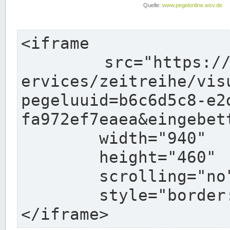
<iframe

	src="https://www.pegelonline.wsv.de/webs
ervices/zeitreihe/vis
pegeluuid=b6c6d5c8-e2
fa972ef7eaea&eingebett
	width="940"

	height="460"

	scrolling="no"

	style="border: none">

</iframe>