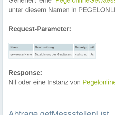
Generiert eine
PegelonlineGewaes
unter diesem Namen in PEGELONLINE
Request-Parameter:
Name
Beschreibung
Datentyp
nil
gewaesserName
Bezeichnung des Gewässers
xsd:string
Ja
Response:
Nil oder eine Instanz von
Pegelonli
Abfrage getMessstellenList