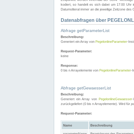
kodiert, so handelt es sich dabei um 17:00 Uhr
Datumsliteral immer an die jeweilige Zeitzone des C
Datenabfragen über PEGELONL
Abfrage getParameterList
Beschreibung:
Generiert ein Array von
PegelonlineParameter
-Ins
Request-Parameter:
keine
Response:
0 bis n Arrayelemente von
PegelonlineParameter
-I
Abfrage getGewaesserList
Beschreibung:
Generiert ein Array von
PegelonlineGewaesser
-
zurückgeliefert (0 bis n Arrayelemente). Wird für
p
Request-Parameter:
Name
Beschreibung
parameterName
Bezeichnung des Parameters