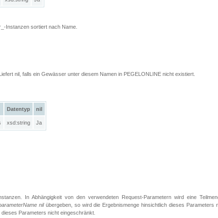
_-Instanzen sortiert nach Name.
Liefert nil, falls ein Gewässer unter diesem Namen in PEGELONLINE nicht existiert.
Datentyp
nil
s
xsd:string
Ja
Instanzen. In Abhängigkeit von den verwendeten Request-Parametern wird eine Teilmen
parameterName nil
übergeben, so wird die Ergebnismenge hinsichtlich dieses Parameters n
h dieses Parameters nicht eingeschränkt.