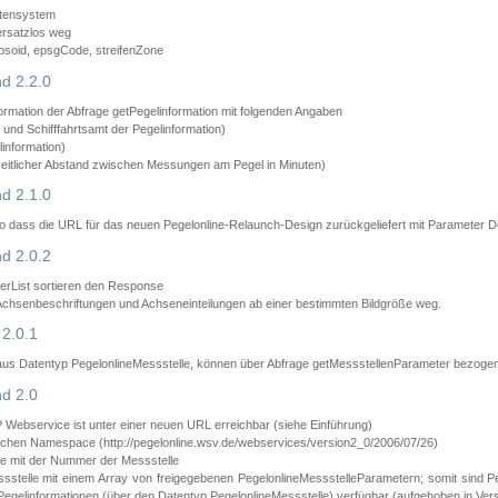
atensystem
ersatzlos weg
psoid, epsgCode, streifenZone
d 2.2.0
ormation der Abfrage getPegelinformation mit folgenden Angaben
nd Schifffahrtsamt der Pegelinformation)
information)
zeitlicher Abstand zwischen Messungen am Pegel in Minuten)
d 2.1.0
 dass die URL für das neuen Pegelonline-Relaunch-Design zurückgeliefert mit Parameter D
d 2.0.2
erList sortieren den Response
 Achsenbeschriftungen und Achseneinteilungen ab einer bestimmten Bildgröße weg.
2.0.1
aus Datentyp PegelonlineMessstelle, können über Abfrage getMessstellenParameter bezoge
d 2.0
bservice ist unter einer neuen URL erreichbar (siehe Einführung)
chen Namespace (http://pegelonline.wsv.de/webservices/version2_0/2006/07/26)
e mit der Nummer der Messstelle
stelle mit einem Array von freigegebenen PegelonlineMessstelleParametern; somit sind P
Pegelinformationen (über den Datentyp PegelonlineMessstelle) verfügbar (aufgehoben in Vers