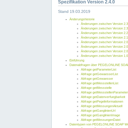
Spezifikation Version 2.4.0
Stand 19.03.2019
Änderungshistorie
Änderungen zwischen Version 2.3
Änderungen zwischen Version 2.3
Änderungen zwischen Version 2.2
Änderungen zwischen Version 2.1
Änderungen zwischen Version 2.0
Änderungen zwischen Version 2.0
Änderungen zwischen Version 2.0
Änderungen zwischen Version 1.0
Einführung
Datenabfragen über PEGELONLINE SOA
Abfrage getParameterList
Abfrage getGewaesserList
Abfrage getGewaesser
Abfrage getMessstellenList
Abfrage getMessstelle
Abfrage getMessstellenParameter
Abfrage getDatenverfuegbarkeit
Abfrage getPegelinformationen
Abfrage getMessungenAktuell
Abfrage getGanglinienUrl
Abfrage getGanglinienImage
Abfrage getMessungenDatei
Datentypen von PEGELONLINE SOAP We