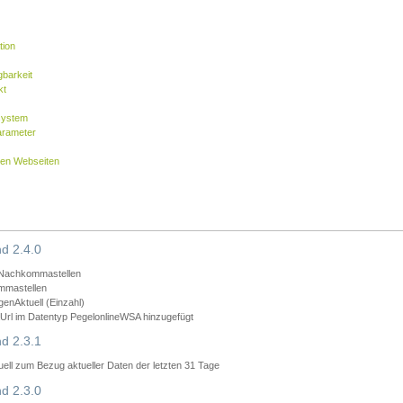
tion
barkeit
kt
system
arameter
nen Webseiten
d 2.4.0
 Nachkommastellen
mmastellen
nAktuell (Einzahl)
rl im Datentyp PegelonlineWSA hinzugefügt
d 2.3.1
ll zum Bezug aktueller Daten der letzten 31 Tage
d 2.3.0