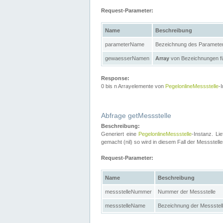
Request-Parameter:
Name
Beschreibung
parameterName
Bezeichnung des Paramete
gewaesserNamen
Array
von Bezeichnungen f
Response:
0 bis n Arrayelemente von
PegelonlineMessstelle
-
Abfrage getMessstelle
Beschreibung:
Generiert eine
PegelonlineMessstelle
-Instanz. Li
gemacht (nil) so wird in diesem Fall der Messste
Request-Parameter:
Name
Beschreibung
messstelleNummer
Nummer der Messstelle
messstelleName
Bezeichnung der Messstel