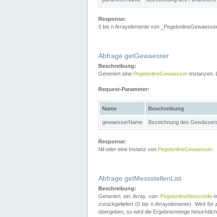
Response:
0 bis n Arrayelemente von _PegelonlineGewaesser
Abfrage getGewaesser
Beschreibung:
Generiert eine
PegelonlineGewaesser
-Instanzen. 
Request-Parameter:
Name
Beschreibung
gewaesserName
Bezeichnung des Gewässer
Response:
Nil oder eine Instanz von
PegelonlineGewaesser
.
Abfrage getMessstellenList
Beschreibung:
Generiert ein Array von
PegelonlineMessstelle
-
zurückgeliefert (0 bis n Arrayelemente). Wird für
übergeben, so wird die Ergebnismenge hinsichtlic