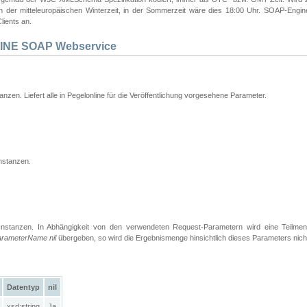
 in der mitteleuropäischen Winterzeit, in der Sommerzeit wäre dies 18:00 Uhr. SOAP-Eng
lients an.
INE SOAP Webservice
tanzen. Liefert alle in Pegelonline für die Veröffentlichung vorgesehene Parameter.
nstanzen.
Instanzen. In Abhängigkeit von den verwendeten Request-Parametern wird eine Teilme
arameterName nil
übergeben, so wird die Ergebnismenge hinsichtlich dieses Parameters nich
Datentyp
nil
xsd:string
Ja