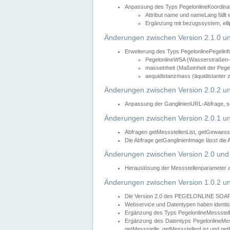
Anpassung des Typs PegelonlineKoordin
Attribut name und nameLang fällt 
Ergänzung mit bezugssystem, elli
Änderungen zwischen Version 2.1.0 un
Erweiterung des Typs PegelonlinePegelinf
PegelonlineWSA (Wasserstraßen- u
masseinheit (Maßeinheit der Pegel
aequidistanzmass (äquidistanter 
Änderungen zwischen Version 2.0.2 un
Anpassung der GanglinienURL-Abfrage, so
Änderungen zwischen Version 2.0.1 un
Abfragen getMessstellenList, getGewaess
Die Abfrage getGanglinienImage lässt die
Änderungen zwischen Version 2.0 und 
Herauslösung der Messstellenparameter 
Änderungen zwischen Version 1.0.2 un
Die Version 2.0 des PEGELONLINE SOAP We
Webservice und Datentypen haben identis
Ergänzung des Typs PegelonlineMessstell
Ergänzung des Datentyps PegelonlineMess
getMessstelle, getMessstellenList und get