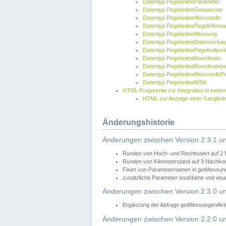
Datentyp PegelonlineParameter
Datentyp PegelonlineGewaesser
Datentyp PegelonlineMessstelle
Datentyp PegelonlinePegelinforma
Datentyp PegelonlineMessung
Datentyp PegelonlineDatenverfueg
Datentyp PegelonlinePegelnullpun
Datentyp PegelonlineKoordinate
Datentyp PegelonlineKoordinaten
Datentyp PegelonlineMessstelleP
Datentyp PegelonlineWSA
HTML-Fragmente zur Integration in exter
HTML zur Anzeige einer Ganglinie
Änderungshistorie
Änderungen zwischen Version 2.3.1 un
Runden von Hoch- und Rechtswert auf 2
Runden von Kilometerstand auf 3 Nachko
Fixen von Parameternamen in getMessunge
zusätzliche Parameter wsaName und wsaU
Änderungen zwischen Version 2.3.0 un
Ergänzung der Abfrage getMessungenAktue
Änderungen zwischen Version 2.2.0 un