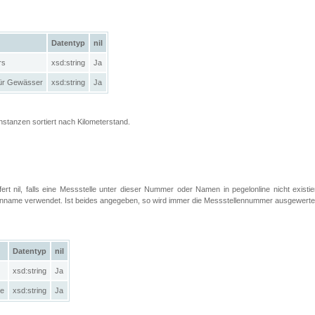
Datentyp
nil
rs
xsd:string
Ja
ür Gewässer
xsd:string
Ja
Instanzen sortiert nach Kilometerstand.
efert nil, falls eine Messstelle unter dieser Nummer oder Namen in pegelonline nicht exist
llenname verwendet. Ist beides angegeben, so wird immer die Messstellennummer ausgewerte
Datentyp
nil
xsd:string
Ja
le
xsd:string
Ja