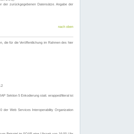
eter der zurückgegebenen Datensätze. Angabe der
nach oben
 die für die Veröffentlichung im Rahmen des hier
12
Sektion 5 Enkodierung statt. wrapped/literal ist
0 der Web Services Interoperability Organization
um Beispiel im SOAP eine Uhrzeit von 16:00 Uhr