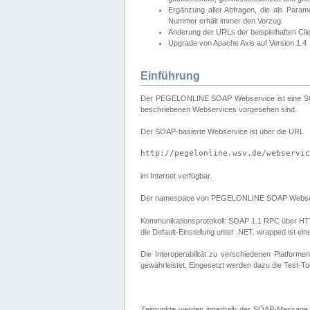
Ergänzung aller Abfragen, die als Para
Nummer erhält immer den Vorzug.
Änderung der URLs der beispielhaften Cli
Upgrade von Apache Axis auf Version 1.4
Einführung
Der PEGELONLINE SOAP Webservice ist eine SOAP-b
beschriebenen Webservices vorgesehen sind.
Der SOAP-basierte Webservice ist über die URL
http://pegelonline.wsv.de/webservic
im Internet verfügbar.
Der namespace von PEGELONLINE SOAP Webser
Kommunikationsprotokoll: SOAP 1.1 RPC über HTTP PO
die Default-Einstellung unter .NET. wrapped ist 
Die Interoperabilität zu verschiedenen Platform
gewährleistet. Eingesetzt werden dazu die Test-To
Zeitpunkte werden innerhalb der SOAP-Message 