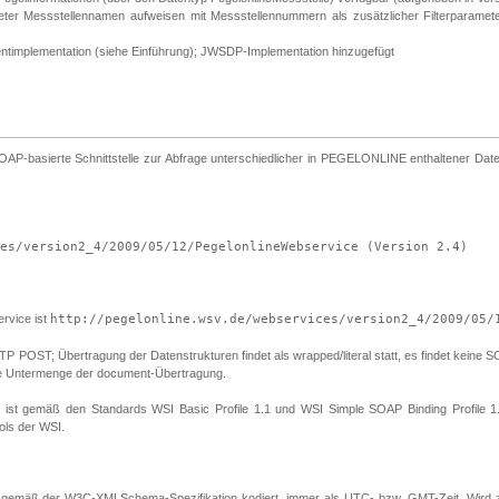
meter Messstellennamen aufweisen mit Messstellennummern als zusätzlicher Filterparam
entimplementation (siehe Einführung); JWSDP-Implementation hinzugefügt
asierte Schnittstelle zur Abfrage unterschiedlicher in PEGELONLINE enthaltener Daten,
es/version2_4/2009/05/12/PegelonlineWebservice (Version 2.4)
vice ist
http://pegelonline.wsv.de/webservices/version2_4/2009/05/
ST; Übertragung der Datenstrukturen findet als wrapped/literal statt, es findet keine SOAP 
eine Untermenge der document-Übertragung.
en ist gemäß den Standards WSI Basic Profile 1.1 und WSI Simple SOAP Binding Profile 1.
ols der WSI.
gemäß der W3C-XMLSchema-Spezifikation kodiert, immer als UTC- bzw. GMT-Zeit. Wird z