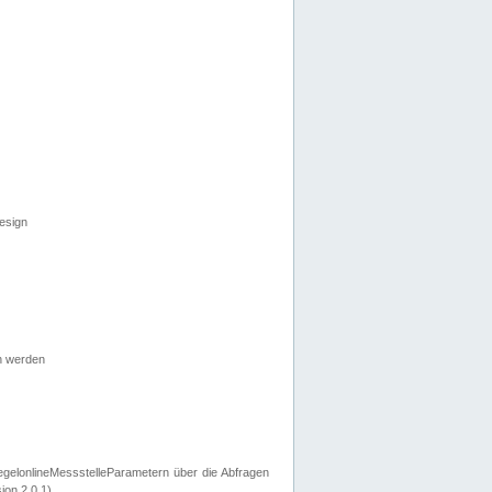
esign
n werden
egelonlineMessstelleParametern über die Abfragen
ion 2.0.1).