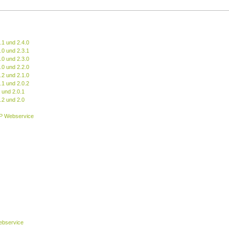
.1 und 2.4.0
.0 und 2.3.1
.0 und 2.3.0
.0 und 2.2.0
.2 und 2.1.0
.1 und 2.0.2
 und 2.0.1
.2 und 2.0
P Webservice
bservice