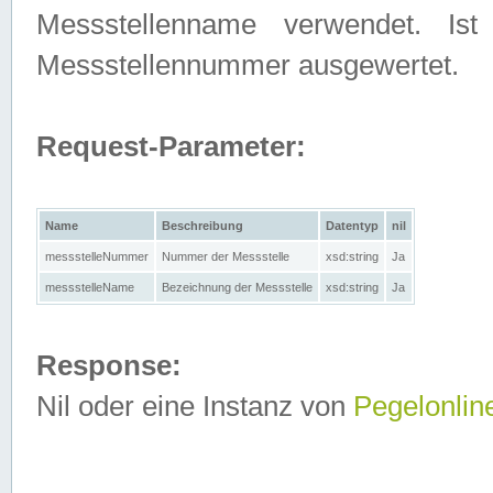
Messstellenname verwendet. Is
Messstellennummer ausgewertet.
Request-Parameter:
Name
Beschreibung
Datentyp
nil
messstelleNummer
Nummer der Messstelle
xsd:string
Ja
messstelleName
Bezeichnung der Messstelle
xsd:string
Ja
Response:
Nil oder eine Instanz von
Pegelonlin