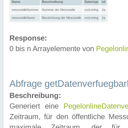
Name
Beschreibung
Datentyp
nil
messstelleNummer
Nummer der Messstelle
xsd:string
Ja
messstelleName
Bezeichnung der Messstelle
xsd:string
Ja
Response:
0 bis n Arrayelemente von
Pegelonl
Abfrage getDatenverfuegbar
Beschreibung:
Generiert eine
PegelonlineDatenve
Zeitraum, für den öffentliche Mess
maximale Zeitraum, der fü