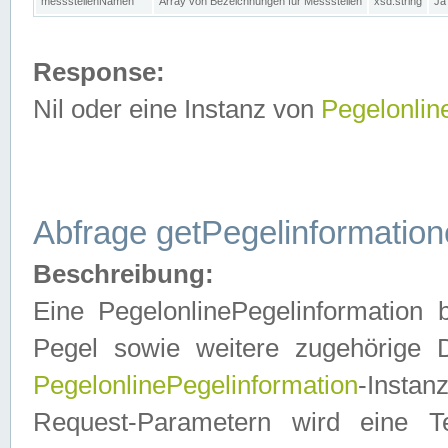
messstellenNamen
Array von Bezeichnungen für Messstellen
xsd:string
Ja
Response:
Nil oder eine Instanz von
Pegelonlin
Abfrage getPegelinformatio
Beschreibung:
Eine PegelonlinePegelinformation 
Pegel sowie weitere zugehörige D
PegelonlinePegelinformation
-Insta
Request-Parametern wird eine T