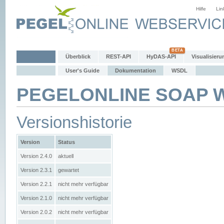
Hilfe
Lin
Überblick
REST-API
HyDAS-API
Visualisieru
User's Guide
Dokumentation
WSDL
PEGELONLINE SOAP We
Versionshistorie
Version
Status
Version 2.4.0
aktuell
Version 2.3.1
gewartet
Version 2.2.1
nicht mehr verfügbar
Version 2.1.0
nicht mehr verfügbar
Version 2.0.2
nicht mehr verfügbar