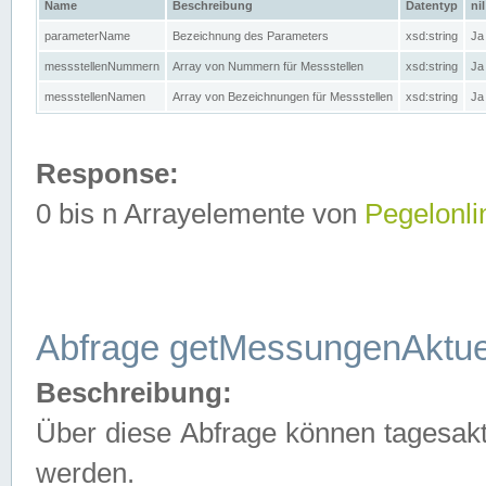
Name
Beschreibung
Datentyp
nil
parameterName
Bezeichnung des Parameters
xsd:string
Ja
messstellenNummern
Array von Nummern für Messstellen
xsd:string
Ja
messstellenNamen
Array von Bezeichnungen für Messstellen
xsd:string
Ja
Response:
0 bis n Arrayelemente von
Pegelonli
Abfrage getMessungenAktue
Beschreibung:
Über diese Abfrage können tagesakt
werden.