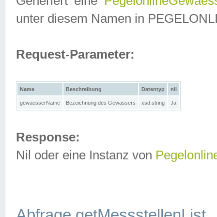
Generiert eine
PegelonlineGewaes
unter diesem Namen in PEGELONLINE
Request-Parameter:
Name
Beschreibung
Datentyp
nil
gewaesserName
Bezeichnung des Gewässers
xsd:string
Ja
Response:
Nil oder eine Instanz von
Pegelonli
Abfrage getMessstellenList