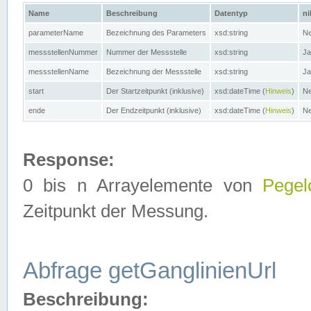
Name
Beschreibung
Datentyp
ni
parameterName
Bezeichnung des Parameters
xsd:string
Ne
messstellenNummer
Nummer der Messstelle
xsd:string
Ja
messstellenName
Bezeichnung der Messstelle
xsd:string
Ja
start
Der Startzeitpunkt (inklusive)
xsd:dateTime (
Hinweis
)
Ne
ende
Der Endzeitpunkt (inklusive)
xsd:dateTime (
Hinweis
)
Ne
Response:
0 bis n Arrayelemente von
Pegel
Zeitpunkt der Messung.
Abfrage getGanglinienUrl
Beschreibung: