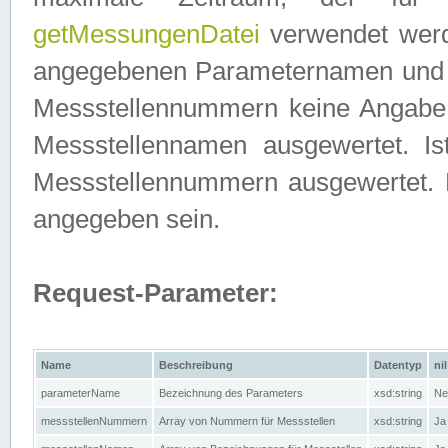
getMessungenDatei
verwendet werden
angegebenen Parameternamen und M
Messstellennummern keine Angabe g
Messstellennamen ausgewertet. I
Messstellennummern ausgewertet.
angegeben sein.
Request-Parameter:
Name
Beschreibung
Datentyp
nil
parameterName
Bezeichnung des Parameters
xsd:string
Ne
messstellenNummern
Array von Nummern für Messstellen
xsd:string
Ja