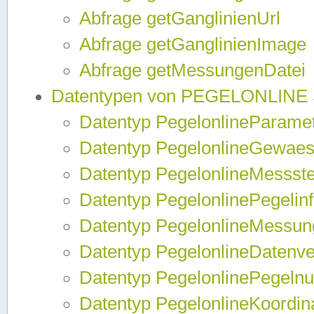
Abfrage getGanglinienUrl
Abfrage getGanglinienImage
Abfrage getMessungenDatei
Datentypen von PEGELONLINE
Datentyp PegelonlineParame
Datentyp PegelonlineGewaes
Datentyp PegelonlineMessste
Datentyp PegelonlinePegelin
Datentyp PegelonlineMessun
Datentyp PegelonlineDatenve
Datentyp PegelonlinePegelnu
Datentyp PegelonlineKoordin