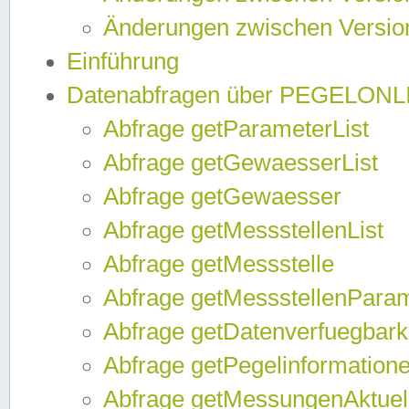
Änderungen zwischen Version
Einführung
Datenabfragen über PEGELONL
Abfrage getParameterList
Abfrage getGewaesserList
Abfrage getGewaesser
Abfrage getMessstellenList
Abfrage getMessstelle
Abfrage getMessstellenPara
Abfrage getDatenverfuegbark
Abfrage getPegelinformation
Abfrage getMessungenAktuel