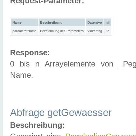
Request-Parameter:
Name
Beschreibung
Datentyp
nil
parameterName
Bezeichnung des Parameters
xsd:string
Ja
Response:
0 bis n Arrayelemente von _Pege
Name.
Abfrage getGewaesser
Beschreibung: