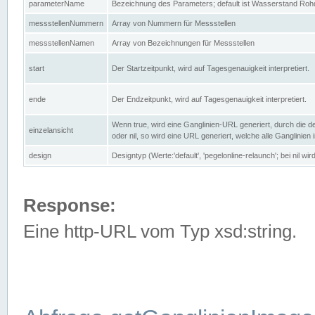
parameterName
Bezeichnung des Parameters; default ist Wasserstand Rohd
messstellenNummern
Array von Nummern für Messstellen
messstellenNamen
Array von Bezeichnungen für Messstellen
start
Der Startzeitpunkt, wird auf Tagesgenauigkeit interpretiert.
ende
Der Endzeitpunkt, wird auf Tagesgenauigkeit interpretiert.
Wenn true, wird eine Ganglinien-URL generiert, durch die d
einzelansicht
oder nil, so wird eine URL generiert, welche alle Ganglinien
design
Designtyp (Werte:'default', 'pegelonline-relaunch'; bei nil 
Response:
Eine http-URL vom Typ xsd:string.