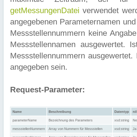
getMessungenDatei
verwendet werden
angegebenen Parameternamen und M
Messstellennummern keine Angabe g
Messstellennamen ausgewertet. I
Messstellennummern ausgewertet.
angegeben sein.
Request-Parameter:
Name
Beschreibung
Datentyp
nil
parameterName
Bezeichnung des Parameters
xsd:string
Ne
messstellenNummern
Array von Nummern für Messstellen
xsd:string
Ja