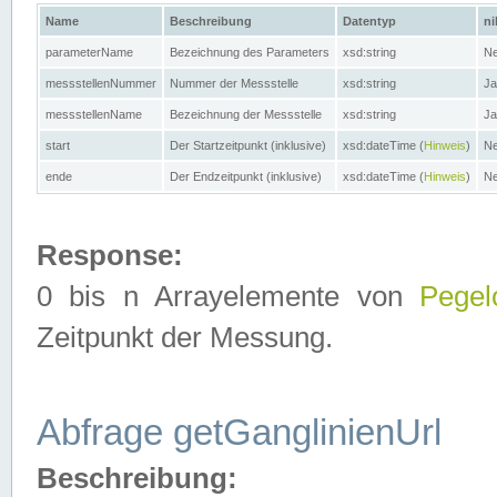
Name
Beschreibung
Datentyp
ni
parameterName
Bezeichnung des Parameters
xsd:string
Ne
messstellenNummer
Nummer der Messstelle
xsd:string
Ja
messstellenName
Bezeichnung der Messstelle
xsd:string
Ja
start
Der Startzeitpunkt (inklusive)
xsd:dateTime (
Hinweis
)
Ne
ende
Der Endzeitpunkt (inklusive)
xsd:dateTime (
Hinweis
)
Ne
Response:
0 bis n Arrayelemente von
Pegel
Zeitpunkt der Messung.
Abfrage getGanglinienUrl
Beschreibung: