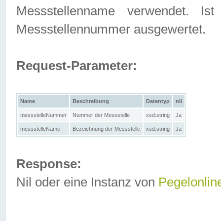
Messstellenname verwendet. Is
Messstellennummer ausgewertet.
Request-Parameter:
Name
Beschreibung
Datentyp
nil
messstelleNummer
Nummer der Messstelle
xsd:string
Ja
messstelleName
Bezeichnung der Messstelle
xsd:string
Ja
Response:
Nil oder eine Instanz von
Pegelonlin