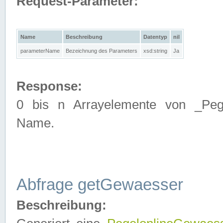
Request-Parameter:
Name
Beschreibung
Datentyp
nil
parameterName
Bezeichnung des Parameters
xsd:string
Ja
Response:
0 bis n Arrayelemente von _Pege
Name.
Abfrage getGewaesser
Beschreibung: