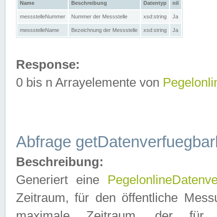
Name
Beschreibung
Datentyp
nil
messstelleNummer
Nummer der Messstelle
xsd:string
Ja
messstelleName
Bezeichnung der Messstelle
xsd:string
Ja
Response:
0 bis n Arrayelemente von
Pegelonl
Abfrage getDatenverfuegbar
Beschreibung:
Generiert eine
PegelonlineDatenve
Zeitraum, für den öffentliche Mess
maximale Zeitraum, der fü