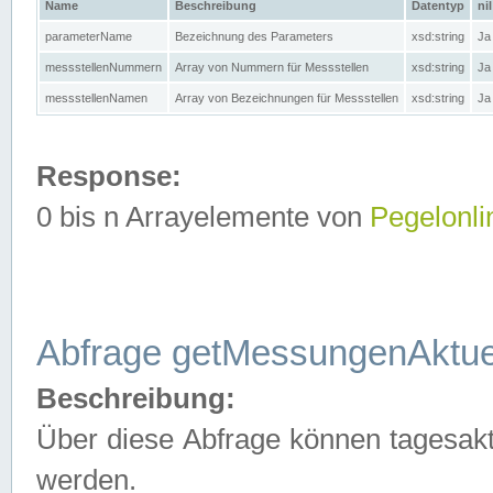
Name
Beschreibung
Datentyp
nil
parameterName
Bezeichnung des Parameters
xsd:string
Ja
messstellenNummern
Array von Nummern für Messstellen
xsd:string
Ja
messstellenNamen
Array von Bezeichnungen für Messstellen
xsd:string
Ja
Response:
0 bis n Arrayelemente von
Pegelonli
Abfrage getMessungenAktue
Beschreibung:
Über diese Abfrage können tagesakt
werden.