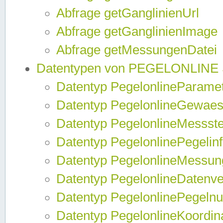
Abfrage getGanglinienUrl
Abfrage getGanglinienImage
Abfrage getMessungenDatei
Datentypen von PEGELONLINE
Datentyp PegelonlineParame
Datentyp PegelonlineGewaes
Datentyp PegelonlineMessste
Datentyp PegelonlinePegelin
Datentyp PegelonlineMessun
Datentyp PegelonlineDatenve
Datentyp PegelonlinePegelnu
Datentyp PegelonlineKoordin