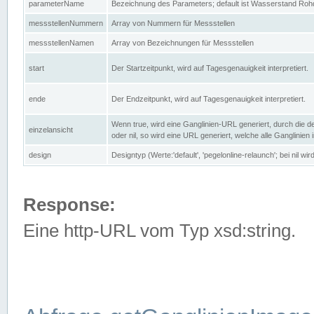
parameterName
Bezeichnung des Parameters; default ist Wasserstand Rohd
messstellenNummern
Array von Nummern für Messstellen
messstellenNamen
Array von Bezeichnungen für Messstellen
start
Der Startzeitpunkt, wird auf Tagesgenauigkeit interpretiert.
ende
Der Endzeitpunkt, wird auf Tagesgenauigkeit interpretiert.
Wenn true, wird eine Ganglinien-URL generiert, durch die d
einzelansicht
oder nil, so wird eine URL generiert, welche alle Ganglinien
design
Designtyp (Werte:'default', 'pegelonline-relaunch'; bei nil 
Response:
Eine http-URL vom Typ xsd:string.