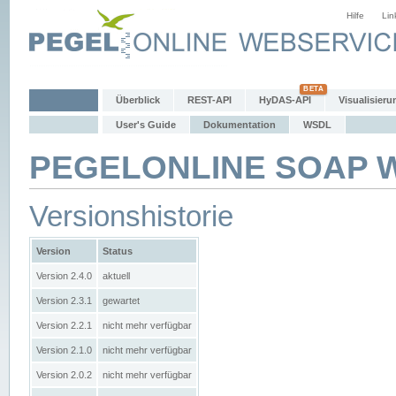
Hilfe
Lin
Überblick
REST-API
HyDAS-API
Visualisieru
User's Guide
Dokumentation
WSDL
PEGELONLINE SOAP We
Versionshistorie
Version
Status
Version 2.4.0
aktuell
Version 2.3.1
gewartet
Version 2.2.1
nicht mehr verfügbar
Version 2.1.0
nicht mehr verfügbar
Version 2.0.2
nicht mehr verfügbar