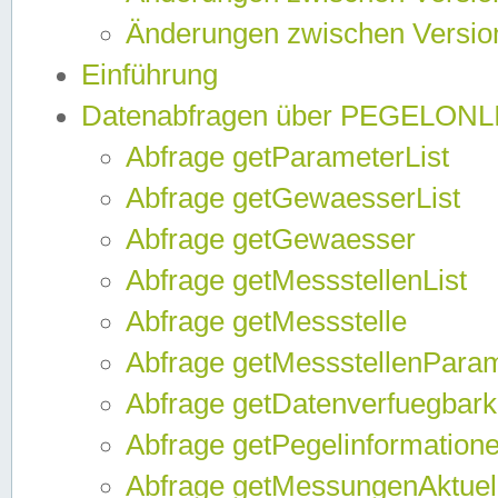
Änderungen zwischen Version
Einführung
Datenabfragen über PEGELONL
Abfrage getParameterList
Abfrage getGewaesserList
Abfrage getGewaesser
Abfrage getMessstellenList
Abfrage getMessstelle
Abfrage getMessstellenPara
Abfrage getDatenverfuegbark
Abfrage getPegelinformation
Abfrage getMessungenAktuel