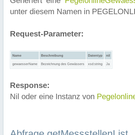
Generiert eine
PegelonlineGewaes
unter diesem Namen in PEGELONLINE
Request-Parameter:
Name
Beschreibung
Datentyp
nil
gewaesserName
Bezeichnung des Gewässers
xsd:string
Ja
Response:
Nil oder eine Instanz von
Pegelonli
Abfrage getMessstellenList