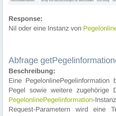
messstellenNamen
Array von Bezeichnungen für Messstellen
xsd:string
Ja
Response:
Nil oder eine Instanz von
Pegelonlin
Abfrage getPegelinformatio
Beschreibung:
Eine PegelonlinePegelinformation 
Pegel sowie weitere zugehörige D
PegelonlinePegelinformation
-Insta
Request-Parametern wird eine T