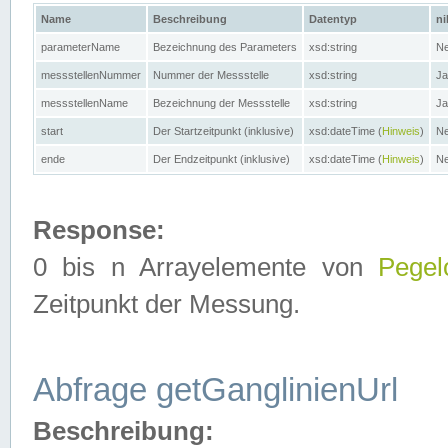
Name
Beschreibung
Datentyp
ni
parameterName
Bezeichnung des Parameters
xsd:string
Ne
messstellenNummer
Nummer der Messstelle
xsd:string
Ja
messstellenName
Bezeichnung der Messstelle
xsd:string
Ja
start
Der Startzeitpunkt (inklusive)
xsd:dateTime (
Hinweis
)
Ne
ende
Der Endzeitpunkt (inklusive)
xsd:dateTime (
Hinweis
)
Ne
Response:
0 bis n Arrayelemente von
Pegel
Zeitpunkt der Messung.
Abfrage getGanglinienUrl
Beschreibung: