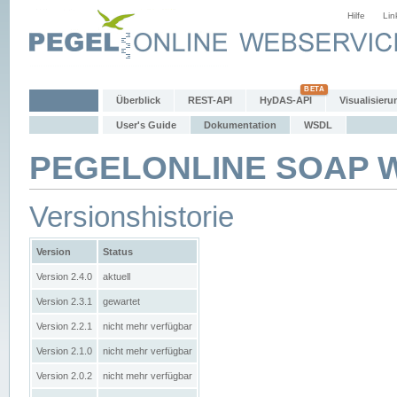
Hilfe
Lin
Überblick
REST-API
HyDAS-API
Visualisieru
User's Guide
Dokumentation
WSDL
PEGELONLINE SOAP We
Versionshistorie
Version
Status
Version 2.4.0
aktuell
Version 2.3.1
gewartet
Version 2.2.1
nicht mehr verfügbar
Version 2.1.0
nicht mehr verfügbar
Version 2.0.2
nicht mehr verfügbar