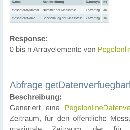
Name
Beschreibung
Datentyp
nil
messstelleNummer
Nummer der Messstelle
xsd:string
Ja
messstelleName
Bezeichnung der Messstelle
xsd:string
Ja
Response:
0 bis n Arrayelemente von
Pegelonl
Abfrage getDatenverfuegbar
Beschreibung:
Generiert eine
PegelonlineDatenve
Zeitraum, für den öffentliche Mess
maximale Zeitraum, der fü