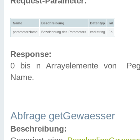
Request-Parameter:
Name
Beschreibung
Datentyp
nil
parameterName
Bezeichnung des Parameters
xsd:string
Ja
Response:
0 bis n Arrayelemente von _Pege
Name.
Abfrage getGewaesser
Beschreibung: