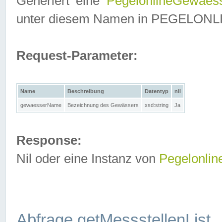
Generiert eine
PegelonlineGewaes
unter diesem Namen in PEGELONLINE
Request-Parameter:
Name
Beschreibung
Datentyp
nil
gewaesserName
Bezeichnung des Gewässers
xsd:string
Ja
Response:
Nil oder eine Instanz von
Pegelonli
Abfrage getMessstellenList