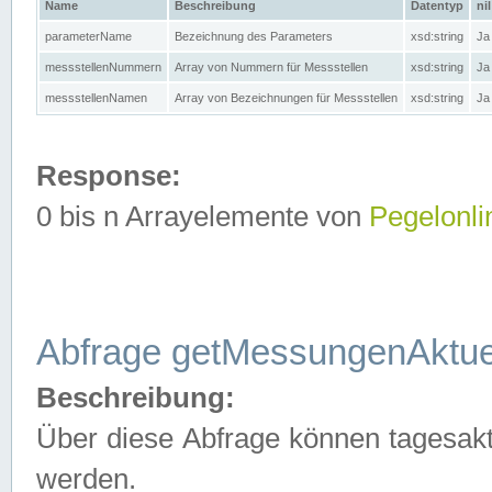
Name
Beschreibung
Datentyp
nil
parameterName
Bezeichnung des Parameters
xsd:string
Ja
messstellenNummern
Array von Nummern für Messstellen
xsd:string
Ja
messstellenNamen
Array von Bezeichnungen für Messstellen
xsd:string
Ja
Response:
0 bis n Arrayelemente von
Pegelonli
Abfrage getMessungenAktue
Beschreibung:
Über diese Abfrage können tagesakt
werden.