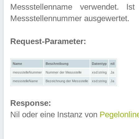
Messstellenname verwendet. Is
Messstellennummer ausgewertet.
Request-Parameter:
Name
Beschreibung
Datentyp
nil
messstelleNummer
Nummer der Messstelle
xsd:string
Ja
messstelleName
Bezeichnung der Messstelle
xsd:string
Ja
Response:
Nil oder eine Instanz von
Pegelonlin