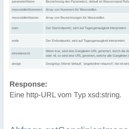
parameterName
Bezeichnung des Parameters; default ist Wasserstand Rohd
messstellenNummern
Array von Nummern für Messstellen
messstellenNamen
Array von Bezeichnungen für Messstellen
start
Der Startzeitpunkt, wird auf Tagesgenauigkeit interpretiert.
ende
Der Endzeitpunkt, wird auf Tagesgenauigkeit interpretiert.
Wenn true, wird eine Ganglinien-URL generiert, durch die d
einzelansicht
oder nil, so wird eine URL generiert, welche alle Ganglinien
design
Designtyp (Werte:'default', 'pegelonline-relaunch'; bei nil 
Response:
Eine http-URL vom Typ xsd:string.