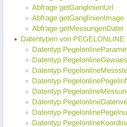
Abfrage getGanglinienUrl
Abfrage getGanglinienImage
Abfrage getMessungenDatei
Datentypen von PEGELONLINE
Datentyp PegelonlineParame
Datentyp PegelonlineGewaes
Datentyp PegelonlineMessste
Datentyp PegelonlinePegelin
Datentyp PegelonlineMessun
Datentyp PegelonlineDatenve
Datentyp PegelonlinePegelnu
Datentyp PegelonlineKoordin