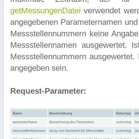
getMessungenDatei
verwendet werden
angegebenen Parameternamen und M
Messstellennummern keine Angabe g
Messstellennamen ausgewertet. I
Messstellennummern ausgewertet.
angegeben sein.
Request-Parameter:
Name
Beschreibung
Datentyp
nil
parameterName
Bezeichnung des Parameters
xsd:string
Ne
messstellenNummern
Array von Nummern für Messstellen
xsd:string
Ja