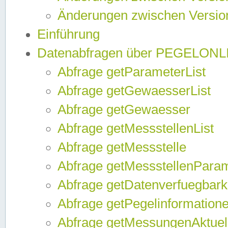
Änderungen zwischen Version
Einführung
Datenabfragen über PEGELONL
Abfrage getParameterList
Abfrage getGewaesserList
Abfrage getGewaesser
Abfrage getMessstellenList
Abfrage getMessstelle
Abfrage getMessstellenPara
Abfrage getDatenverfuegbark
Abfrage getPegelinformation
Abfrage getMessungenAktuel