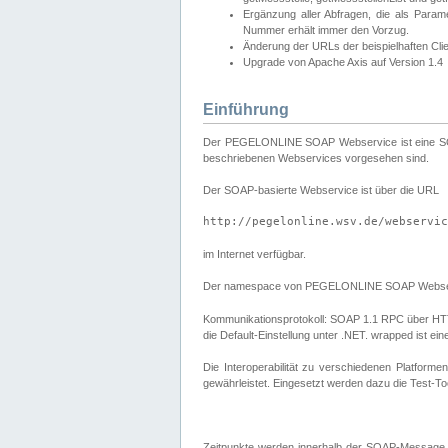
Ergänzung aller Abfragen, die als Para
Nummer erhält immer den Vorzug.
Änderung der URLs der beispielhaften Cli
Upgrade von Apache Axis auf Version 1.4
Einführung
Der PEGELONLINE SOAP Webservice ist eine SOAP-b
beschriebenen Webservices vorgesehen sind.
Der SOAP-basierte Webservice ist über die URL
http://pegelonline.wsv.de/webservic
im Internet verfügbar.
Der namespace von PEGELONLINE SOAP Webser
Kommunikationsprotokoll: SOAP 1.1 RPC über HTTP PO
die Default-Einstellung unter .NET. wrapped ist 
Die Interoperabilität zu verschiedenen Platform
gewährleistet. Eingesetzt werden dazu die Test-To
Zeitpunkte werden innerhalb der SOAP-Message 