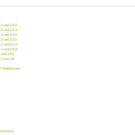
.1 und 2.4.0
.0 und 2.3.1
.0 und 2.3.0
.0 und 2.2.0
.2 und 2.1.0
.1 und 2.0.2
 und 2.0.1
.2 und 2.0
P Webservice
bservice