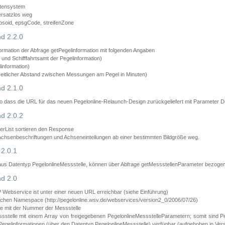
atensystem
ersatzlos weg
psoid, epsgCode, streifenZone
d 2.2.0
ormation der Abfrage getPegelinformation mit folgenden Angaben
nd Schifffahrtsamt der Pegelinformation)
information)
zeitlicher Abstand zwischen Messungen am Pegel in Minuten)
d 2.1.0
 dass die URL für das neuen Pegelonline-Relaunch-Design zurückgeliefert mit Parameter D
d 2.0.2
erList sortieren den Response
 Achsenbeschriftungen und Achseneinteilungen ab einer bestimmten Bildgröße weg.
2.0.1
aus Datentyp PegelonlineMessstelle, können über Abfrage getMessstellenParameter bezoge
d 2.0
bservice ist unter einer neuen URL erreichbar (siehe Einführung)
chen Namespace (http://pegelonline.wsv.de/webservices/version2_0/2006/07/26)
e mit der Nummer der Messstelle
stelle mit einem Array von freigegebenen PegelonlineMessstelleParametern; somit sind P
Pegelinformationen (über den Datentyp PegelonlineMessstelle) verfügbar (aufgehoben in Vers