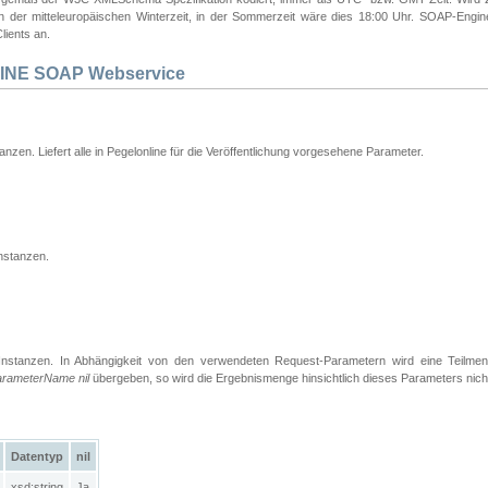
 in der mitteleuropäischen Winterzeit, in der Sommerzeit wäre dies 18:00 Uhr. SOAP-Eng
lients an.
INE SOAP Webservice
tanzen. Liefert alle in Pegelonline für die Veröffentlichung vorgesehene Parameter.
nstanzen.
Instanzen. In Abhängigkeit von den verwendeten Request-Parametern wird eine Teilme
arameterName nil
übergeben, so wird die Ergebnismenge hinsichtlich dieses Parameters nich
Datentyp
nil
xsd:string
Ja