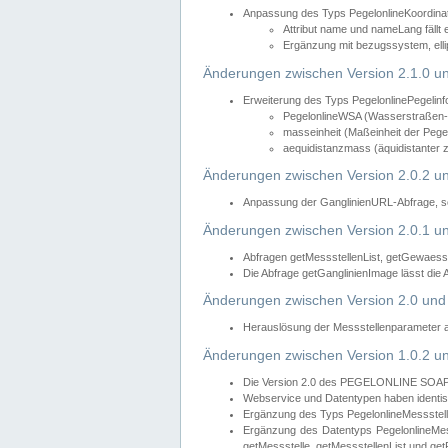
Anpassung des Typs PegelonlineKoordin
Attribut name und nameLang fällt 
Ergänzung mit bezugssystem, elli
Änderungen zwischen Version 2.1.0 un
Erweiterung des Typs PegelonlinePegelinf
PegelonlineWSA (Wasserstraßen- u
masseinheit (Maßeinheit der Pegel
aequidistanzmass (äquidistanter 
Änderungen zwischen Version 2.0.2 un
Anpassung der GanglinienURL-Abfrage, so
Änderungen zwischen Version 2.0.1 un
Abfragen getMessstellenList, getGewaess
Die Abfrage getGanglinienImage lässt die
Änderungen zwischen Version 2.0 und 
Herauslösung der Messstellenparameter 
Änderungen zwischen Version 1.0.2 un
Die Version 2.0 des PEGELONLINE SOAP We
Webservice und Datentypen haben identis
Ergänzung des Typs PegelonlineMessstell
Ergänzung des Datentyps PegelonlineMess
getMessstelle, getMessstellenList und get