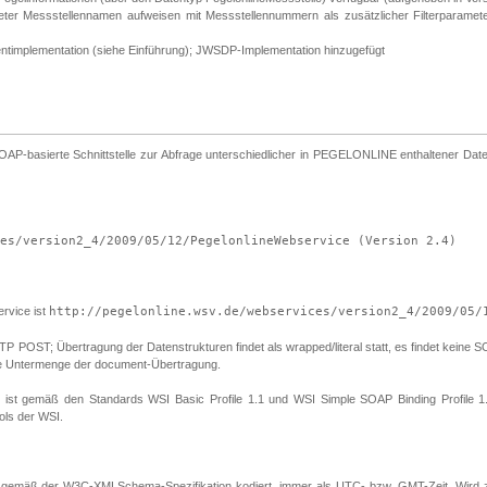
meter Messstellennamen aufweisen mit Messstellennummern als zusätzlicher Filterparam
entimplementation (siehe Einführung); JWSDP-Implementation hinzugefügt
asierte Schnittstelle zur Abfrage unterschiedlicher in PEGELONLINE enthaltener Daten,
es/version2_4/2009/05/12/PegelonlineWebservice (Version 2.4)
vice ist
http://pegelonline.wsv.de/webservices/version2_4/2009/05/
ST; Übertragung der Datenstrukturen findet als wrapped/literal statt, es findet keine SOAP 
eine Untermenge der document-Übertragung.
en ist gemäß den Standards WSI Basic Profile 1.1 und WSI Simple SOAP Binding Profile 1.
ols der WSI.
gemäß der W3C-XMLSchema-Spezifikation kodiert, immer als UTC- bzw. GMT-Zeit. Wird z