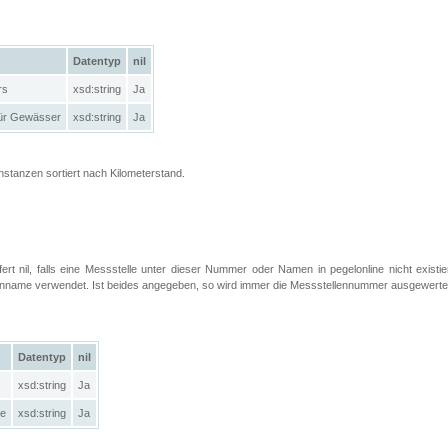
Datentyp
nil
rs
xsd:string
Ja
ür Gewässer
xsd:string
Ja
Instanzen sortiert nach Kilometerstand.
efert nil, falls eine Messstelle unter dieser Nummer oder Namen in pegelonline nicht exist
llenname verwendet. Ist beides angegeben, so wird immer die Messstellennummer ausgewerte
Datentyp
nil
xsd:string
Ja
le
xsd:string
Ja