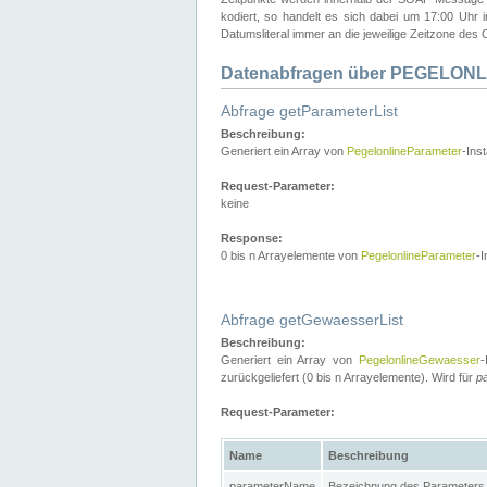
kodiert, so handelt es sich dabei um 17:00 Uhr
Datumsliteral immer an die jeweilige Zeitzone des C
Datenabfragen über PEGELONL
Abfrage getParameterList
Beschreibung:
Generiert ein Array von
PegelonlineParameter
-Ins
Request-Parameter:
keine
Response:
0 bis n Arrayelemente von
PegelonlineParameter
-I
Abfrage getGewaesserList
Beschreibung:
Generiert ein Array von
PegelonlineGewaesser
-
zurückgeliefert (0 bis n Arrayelemente). Wird für
p
Request-Parameter:
Name
Beschreibung
parameterName
Bezeichnung des Parameters