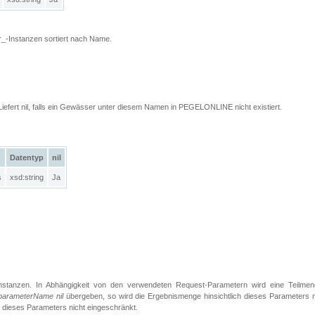
_-Instanzen sortiert nach Name.
Liefert nil, falls ein Gewässer unter diesem Namen in PEGELONLINE nicht existiert.
Datentyp
nil
s
xsd:string
Ja
Instanzen. In Abhängigkeit von den verwendeten Request-Parametern wird eine Teilmen
parameterName nil
übergeben, so wird die Ergebnismenge hinsichtlich dieses Parameters n
h dieses Parameters nicht eingeschränkt.