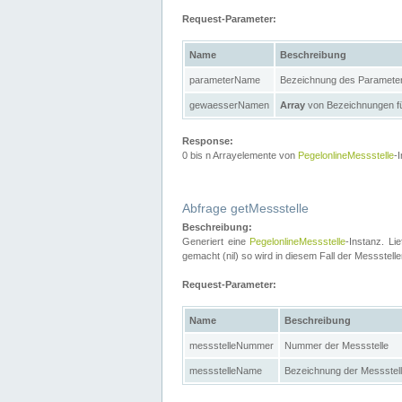
Request-Parameter:
Name
Beschreibung
parameterName
Bezeichnung des Paramete
gewaesserNamen
Array
von Bezeichnungen f
Response:
0 bis n Arrayelemente von
PegelonlineMessstelle
-
Abfrage getMessstelle
Beschreibung:
Generiert eine
PegelonlineMessstelle
-Instanz. Li
gemacht (nil) so wird in diesem Fall der Messste
Request-Parameter:
Name
Beschreibung
messstelleNummer
Nummer der Messstelle
messstelleName
Bezeichnung der Messstel