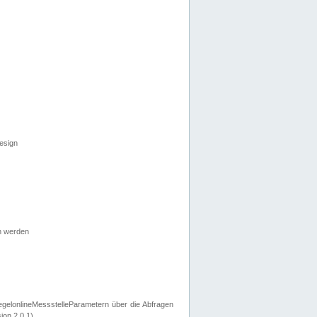
esign
n werden
egelonlineMessstelleParametern über die Abfragen
ion 2.0.1).