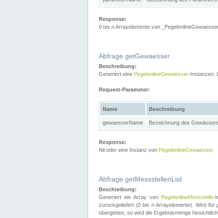
Response:
0 bis n Arrayelemente von _PegelonlineGewaesser
Abfrage getGewaesser
Beschreibung:
Generiert eine
PegelonlineGewaesser
-Instanzen. 
Request-Parameter:
Name
Beschreibung
gewaesserName
Bezeichnung des Gewässer
Response:
Nil oder eine Instanz von
PegelonlineGewaesser
.
Abfrage getMessstellenList
Beschreibung:
Generiert ein Array von
PegelonlineMessstelle
-
zurückgeliefert (0 bis n Arrayelemente). Wird für
übergeben, so wird die Ergebnismenge hinsichtlic