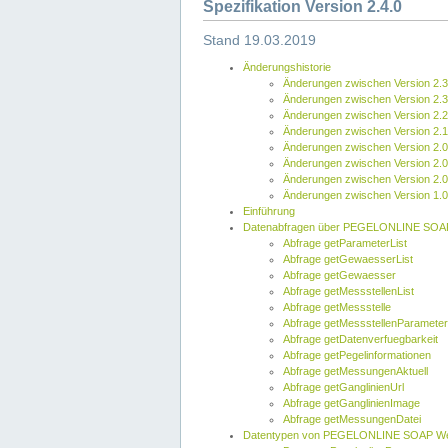
Spezifikation Version 2.4.0
Stand 19.03.2019
Änderungshistorie
Änderungen zwischen Version 2.3
Änderungen zwischen Version 2.3
Änderungen zwischen Version 2.2
Änderungen zwischen Version 2.1
Änderungen zwischen Version 2.0
Änderungen zwischen Version 2.0
Änderungen zwischen Version 2.0
Änderungen zwischen Version 1.0
Einführung
Datenabfragen über PEGELONLINE SOA
Abfrage getParameterList
Abfrage getGewaesserList
Abfrage getGewaesser
Abfrage getMessstellenList
Abfrage getMessstelle
Abfrage getMessstellenParameter
Abfrage getDatenverfuegbarkeit
Abfrage getPegelinformationen
Abfrage getMessungenAktuell
Abfrage getGanglinienUrl
Abfrage getGanglinienImage
Abfrage getMessungenDatei
Datentypen von PEGELONLINE SOAP We