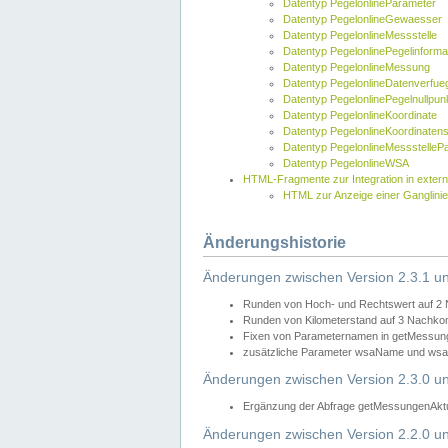
Datentyp PegelonlineParameter
Datentyp PegelonlineGewaesser
Datentyp PegelonlineMessstelle
Datentyp PegelonlinePegelinforma
Datentyp PegelonlineMessung
Datentyp PegelonlineDatenverfueg
Datentyp PegelonlinePegelnullpun
Datentyp PegelonlineKoordinate
Datentyp PegelonlineKoordinaten
Datentyp PegelonlineMessstelleP
Datentyp PegelonlineWSA
HTML-Fragmente zur Integration in exter
HTML zur Anzeige einer Ganglinie
Änderungshistorie
Änderungen zwischen Version 2.3.1 un
Runden von Hoch- und Rechtswert auf 2
Runden von Kilometerstand auf 3 Nachko
Fixen von Parameternamen in getMessunge
zusätzliche Parameter wsaName und wsaU
Änderungen zwischen Version 2.3.0 un
Ergänzung der Abfrage getMessungenAktue
Änderungen zwischen Version 2.2.0 un