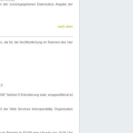
eter der zurückgegebenen Datensätze. Angabe der
nach oben
 die für die Veröffentlichung im Rahmen des hier
12
Sektion 5 Enkodierung statt. wrapped/literal ist
0 der Web Services Interoperability Organization
um Beispiel im SOAP eine Uhrzeit von 16:00 Uhr