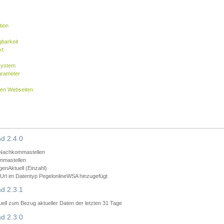
tion
barkeit
kt
system
arameter
nen Webseiten
d 2.4.0
 Nachkommastellen
mmastellen
nAktuell (Einzahl)
rl im Datentyp PegelonlineWSA hinzugefügt
d 2.3.1
ll zum Bezug aktueller Daten der letzten 31 Tage
d 2.3.0