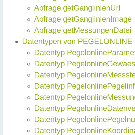
Abfrage getGanglinienUrl
Abfrage getGanglinienImage
Abfrage getMessungenDatei
Datentypen von PEGELONLINE
Datentyp PegelonlineParame
Datentyp PegelonlineGewaes
Datentyp PegelonlineMessste
Datentyp PegelonlinePegelin
Datentyp PegelonlineMessun
Datentyp PegelonlineDatenve
Datentyp PegelonlinePegelnu
Datentyp PegelonlineKoordin