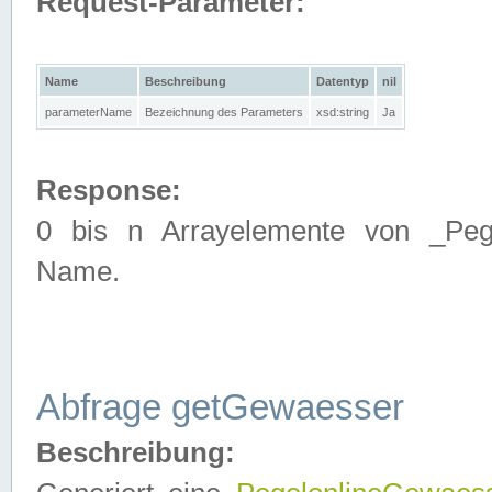
Request-Parameter:
Name
Beschreibung
Datentyp
nil
parameterName
Bezeichnung des Parameters
xsd:string
Ja
Response:
0 bis n Arrayelemente von _Pege
Name.
Abfrage getGewaesser
Beschreibung: