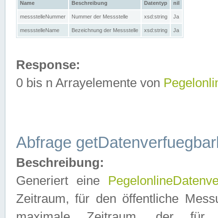
Name
Beschreibung
Datentyp
nil
messstelleNummer
Nummer der Messstelle
xsd:string
Ja
messstelleName
Bezeichnung der Messstelle
xsd:string
Ja
Response:
0 bis n Arrayelemente von
Pegelonl
Abfrage getDatenverfuegbar
Beschreibung:
Generiert eine
PegelonlineDatenve
Zeitraum, für den öffentliche Mess
maximale Zeitraum, der fü