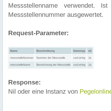
Messstellenname verwendet. Is
Messstellennummer ausgewertet.
Request-Parameter:
Name
Beschreibung
Datentyp
nil
messstelleNummer
Nummer der Messstelle
xsd:string
Ja
messstelleName
Bezeichnung der Messstelle
xsd:string
Ja
Response:
Nil oder eine Instanz von
Pegelonlin