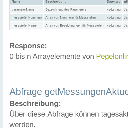
Name
Beschreibung
Datentyp
nil
parameterName
Bezeichnung des Parameters
xsd:string
Ja
messstellenNummern
Array von Nummern für Messstellen
xsd:string
Ja
messstellenNamen
Array von Bezeichnungen für Messstellen
xsd:string
Ja
Response:
0 bis n Arrayelemente von
Pegelonli
Abfrage getMessungenAktue
Beschreibung:
Über diese Abfrage können tagesakt
werden.