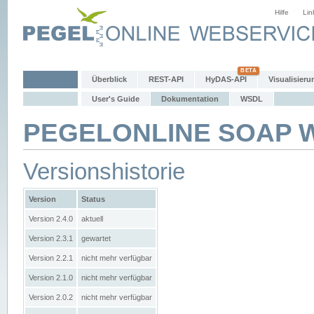
Hilfe
Lin
Überblick
REST-API
HyDAS-API
Visualisieru
User's Guide
Dokumentation
WSDL
PEGELONLINE SOAP We
Versionshistorie
Version
Status
Version 2.4.0
aktuell
Version 2.3.1
gewartet
Version 2.2.1
nicht mehr verfügbar
Version 2.1.0
nicht mehr verfügbar
Version 2.0.2
nicht mehr verfügbar