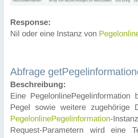
messstellenNamen
Array von Bezeichnungen für Messstellen
xsd:string
Ja
Response:
Nil oder eine Instanz von
Pegelonlin
Abfrage getPegelinformatio
Beschreibung:
Eine PegelonlinePegelinformation 
Pegel sowie weitere zugehörige D
PegelonlinePegelinformation
-Insta
Request-Parametern wird eine T