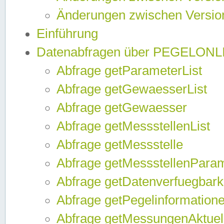
Änderungen zwischen Version
Einführung
Datenabfragen über PEGELONL
Abfrage getParameterList
Abfrage getGewaesserList
Abfrage getGewaesser
Abfrage getMessstellenList
Abfrage getMessstelle
Abfrage getMessstellenPara
Abfrage getDatenverfuegbark
Abfrage getPegelinformation
Abfrage getMessungenAktuel