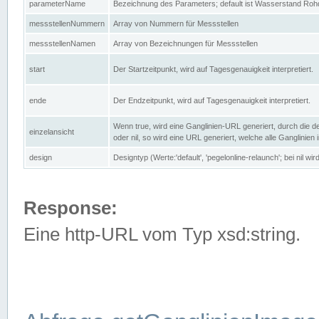
parameterName
Bezeichnung des Parameters; default ist Wasserstand Rohd
messstellenNummern
Array von Nummern für Messstellen
messstellenNamen
Array von Bezeichnungen für Messstellen
start
Der Startzeitpunkt, wird auf Tagesgenauigkeit interpretiert.
ende
Der Endzeitpunkt, wird auf Tagesgenauigkeit interpretiert.
Wenn true, wird eine Ganglinien-URL generiert, durch die d
einzelansicht
oder nil, so wird eine URL generiert, welche alle Ganglinien
design
Designtyp (Werte:'default', 'pegelonline-relaunch'; bei nil 
Response:
Eine http-URL vom Typ xsd:string.