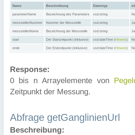
Name
Beschreibung
Datentyp
ni
parameterName
Bezeichnung des Parameters
xsd:string
Ne
messstellenNummer
Nummer der Messstelle
xsd:string
Ja
messstellenName
Bezeichnung der Messstelle
xsd:string
Ja
start
Der Startzeitpunkt (inklusive)
xsd:dateTime (
Hinweis
)
Ne
ende
Der Endzeitpunkt (inklusive)
xsd:dateTime (
Hinweis
)
Ne
Response:
0 bis n Arrayelemente von
Pegel
Zeitpunkt der Messung.
Abfrage getGanglinienUrl
Beschreibung: