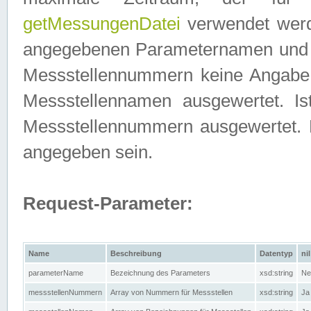
getMessungenDatei
verwendet werden
angegebenen Parameternamen und M
Messstellennummern keine Angabe g
Messstellennamen ausgewertet. I
Messstellennummern ausgewertet.
angegeben sein.
Request-Parameter:
Name
Beschreibung
Datentyp
nil
parameterName
Bezeichnung des Parameters
xsd:string
Ne
messstellenNummern
Array von Nummern für Messstellen
xsd:string
Ja