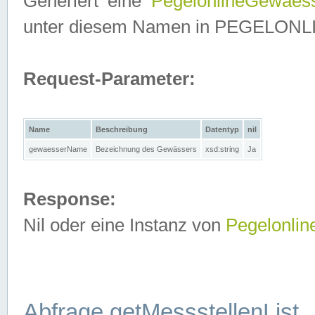
Generiert eine
PegelonlineGewaes
unter diesem Namen in PEGELONLINE
Request-Parameter:
Name
Beschreibung
Datentyp
nil
gewaesserName
Bezeichnung des Gewässers
xsd:string
Ja
Response:
Nil oder eine Instanz von
Pegelonli
Abfrage getMessstellenList