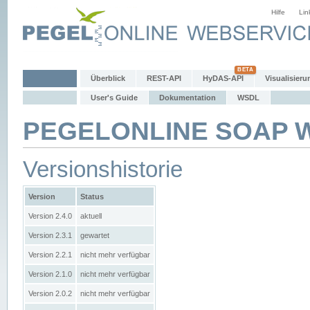
Hilfe
Lin
Überblick
REST-API
HyDAS-API
Visualisieru
User's Guide
Dokumentation
WSDL
PEGELONLINE SOAP We
Versionshistorie
Version
Status
Version 2.4.0
aktuell
Version 2.3.1
gewartet
Version 2.2.1
nicht mehr verfügbar
Version 2.1.0
nicht mehr verfügbar
Version 2.0.2
nicht mehr verfügbar