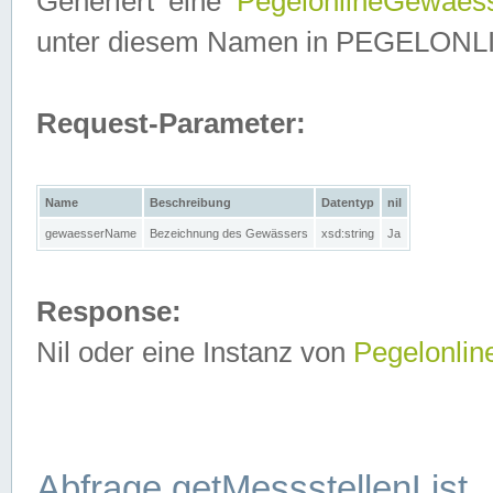
Generiert eine
PegelonlineGewaes
unter diesem Namen in PEGELONLINE
Request-Parameter:
Name
Beschreibung
Datentyp
nil
gewaesserName
Bezeichnung des Gewässers
xsd:string
Ja
Response:
Nil oder eine Instanz von
Pegelonli
Abfrage getMessstellenList