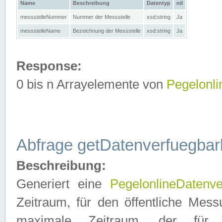
Name
Beschreibung
Datentyp
nil
messstelleNummer
Nummer der Messstelle
xsd:string
Ja
messstelleName
Bezeichnung der Messstelle
xsd:string
Ja
Response:
0 bis n Arrayelemente von
Pegelonl
Abfrage getDatenverfuegbar
Beschreibung:
Generiert eine
PegelonlineDatenve
Zeitraum, für den öffentliche Mess
maximale Zeitraum, der fü