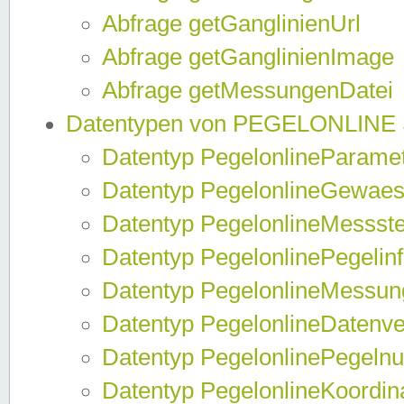
Abfrage getGanglinienUrl
Abfrage getGanglinienImage
Abfrage getMessungenDatei
Datentypen von PEGELONLINE
Datentyp PegelonlineParame
Datentyp PegelonlineGewaes
Datentyp PegelonlineMessste
Datentyp PegelonlinePegelin
Datentyp PegelonlineMessun
Datentyp PegelonlineDatenve
Datentyp PegelonlinePegelnu
Datentyp PegelonlineKoordin