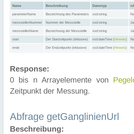
Name
Beschreibung
Datentyp
ni
parameterName
Bezeichnung des Parameters
xsd:string
Ne
messstellenNummer
Nummer der Messstelle
xsd:string
Ja
messstellenName
Bezeichnung der Messstelle
xsd:string
Ja
start
Der Startzeitpunkt (inklusive)
xsd:dateTime (
Hinweis
)
Ne
ende
Der Endzeitpunkt (inklusive)
xsd:dateTime (
Hinweis
)
Ne
Response:
0 bis n Arrayelemente von
Pegel
Zeitpunkt der Messung.
Abfrage getGanglinienUrl
Beschreibung: