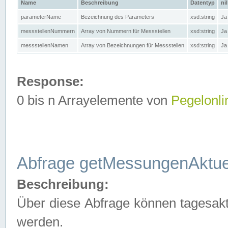
Name
Beschreibung
Datentyp
nil
parameterName
Bezeichnung des Parameters
xsd:string
Ja
messstellenNummern
Array von Nummern für Messstellen
xsd:string
Ja
messstellenNamen
Array von Bezeichnungen für Messstellen
xsd:string
Ja
Response:
0 bis n Arrayelemente von
Pegelonli
Abfrage getMessungenAktue
Beschreibung:
Über diese Abfrage können tagesakt
werden.