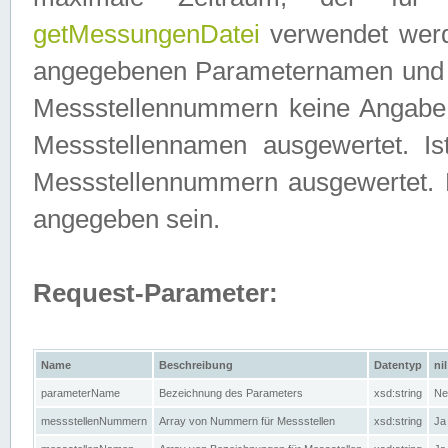
getMessungenDatei
verwendet werden
angegebenen Parameternamen und M
Messstellennummern keine Angabe g
Messstellennamen ausgewertet. I
Messstellennummern ausgewertet.
angegeben sein.
Request-Parameter:
Name
Beschreibung
Datentyp
nil
parameterName
Bezeichnung des Parameters
xsd:string
Ne
messstellenNummern
Array von Nummern für Messstellen
xsd:string
Ja