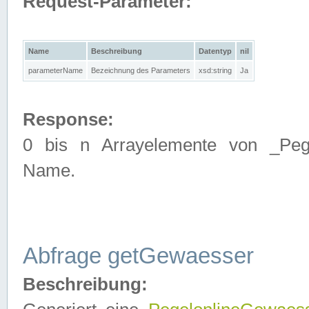
Request-Parameter:
Name
Beschreibung
Datentyp
nil
parameterName
Bezeichnung des Parameters
xsd:string
Ja
Response:
0 bis n Arrayelemente von _Pege
Name.
Abfrage getGewaesser
Beschreibung: