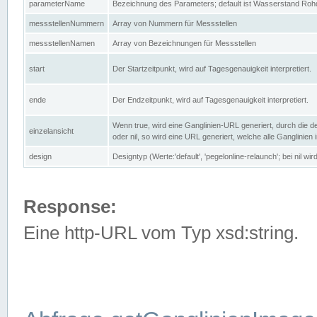
parameterName
Bezeichnung des Parameters; default ist Wasserstand Rohd
messstellenNummern
Array von Nummern für Messstellen
messstellenNamen
Array von Bezeichnungen für Messstellen
start
Der Startzeitpunkt, wird auf Tagesgenauigkeit interpretiert.
ende
Der Endzeitpunkt, wird auf Tagesgenauigkeit interpretiert.
Wenn true, wird eine Ganglinien-URL generiert, durch die d
einzelansicht
oder nil, so wird eine URL generiert, welche alle Ganglinien
design
Designtyp (Werte:'default', 'pegelonline-relaunch'; bei nil 
Response:
Eine http-URL vom Typ xsd:string.