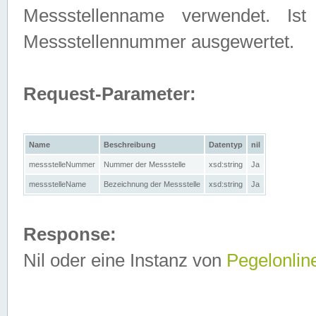
Messstellenname verwendet. Is
Messstellennummer ausgewertet.
Request-Parameter:
Name
Beschreibung
Datentyp
nil
messstelleNummer
Nummer der Messstelle
xsd:string
Ja
messstelleName
Bezeichnung der Messstelle
xsd:string
Ja
Response:
Nil oder eine Instanz von
Pegelonlin