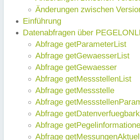
Änderungen zwischen Version
Einführung
Datenabfragen über PEGELONL
Abfrage getParameterList
Abfrage getGewaesserList
Abfrage getGewaesser
Abfrage getMessstellenList
Abfrage getMessstelle
Abfrage getMessstellenPara
Abfrage getDatenverfuegbark
Abfrage getPegelinformation
Abfrage getMessungenAktuel