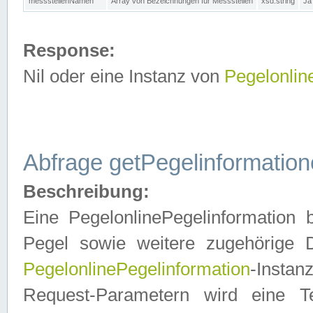
messstellenNamen
Array von Bezeichnungen für Messstellen
xsd:string
Ja
Response:
Nil oder eine Instanz von
Pegelonlin
Abfrage getPegelinformatio
Beschreibung:
Eine PegelonlinePegelinformation 
Pegel sowie weitere zugehörige D
PegelonlinePegelinformation
-Insta
Request-Parametern wird eine T