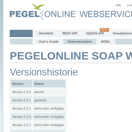
Hilfe
Lin
Überblick
REST-API
HyDAS-API
Visualisieru
User's Guide
Dokumentation
WSDL
PEGELONLINE SOAP We
Versionshistorie
Version
Status
Version 2.4.0
aktuell
Version 2.3.1
gewartet
Version 2.2.1
nicht mehr verfügbar
Version 2.1.0
nicht mehr verfügbar
Version 2.0.2
nicht mehr verfügbar