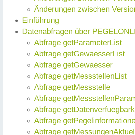
Änderungen zwischen Version
Einführung
Datenabfragen über PEGELONL
Abfrage getParameterList
Abfrage getGewaesserList
Abfrage getGewaesser
Abfrage getMessstellenList
Abfrage getMessstelle
Abfrage getMessstellenPara
Abfrage getDatenverfuegbark
Abfrage getPegelinformation
Abfrage getMessungenAktuel