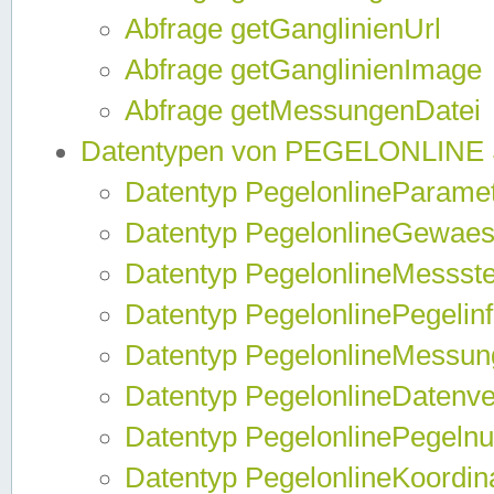
Abfrage getGanglinienUrl
Abfrage getGanglinienImage
Abfrage getMessungenDatei
Datentypen von PEGELONLINE
Datentyp PegelonlineParame
Datentyp PegelonlineGewaes
Datentyp PegelonlineMessste
Datentyp PegelonlinePegelin
Datentyp PegelonlineMessun
Datentyp PegelonlineDatenve
Datentyp PegelonlinePegelnu
Datentyp PegelonlineKoordin