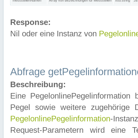
messstellenNamen
Array von Bezeichnungen für Messstellen
xsd:string
Ja
Response:
Nil oder eine Instanz von
Pegelonlin
Abfrage getPegelinformatio
Beschreibung:
Eine PegelonlinePegelinformation 
Pegel sowie weitere zugehörige D
PegelonlinePegelinformation
-Insta
Request-Parametern wird eine T