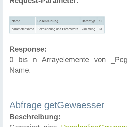
Request-Parameter:
Name
Beschreibung
Datentyp
nil
parameterName
Bezeichnung des Parameters
xsd:string
Ja
Response:
0 bis n Arrayelemente von _Pege
Name.
Abfrage getGewaesser
Beschreibung: