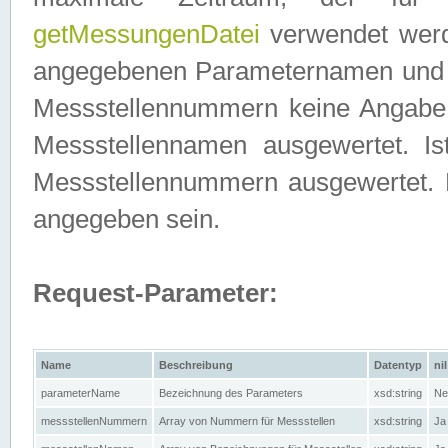
getMessungenDatei
verwendet werden
angegebenen Parameternamen und M
Messstellennummern keine Angabe g
Messstellennamen ausgewertet. I
Messstellennummern ausgewertet.
angegeben sein.
Request-Parameter:
Name
Beschreibung
Datentyp
nil
parameterName
Bezeichnung des Parameters
xsd:string
Ne
messstellenNummern
Array von Nummern für Messstellen
xsd:string
Ja