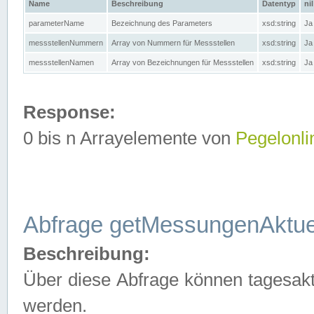
Name
Beschreibung
Datentyp
nil
parameterName
Bezeichnung des Parameters
xsd:string
Ja
messstellenNummern
Array von Nummern für Messstellen
xsd:string
Ja
messstellenNamen
Array von Bezeichnungen für Messstellen
xsd:string
Ja
Response:
0 bis n Arrayelemente von
Pegelonli
Abfrage getMessungenAktue
Beschreibung:
Über diese Abfrage können tagesakt
werden.