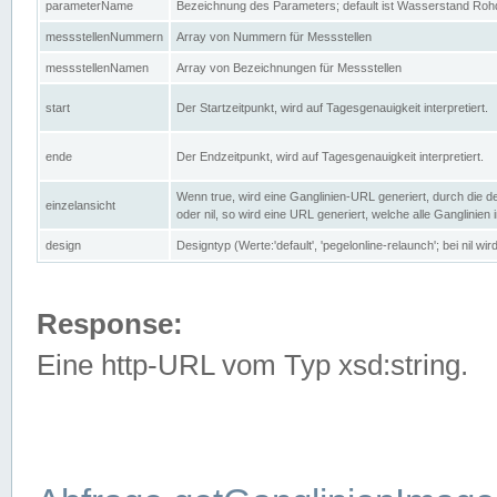
parameterName
Bezeichnung des Parameters; default ist Wasserstand Rohd
messstellenNummern
Array von Nummern für Messstellen
messstellenNamen
Array von Bezeichnungen für Messstellen
start
Der Startzeitpunkt, wird auf Tagesgenauigkeit interpretiert.
ende
Der Endzeitpunkt, wird auf Tagesgenauigkeit interpretiert.
Wenn true, wird eine Ganglinien-URL generiert, durch die d
einzelansicht
oder nil, so wird eine URL generiert, welche alle Ganglinien
design
Designtyp (Werte:'default', 'pegelonline-relaunch'; bei nil 
Response:
Eine http-URL vom Typ xsd:string.