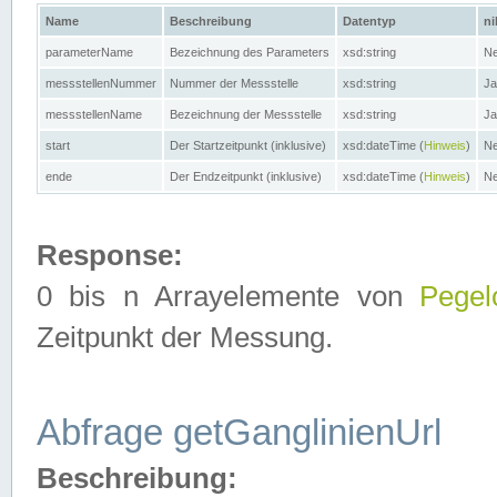
Name
Beschreibung
Datentyp
ni
parameterName
Bezeichnung des Parameters
xsd:string
Ne
messstellenNummer
Nummer der Messstelle
xsd:string
Ja
messstellenName
Bezeichnung der Messstelle
xsd:string
Ja
start
Der Startzeitpunkt (inklusive)
xsd:dateTime (
Hinweis
)
Ne
ende
Der Endzeitpunkt (inklusive)
xsd:dateTime (
Hinweis
)
Ne
Response:
0 bis n Arrayelemente von
Pegel
Zeitpunkt der Messung.
Abfrage getGanglinienUrl
Beschreibung: