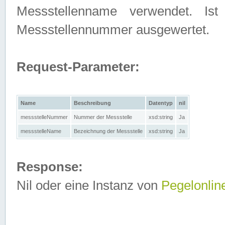
Messstellenname verwendet. Is
Messstellennummer ausgewertet.
Request-Parameter:
Name
Beschreibung
Datentyp
nil
messstelleNummer
Nummer der Messstelle
xsd:string
Ja
messstelleName
Bezeichnung der Messstelle
xsd:string
Ja
Response:
Nil oder eine Instanz von
Pegelonlin