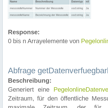
Name
Beschreibung
Datentyp
nil
messstelleNummer
Nummer der Messstelle
xsd:string
Ja
messstelleName
Bezeichnung der Messstelle
xsd:string
Ja
Response:
0 bis n Arrayelemente von
Pegelonl
Abfrage getDatenverfuegbar
Beschreibung:
Generiert eine
PegelonlineDatenve
Zeitraum, für den öffentliche Mess
maximale Zeitraum, der fü