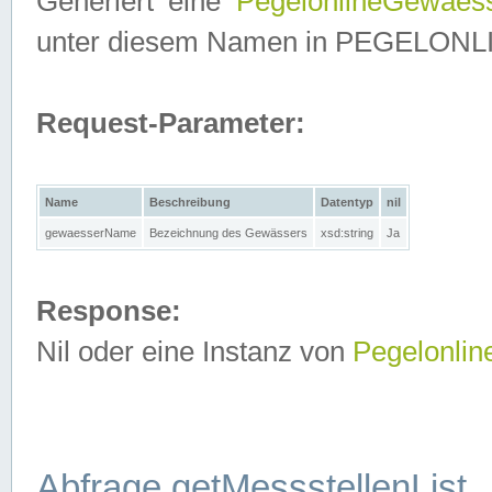
Generiert eine
PegelonlineGewaes
unter diesem Namen in PEGELONLINE
Request-Parameter:
Name
Beschreibung
Datentyp
nil
gewaesserName
Bezeichnung des Gewässers
xsd:string
Ja
Response:
Nil oder eine Instanz von
Pegelonli
Abfrage getMessstellenList