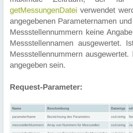
getMessungenDatei
verwendet werden
angegebenen Parameternamen und M
Messstellennummern keine Angabe g
Messstellennamen ausgewertet. I
Messstellennummern ausgewertet.
angegeben sein.
Request-Parameter:
Name
Beschreibung
Datentyp
nil
parameterName
Bezeichnung des Parameters
xsd:string
Ne
messstellenNummern
Array von Nummern für Messstellen
xsd:string
Ja