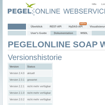
Hilfe
Lin
Überblick
REST-API
HyDAS-API
Visualisieru
User's Guide
Dokumentation
WSDL
PEGELONLINE SOAP We
Versionshistorie
Version
Status
Version 2.4.0
aktuell
Version 2.3.1
gewartet
Version 2.2.1
nicht mehr verfügbar
Version 2.1.0
nicht mehr verfügbar
Version 2.0.2
nicht mehr verfügbar