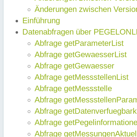
Änderungen zwischen Version
Einführung
Datenabfragen über PEGELONL
Abfrage getParameterList
Abfrage getGewaesserList
Abfrage getGewaesser
Abfrage getMessstellenList
Abfrage getMessstelle
Abfrage getMessstellenPara
Abfrage getDatenverfuegbark
Abfrage getPegelinformation
Abfrage getMessungenAktuel