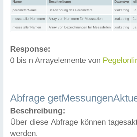
Name
Beschreibung
Datentyp
nil
parameterName
Bezeichnung des Parameters
xsd:string
Ja
messstellenNummern
Array von Nummern für Messstellen
xsd:string
Ja
messstellenNamen
Array von Bezeichnungen für Messstellen
xsd:string
Ja
Response:
0 bis n Arrayelemente von
Pegelonli
Abfrage getMessungenAktue
Beschreibung:
Über diese Abfrage können tagesakt
werden.