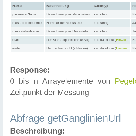
Name
Beschreibung
Datentyp
ni
parameterName
Bezeichnung des Parameters
xsd:string
Ne
messstellenNummer
Nummer der Messstelle
xsd:string
Ja
messstellenName
Bezeichnung der Messstelle
xsd:string
Ja
start
Der Startzeitpunkt (inklusive)
xsd:dateTime (
Hinweis
)
Ne
ende
Der Endzeitpunkt (inklusive)
xsd:dateTime (
Hinweis
)
Ne
Response:
0 bis n Arrayelemente von
Pegel
Zeitpunkt der Messung.
Abfrage getGanglinienUrl
Beschreibung: