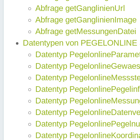
Abfrage getGanglinienUrl
Abfrage getGanglinienImage
Abfrage getMessungenDatei
Datentypen von PEGELONLINE
Datentyp PegelonlineParame
Datentyp PegelonlineGewaes
Datentyp PegelonlineMessste
Datentyp PegelonlinePegelin
Datentyp PegelonlineMessun
Datentyp PegelonlineDatenve
Datentyp PegelonlinePegelnu
Datentyp PegelonlineKoordin