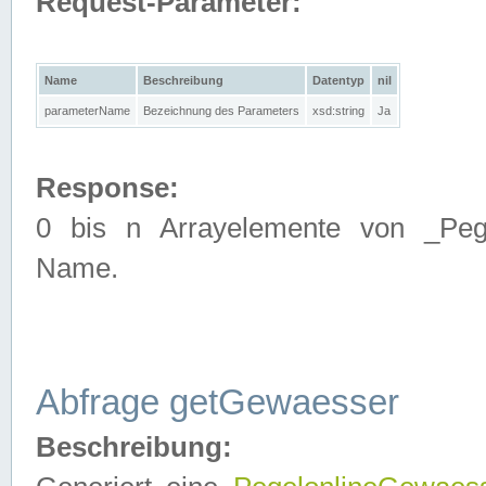
Request-Parameter:
Name
Beschreibung
Datentyp
nil
parameterName
Bezeichnung des Parameters
xsd:string
Ja
Response:
0 bis n Arrayelemente von _Pege
Name.
Abfrage getGewaesser
Beschreibung: