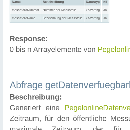
Name
Beschreibung
Datentyp
nil
messstelleNummer
Nummer der Messstelle
xsd:string
Ja
messstelleName
Bezeichnung der Messstelle
xsd:string
Ja
Response:
0 bis n Arrayelemente von
Pegelonl
Abfrage getDatenverfuegbar
Beschreibung:
Generiert eine
PegelonlineDatenve
Zeitraum, für den öffentliche Mess
maximale Zeitraum, der fü