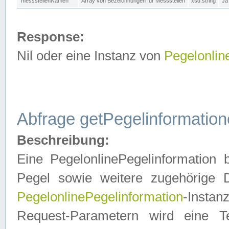
messstellenNamen
Array von Bezeichnungen für Messstellen
xsd:string
Ja
Response:
Nil oder eine Instanz von
Pegelonlin
Abfrage getPegelinformatio
Beschreibung:
Eine PegelonlinePegelinformation 
Pegel sowie weitere zugehörige D
PegelonlinePegelinformation
-Insta
Request-Parametern wird eine T