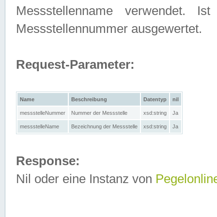
Messstellenname verwendet. Is
Messstellennummer ausgewertet.
Request-Parameter:
Name
Beschreibung
Datentyp
nil
messstelleNummer
Nummer der Messstelle
xsd:string
Ja
messstelleName
Bezeichnung der Messstelle
xsd:string
Ja
Response:
Nil oder eine Instanz von
Pegelonlin