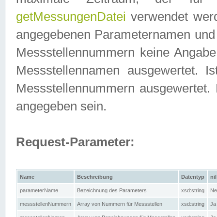
getMessungenDatei
verwendet werden
angegebenen Parameternamen und M
Messstellennummern keine Angabe g
Messstellennamen ausgewertet. I
Messstellennummern ausgewertet.
angegeben sein.
Request-Parameter:
Name
Beschreibung
Datentyp
nil
parameterName
Bezeichnung des Parameters
xsd:string
Ne
messstellenNummern
Array von Nummern für Messstellen
xsd:string
Ja