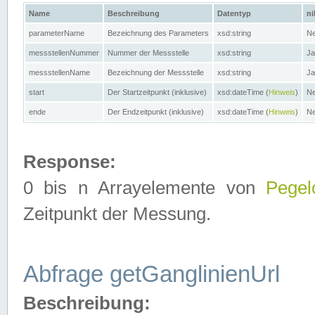
Name
Beschreibung
Datentyp
ni
parameterName
Bezeichnung des Parameters
xsd:string
Ne
messstellenNummer
Nummer der Messstelle
xsd:string
Ja
messstellenName
Bezeichnung der Messstelle
xsd:string
Ja
start
Der Startzeitpunkt (inklusive)
xsd:dateTime (
Hinweis
)
Ne
ende
Der Endzeitpunkt (inklusive)
xsd:dateTime (
Hinweis
)
Ne
Response:
0 bis n Arrayelemente von
Pegel
Zeitpunkt der Messung.
Abfrage getGanglinienUrl
Beschreibung: