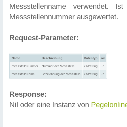
Messstellenname verwendet. Is
Messstellennummer ausgewertet.
Request-Parameter:
Name
Beschreibung
Datentyp
nil
messstelleNummer
Nummer der Messstelle
xsd:string
Ja
messstelleName
Bezeichnung der Messstelle
xsd:string
Ja
Response:
Nil oder eine Instanz von
Pegelonlin