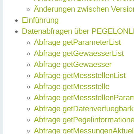
Änderungen zwischen Version
Einführung
Datenabfragen über PEGELONL
Abfrage getParameterList
Abfrage getGewaesserList
Abfrage getGewaesser
Abfrage getMessstellenList
Abfrage getMessstelle
Abfrage getMessstellenPara
Abfrage getDatenverfuegbark
Abfrage getPegelinformation
Abfrage getMessungenAktuel