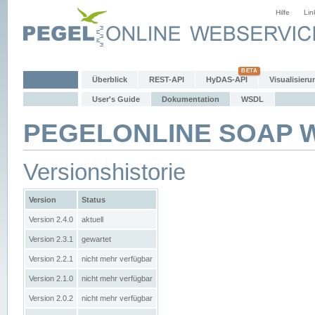
Hilfe
Lin
Überblick
REST-API
HyDAS-API
Visualisieru
User's Guide
Dokumentation
WSDL
PEGELONLINE SOAP We
Versionshistorie
Version
Status
Version 2.4.0
aktuell
Version 2.3.1
gewartet
Version 2.2.1
nicht mehr verfügbar
Version 2.1.0
nicht mehr verfügbar
Version 2.0.2
nicht mehr verfügbar