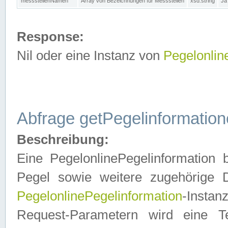
messstellenNamen
Array von Bezeichnungen für Messstellen
xsd:string
Ja
Response:
Nil oder eine Instanz von
Pegelonlin
Abfrage getPegelinformatio
Beschreibung:
Eine PegelonlinePegelinformation 
Pegel sowie weitere zugehörige D
PegelonlinePegelinformation
-Insta
Request-Parametern wird eine T