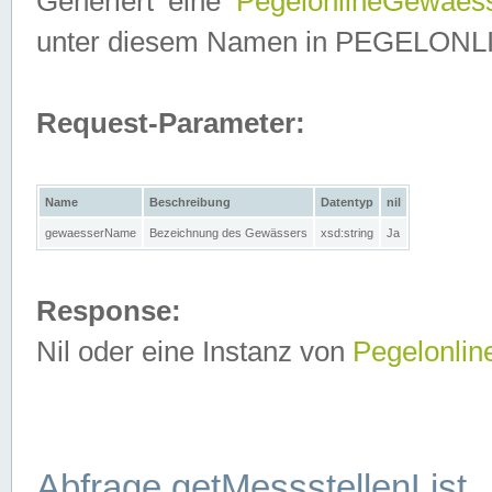
Generiert eine
PegelonlineGewaes
unter diesem Namen in PEGELONLINE
Request-Parameter:
Name
Beschreibung
Datentyp
nil
gewaesserName
Bezeichnung des Gewässers
xsd:string
Ja
Response:
Nil oder eine Instanz von
Pegelonli
Abfrage getMessstellenList