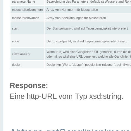
parameterName
Bezeichnung des Parameters; default ist Wasserstand Rohd
messstellenNummern
Array von Nummern für Messstellen
messstellenNamen
Array von Bezeichnungen für Messstellen
start
Der Startzeitpunkt, wird auf Tagesgenauigkeit interpretiert.
ende
Der Endzeitpunkt, wird auf Tagesgenauigkeit interpretiert.
Wenn true, wird eine Ganglinien-URL generiert, durch die d
einzelansicht
oder nil, so wird eine URL generiert, welche alle Ganglinien
design
Designtyp (Werte:'default', 'pegelonline-relaunch'; bei nil 
Response:
Eine http-URL vom Typ xsd:string.