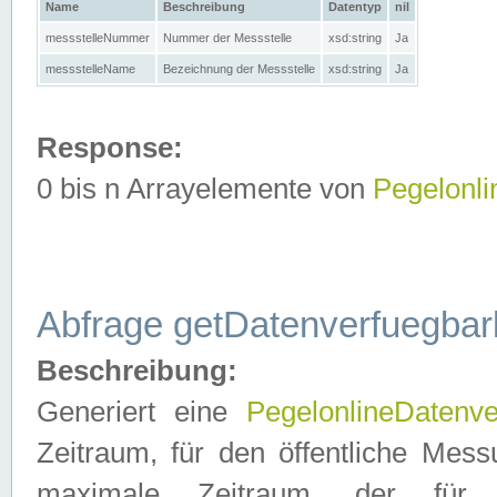
Name
Beschreibung
Datentyp
nil
messstelleNummer
Nummer der Messstelle
xsd:string
Ja
messstelleName
Bezeichnung der Messstelle
xsd:string
Ja
Response:
0 bis n Arrayelemente von
Pegelonl
Abfrage getDatenverfuegbar
Beschreibung:
Generiert eine
PegelonlineDatenve
Zeitraum, für den öffentliche Mess
maximale Zeitraum, der fü