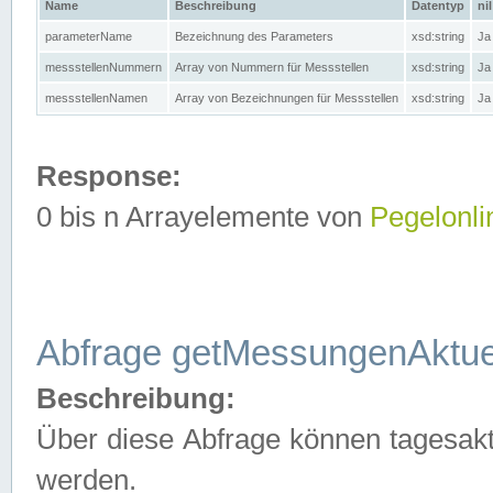
Name
Beschreibung
Datentyp
nil
parameterName
Bezeichnung des Parameters
xsd:string
Ja
messstellenNummern
Array von Nummern für Messstellen
xsd:string
Ja
messstellenNamen
Array von Bezeichnungen für Messstellen
xsd:string
Ja
Response:
0 bis n Arrayelemente von
Pegelonli
Abfrage getMessungenAktue
Beschreibung:
Über diese Abfrage können tagesakt
werden.