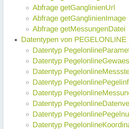
Abfrage getGanglinienUrl
Abfrage getGanglinienImage
Abfrage getMessungenDatei
Datentypen von PEGELONLINE
Datentyp PegelonlineParame
Datentyp PegelonlineGewaes
Datentyp PegelonlineMessste
Datentyp PegelonlinePegelin
Datentyp PegelonlineMessun
Datentyp PegelonlineDatenve
Datentyp PegelonlinePegelnu
Datentyp PegelonlineKoordin