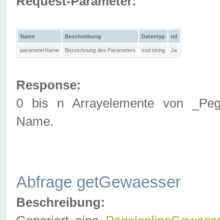
Request-Parameter:
Name
Beschreibung
Datentyp
nil
parameterName
Bezeichnung des Parameters
xsd:string
Ja
Response:
0 bis n Arrayelemente von _Pege
Name.
Abfrage getGewaesser
Beschreibung: