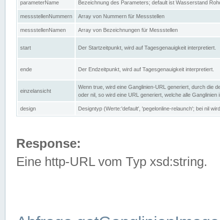
parameterName
Bezeichnung des Parameters; default ist Wasserstand Rohd
messstellenNummern
Array von Nummern für Messstellen
messstellenNamen
Array von Bezeichnungen für Messstellen
start
Der Startzeitpunkt, wird auf Tagesgenauigkeit interpretiert.
ende
Der Endzeitpunkt, wird auf Tagesgenauigkeit interpretiert.
Wenn true, wird eine Ganglinien-URL generiert, durch die d
einzelansicht
oder nil, so wird eine URL generiert, welche alle Ganglinien
design
Designtyp (Werte:'default', 'pegelonline-relaunch'; bei nil 
Response:
Eine http-URL vom Typ xsd:string.