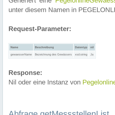
Generiert eine
PegelonlineGewaes
unter diesem Namen in PEGELONLINE
Request-Parameter:
Name
Beschreibung
Datentyp
nil
gewaesserName
Bezeichnung des Gewässers
xsd:string
Ja
Response:
Nil oder eine Instanz von
Pegelonli
Abfrage getMessstellenList