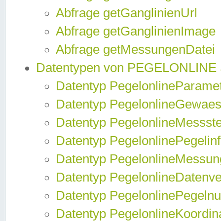
Abfrage getGanglinienUrl
Abfrage getGanglinienImage
Abfrage getMessungenDatei
Datentypen von PEGELONLINE
Datentyp PegelonlineParame
Datentyp PegelonlineGewaes
Datentyp PegelonlineMessste
Datentyp PegelonlinePegelin
Datentyp PegelonlineMessun
Datentyp PegelonlineDatenve
Datentyp PegelonlinePegelnu
Datentyp PegelonlineKoordin