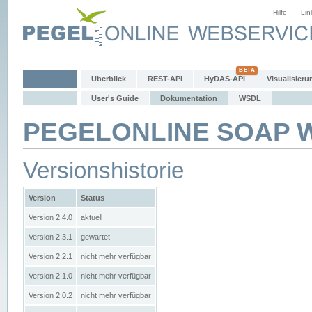
Hilfe
Lin
Überblick
REST-API
HyDAS-API
Visualisieru
User's Guide
Dokumentation
WSDL
PEGELONLINE SOAP We
Versionshistorie
Version
Status
Version 2.4.0
aktuell
Version 2.3.1
gewartet
Version 2.2.1
nicht mehr verfügbar
Version 2.1.0
nicht mehr verfügbar
Version 2.0.2
nicht mehr verfügbar