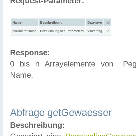
Request-Parameter:
Name
Beschreibung
Datentyp
nil
parameterName
Bezeichnung des Parameters
xsd:string
Ja
Response:
0 bis n Arrayelemente von _Pege
Name.
Abfrage getGewaesser
Beschreibung: