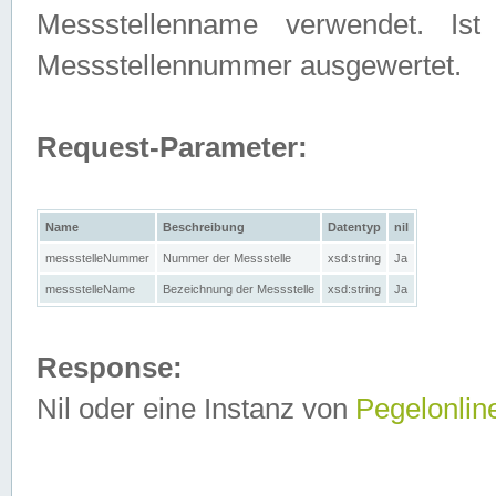
Messstellenname verwendet. Is
Messstellennummer ausgewertet.
Request-Parameter:
Name
Beschreibung
Datentyp
nil
messstelleNummer
Nummer der Messstelle
xsd:string
Ja
messstelleName
Bezeichnung der Messstelle
xsd:string
Ja
Response:
Nil oder eine Instanz von
Pegelonlin