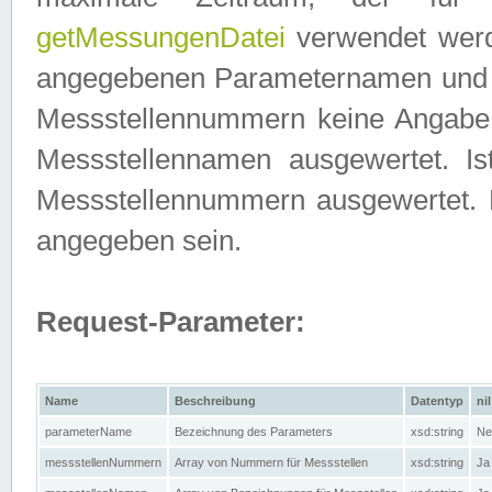
getMessungenDatei
verwendet werden
angegebenen Parameternamen und M
Messstellennummern keine Angabe g
Messstellennamen ausgewertet. I
Messstellennummern ausgewertet.
angegeben sein.
Request-Parameter:
Name
Beschreibung
Datentyp
nil
parameterName
Bezeichnung des Parameters
xsd:string
Ne
messstellenNummern
Array von Nummern für Messstellen
xsd:string
Ja