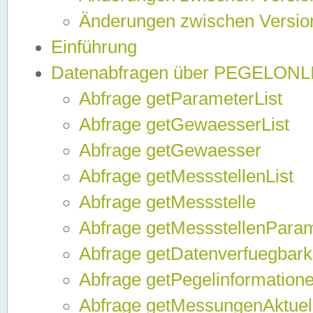
Änderungen zwischen Version
Einführung
Datenabfragen über PEGELONL
Abfrage getParameterList
Abfrage getGewaesserList
Abfrage getGewaesser
Abfrage getMessstellenList
Abfrage getMessstelle
Abfrage getMessstellenPara
Abfrage getDatenverfuegbark
Abfrage getPegelinformation
Abfrage getMessungenAktuel