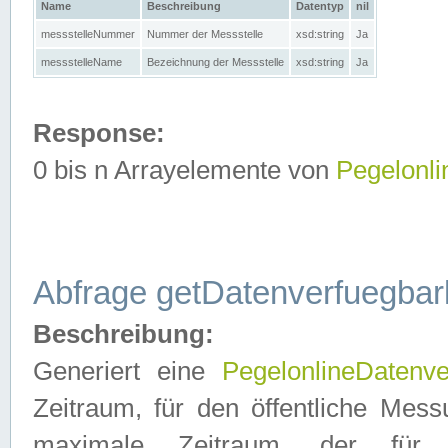
Name
Beschreibung
Datentyp
nil
messstelleNummer
Nummer der Messstelle
xsd:string
Ja
messstelleName
Bezeichnung der Messstelle
xsd:string
Ja
Response:
0 bis n Arrayelemente von
Pegelonl
Abfrage getDatenverfuegbar
Beschreibung:
Generiert eine
PegelonlineDatenve
Zeitraum, für den öffentliche Mess
maximale Zeitraum, der fü