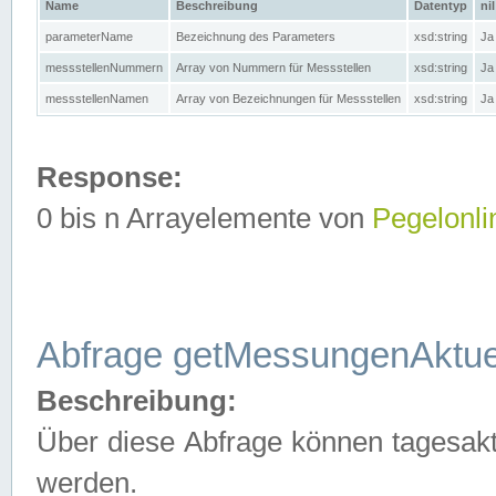
Name
Beschreibung
Datentyp
nil
parameterName
Bezeichnung des Parameters
xsd:string
Ja
messstellenNummern
Array von Nummern für Messstellen
xsd:string
Ja
messstellenNamen
Array von Bezeichnungen für Messstellen
xsd:string
Ja
Response:
0 bis n Arrayelemente von
Pegelonli
Abfrage getMessungenAktue
Beschreibung:
Über diese Abfrage können tagesakt
werden.