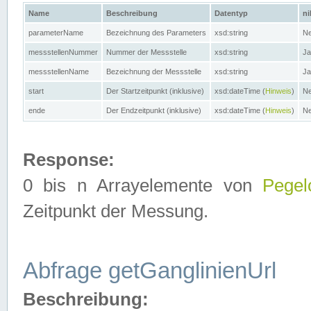
Name
Beschreibung
Datentyp
ni
parameterName
Bezeichnung des Parameters
xsd:string
Ne
messstellenNummer
Nummer der Messstelle
xsd:string
Ja
messstellenName
Bezeichnung der Messstelle
xsd:string
Ja
start
Der Startzeitpunkt (inklusive)
xsd:dateTime (
Hinweis
)
Ne
ende
Der Endzeitpunkt (inklusive)
xsd:dateTime (
Hinweis
)
Ne
Response:
0 bis n Arrayelemente von
Pegel
Zeitpunkt der Messung.
Abfrage getGanglinienUrl
Beschreibung: