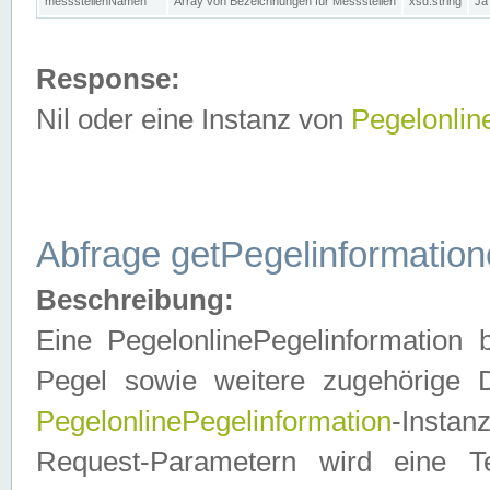
messstellenNamen
Array von Bezeichnungen für Messstellen
xsd:string
Ja
Response:
Nil oder eine Instanz von
Pegelonlin
Abfrage getPegelinformatio
Beschreibung:
Eine PegelonlinePegelinformation 
Pegel sowie weitere zugehörige D
PegelonlinePegelinformation
-Insta
Request-Parametern wird eine T