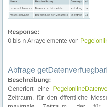
Name
Beschreibung
Datentyp
nil
messstelleNummer
Nummer der Messstelle
xsd:string
Ja
messstelleName
Bezeichnung der Messstelle
xsd:string
Ja
Response:
0 bis n Arrayelemente von
Pegelonl
Abfrage getDatenverfuegbar
Beschreibung:
Generiert eine
PegelonlineDatenve
Zeitraum, für den öffentliche Mess
maximale Zeitraum, der fü