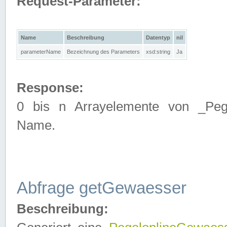
Request-Parameter:
Name
Beschreibung
Datentyp
nil
parameterName
Bezeichnung des Parameters
xsd:string
Ja
Response:
0 bis n Arrayelemente von _Pege
Name.
Abfrage getGewaesser
Beschreibung: