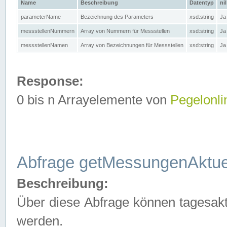
Name
Beschreibung
Datentyp
nil
parameterName
Bezeichnung des Parameters
xsd:string
Ja
messstellenNummern
Array von Nummern für Messstellen
xsd:string
Ja
messstellenNamen
Array von Bezeichnungen für Messstellen
xsd:string
Ja
Response:
0 bis n Arrayelemente von
Pegelonli
Abfrage getMessungenAktue
Beschreibung:
Über diese Abfrage können tagesakt
werden.