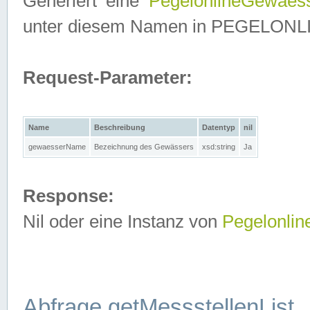
Generiert eine
PegelonlineGewaes
unter diesem Namen in PEGELONLINE
Request-Parameter:
Name
Beschreibung
Datentyp
nil
gewaesserName
Bezeichnung des Gewässers
xsd:string
Ja
Response:
Nil oder eine Instanz von
Pegelonli
Abfrage getMessstellenList