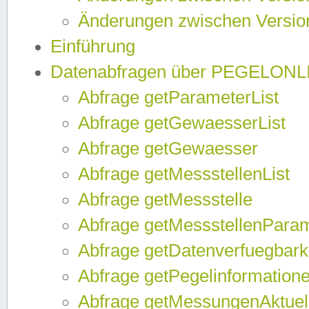
Änderungen zwischen Version
Einführung
Datenabfragen über PEGELONL
Abfrage getParameterList
Abfrage getGewaesserList
Abfrage getGewaesser
Abfrage getMessstellenList
Abfrage getMessstelle
Abfrage getMessstellenPara
Abfrage getDatenverfuegbark
Abfrage getPegelinformation
Abfrage getMessungenAktuel