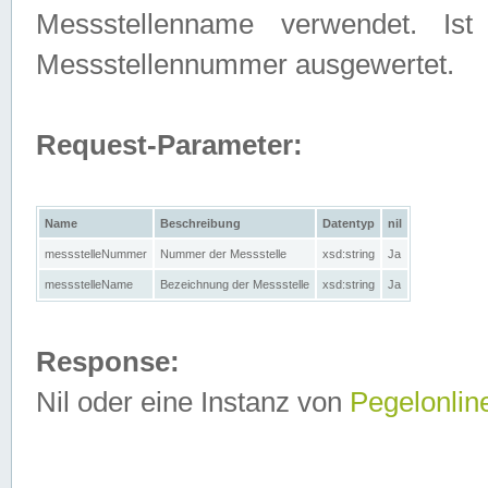
Messstellenname verwendet. Is
Messstellennummer ausgewertet.
Request-Parameter:
Name
Beschreibung
Datentyp
nil
messstelleNummer
Nummer der Messstelle
xsd:string
Ja
messstelleName
Bezeichnung der Messstelle
xsd:string
Ja
Response:
Nil oder eine Instanz von
Pegelonlin