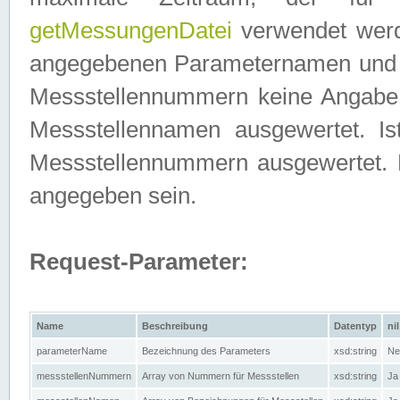
getMessungenDatei
verwendet werden
angegebenen Parameternamen und M
Messstellennummern keine Angabe g
Messstellennamen ausgewertet. I
Messstellennummern ausgewertet.
angegeben sein.
Request-Parameter:
Name
Beschreibung
Datentyp
nil
parameterName
Bezeichnung des Parameters
xsd:string
Ne
messstellenNummern
Array von Nummern für Messstellen
xsd:string
Ja