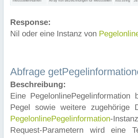
messstellenNamen
Array von Bezeichnungen für Messstellen
xsd:string
Ja
Response:
Nil oder eine Instanz von
Pegelonlin
Abfrage getPegelinformatio
Beschreibung:
Eine PegelonlinePegelinformation 
Pegel sowie weitere zugehörige D
PegelonlinePegelinformation
-Insta
Request-Parametern wird eine T