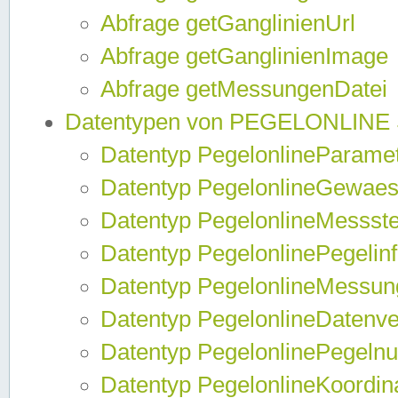
Abfrage getGanglinienUrl
Abfrage getGanglinienImage
Abfrage getMessungenDatei
Datentypen von PEGELONLINE
Datentyp PegelonlineParame
Datentyp PegelonlineGewaes
Datentyp PegelonlineMessste
Datentyp PegelonlinePegelin
Datentyp PegelonlineMessun
Datentyp PegelonlineDatenve
Datentyp PegelonlinePegelnu
Datentyp PegelonlineKoordin