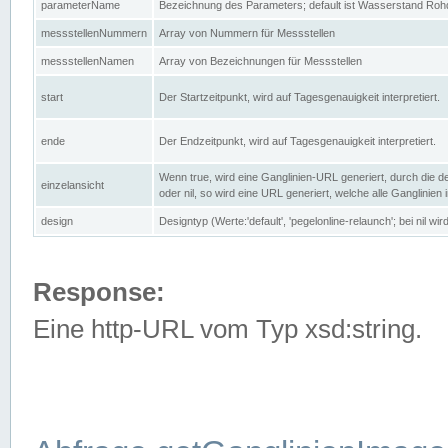
parameterName
Bezeichnung des Parameters; default ist Wasserstand Rohd
messstellenNummern
Array von Nummern für Messstellen
messstellenNamen
Array von Bezeichnungen für Messstellen
start
Der Startzeitpunkt, wird auf Tagesgenauigkeit interpretiert.
ende
Der Endzeitpunkt, wird auf Tagesgenauigkeit interpretiert.
Wenn true, wird eine Ganglinien-URL generiert, durch die d
einzelansicht
oder nil, so wird eine URL generiert, welche alle Ganglinien
design
Designtyp (Werte:'default', 'pegelonline-relaunch'; bei nil 
Response:
Eine http-URL vom Typ xsd:string.