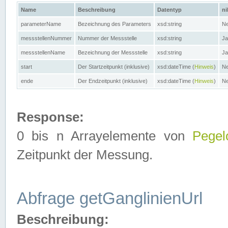
Name
Beschreibung
Datentyp
ni
parameterName
Bezeichnung des Parameters
xsd:string
Ne
messstellenNummer
Nummer der Messstelle
xsd:string
Ja
messstellenName
Bezeichnung der Messstelle
xsd:string
Ja
start
Der Startzeitpunkt (inklusive)
xsd:dateTime (
Hinweis
)
Ne
ende
Der Endzeitpunkt (inklusive)
xsd:dateTime (
Hinweis
)
Ne
Response:
0 bis n Arrayelemente von
Pegel
Zeitpunkt der Messung.
Abfrage getGanglinienUrl
Beschreibung: