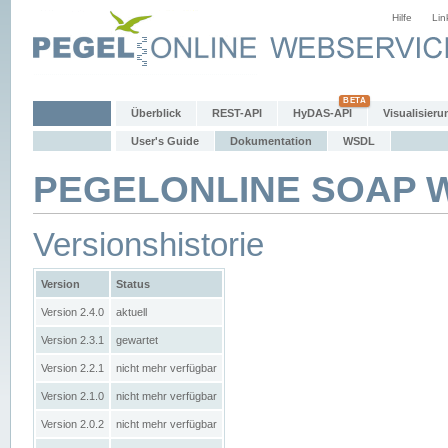
Hilfe
Lin
Überblick
REST-API
HyDAS-API
Visualisieru
User's Guide
Dokumentation
WSDL
PEGELONLINE SOAP We
Versionshistorie
Version
Status
Version 2.4.0
aktuell
Version 2.3.1
gewartet
Version 2.2.1
nicht mehr verfügbar
Version 2.1.0
nicht mehr verfügbar
Version 2.0.2
nicht mehr verfügbar