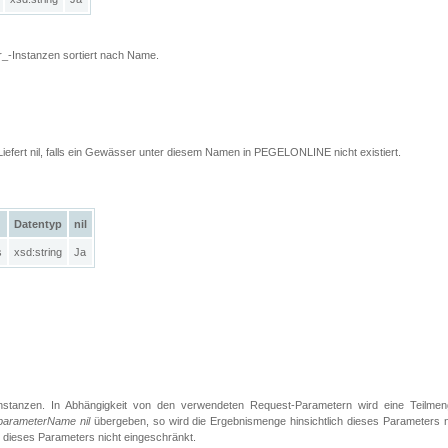
_-Instanzen sortiert nach Name.
Liefert nil, falls ein Gewässer unter diesem Namen in PEGELONLINE nicht existiert.
Datentyp
nil
s
xsd:string
Ja
Instanzen. In Abhängigkeit von den verwendeten Request-Parametern wird eine Teilmen
parameterName nil
übergeben, so wird die Ergebnismenge hinsichtlich dieses Parameters n
h dieses Parameters nicht eingeschränkt.