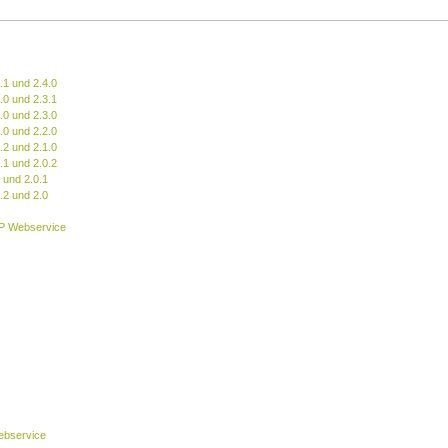
.1 und 2.4.0
.0 und 2.3.1
.0 und 2.3.0
.0 und 2.2.0
.2 und 2.1.0
.1 und 2.0.2
 und 2.0.1
.2 und 2.0
P Webservice
bservice