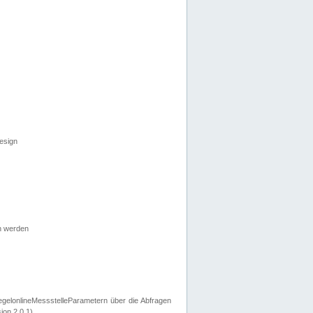
esign
n werden
egelonlineMessstelleParametern über die Abfragen
ion 2.0.1).