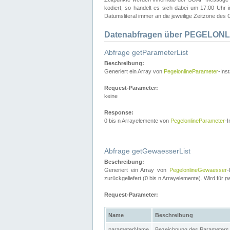
kodiert, so handelt es sich dabei um 17:00 Uhr
Datumsliteral immer an die jeweilige Zeitzone des C
Datenabfragen über PEGELONL
Abfrage getParameterList
Beschreibung:
Generiert ein Array von
PegelonlineParameter
-Ins
Request-Parameter:
keine
Response:
0 bis n Arrayelemente von
PegelonlineParameter
-I
Abfrage getGewaesserList
Beschreibung:
Generiert ein Array von
PegelonlineGewaesser
-
zurückgeliefert (0 bis n Arrayelemente). Wird für
p
Request-Parameter:
Name
Beschreibung
parameterName
Bezeichnung des Parameters