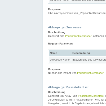
Response:
0 bis n Arrayelemente von _PegelonlineGewaesser
Abfrage getGewaesser
Beschreibung:
Generiert eine
PegelonlineGewaesser
-Instanzen. 
Request-Parameter:
Name
Beschreibung
gewaesserName
Bezeichnung des Gewässer
Response:
Nil oder eine Instanz von
PegelonlineGewaesser
.
Abfrage getMessstellenList
Beschreibung:
Generiert ein Array von
PegelonlineMessstelle
-
zurückgeliefert (0 bis n Arrayelemente). Wird für
übergeben, so wird die Ergebnismenge hinsichtlic