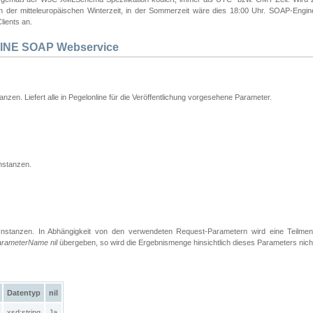
 in der mitteleuropäischen Winterzeit, in der Sommerzeit wäre dies 18:00 Uhr. SOAP-Eng
lients an.
INE SOAP Webservice
tanzen. Liefert alle in Pegelonline für die Veröffentlichung vorgesehene Parameter.
nstanzen.
Instanzen. In Abhängigkeit von den verwendeten Request-Parametern wird eine Teilme
arameterName nil
übergeben, so wird die Ergebnismenge hinsichtlich dieses Parameters nich
Datentyp
nil
xsd:string
Ja