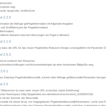
atensystem
ersatzlos weg
psoid, epsgCode, streifenZone
d 2.2.0
ormation der Abfrage getPegelinformation mit folgenden Angaben
nd Schifffahrtsamt der Pegelinformation)
information)
zeitlicher Abstand zwischen Messungen am Pegel in Minuten)
d 2.1.0
 dass die URL für das neuen Pegelonline-Relaunch-Design zurückgeliefert mit Parameter D
d 2.0.2
erList sortieren den Response
 Achsenbeschriftungen und Achseneinteilungen ab einer bestimmten Bildgröße weg.
2.0.1
aus Datentyp PegelonlineMessstelle, können über Abfrage getMessstellenParameter bezoge
d 2.0
bservice ist unter einer neuen URL erreichbar (siehe Einführung)
chen Namespace (http://pegelonline.wsv.de/webservices/version2_0/2006/07/26)
e mit der Nummer der Messstelle
stelle mit einem Array von freigegebenen PegelonlineMessstelleParametern; somit sind P
Pegelinformationen (über den Datentyp PegelonlineMessstelle) verfügbar (aufgehoben in Vers