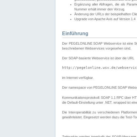
Ergänzung aller Abfragen, die als Para
Nummer erhält immer den Vorzug.
Änderung der URLs der beispielhaften Cli
Upgrade von Apache Axis auf Version 1.4
Einführung
Der PEGELONLINE SOAP Webservice ist eine SOAP-b
beschriebenen Webservices vorgesehen sind.
Der SOAP-basierte Webservice ist über die URL
http://pegelonline.wsv.de/webservic
im Internet verfügbar.
Der namespace von PEGELONLINE SOAP Webser
Kommunikationsprotokoll: SOAP 1.1 RPC über HTTP PO
die Default-Einstellung unter .NET. wrapped ist 
Die Interoperabilität zu verschiedenen Platform
gewährleistet. Eingesetzt werden dazu die Test-To
Zeitpunkte werden innerhalb der SOAP-Message 