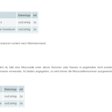
Datentyp
nil
rs
xsd:string
Ja
ür Gewässer
xsd:string
Ja
Instanzen sortiert nach Kilometerstand.
efert nil, falls eine Messstelle unter dieser Nummer oder Namen in pegelonline nicht exist
llenname verwendet. Ist beides angegeben, so wird immer die Messstellennummer ausgewerte
Datentyp
nil
xsd:string
Ja
le
xsd:string
Ja