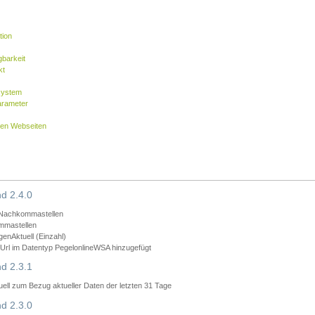
tion
barkeit
kt
system
arameter
nen Webseiten
d 2.4.0
 Nachkommastellen
mmastellen
nAktuell (Einzahl)
rl im Datentyp PegelonlineWSA hinzugefügt
d 2.3.1
ll zum Bezug aktueller Daten der letzten 31 Tage
d 2.3.0