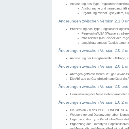
Anpassung des Typs PegelonlineKoordin
Attribut name und nameLang fällt 
Ergänzung mit bezugssystem, elli
Änderungen zwischen Version 2.1.0 un
Erweiterung des Typs PegelonlinePegelinf
PegelonlineWSA (Wasserstraßen- u
masseinheit (Maßeinheit der Pegel
aequidistanzmass (äquidistanter 
Änderungen zwischen Version 2.0.2 un
Anpassung der GanglinienURL-Abfrage, so
Änderungen zwischen Version 2.0.1 un
Abfragen getMessstellenList, getGewaess
Die Abfrage getGanglinienImage lässt die
Änderungen zwischen Version 2.0 und 
Herauslösung der Messstellenparameter 
Änderungen zwischen Version 1.0.2 un
Die Version 2.0 des PEGELONLINE SOAP We
Webservice und Datentypen haben identis
Ergänzung des Typs PegelonlineMessstell
Ergänzung des Datentyps PegelonlineMess
getMessstelle, getMessstellenList und get