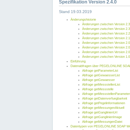
Spezifikation Version 2.4.0
Stand 19.03.2019
Änderungshistorie
Änderungen zwischen Version 2.3
Änderungen zwischen Version 2.3
Änderungen zwischen Version 2.2
Änderungen zwischen Version 2.1
Änderungen zwischen Version 2.0
Änderungen zwischen Version 2.0
Änderungen zwischen Version 2.0
Änderungen zwischen Version 1.0
Einführung
Datenabfragen über PEGELONLINE SOA
Abfrage getParameterList
Abfrage getGewaesserList
Abfrage getGewaesser
Abfrage getMessstellenList
Abfrage getMessstelle
Abfrage getMessstellenParameter
Abfrage getDatenverfuegbarkeit
Abfrage getPegelinformationen
Abfrage getMessungenAktuell
Abfrage getGanglinienUrl
Abfrage getGanglinienImage
Abfrage getMessungenDatei
Datentypen von PEGELONLINE SOAP We