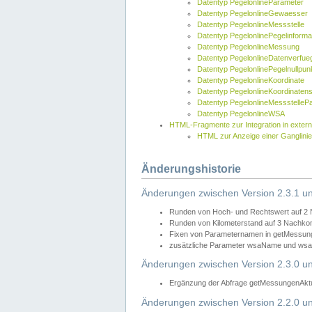
Datentyp PegelonlineParameter
Datentyp PegelonlineGewaesser
Datentyp PegelonlineMessstelle
Datentyp PegelonlinePegelinforma
Datentyp PegelonlineMessung
Datentyp PegelonlineDatenverfueg
Datentyp PegelonlinePegelnullpun
Datentyp PegelonlineKoordinate
Datentyp PegelonlineKoordinaten
Datentyp PegelonlineMessstelleP
Datentyp PegelonlineWSA
HTML-Fragmente zur Integration in exter
HTML zur Anzeige einer Ganglinie
Änderungshistorie
Änderungen zwischen Version 2.3.1 un
Runden von Hoch- und Rechtswert auf 2
Runden von Kilometerstand auf 3 Nachko
Fixen von Parameternamen in getMessunge
zusätzliche Parameter wsaName und wsaU
Änderungen zwischen Version 2.3.0 un
Ergänzung der Abfrage getMessungenAktue
Änderungen zwischen Version 2.2.0 un