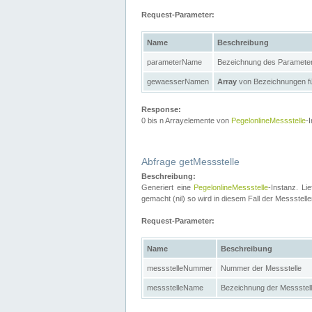
Request-Parameter:
Name
Beschreibung
parameterName
Bezeichnung des Paramete
gewaesserNamen
Array
von Bezeichnungen f
Response:
0 bis n Arrayelemente von
PegelonlineMessstelle
-
Abfrage getMessstelle
Beschreibung:
Generiert eine
PegelonlineMessstelle
-Instanz. Li
gemacht (nil) so wird in diesem Fall der Messste
Request-Parameter:
Name
Beschreibung
messstelleNummer
Nummer der Messstelle
messstelleName
Bezeichnung der Messstel