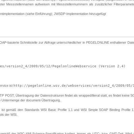
meter Messstellennamen aufweisen mit Messstellennummern als zusätzlicher Filterparam
entimplementation (siehe Einführung); JWSDP-Implementation hinzugefügt
asierte Schnittstelle zur Abfrage unterschiedlicher in PEGELONLINE enthaltener Daten,
es/version2_4/2009/05/12/PegelonlineWebservice (Version 2.4)
vice ist
http://pegelonline.wsv.de/webservices/version2_4/2009/05/
ST; Übertragung der Datenstrukturen findet als wrapped/literal statt, es findet keine SOAP 
eine Untermenge der document-Übertragung.
en ist gemäß den Standards WSI Basic Profile 1.1 und WSI Simple SOAP Binding Profile 1.
ols der WSI.
gemäß der W3C-XMLSchema-Spezifikation kodiert, immer als UTC- bzw. GMT-Zeit. Wird z