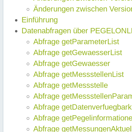
Änderungen zwischen Version
Einführung
Datenabfragen über PEGELONL
Abfrage getParameterList
Abfrage getGewaesserList
Abfrage getGewaesser
Abfrage getMessstellenList
Abfrage getMessstelle
Abfrage getMessstellenPara
Abfrage getDatenverfuegbark
Abfrage getPegelinformation
Abfrage getMessungenAktuel