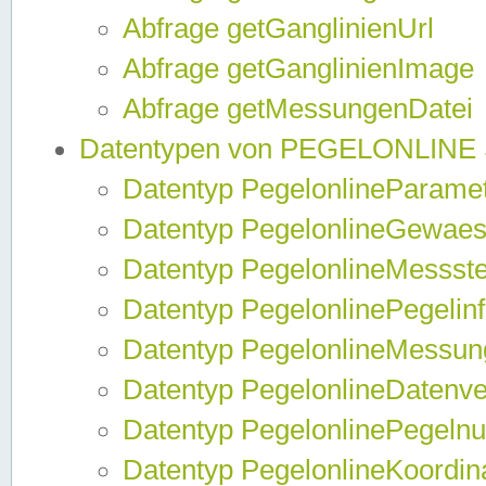
Abfrage getGanglinienUrl
Abfrage getGanglinienImage
Abfrage getMessungenDatei
Datentypen von PEGELONLINE
Datentyp PegelonlineParame
Datentyp PegelonlineGewaes
Datentyp PegelonlineMessste
Datentyp PegelonlinePegelin
Datentyp PegelonlineMessun
Datentyp PegelonlineDatenve
Datentyp PegelonlinePegelnu
Datentyp PegelonlineKoordin