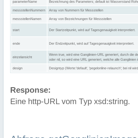
parameterName
Bezeichnung des Parameters; default ist Wasserstand Rohd
messstellenNummern
Array von Nummern für Messstellen
messstellenNamen
Array von Bezeichnungen für Messstellen
start
Der Startzeitpunkt, wird auf Tagesgenauigkeit interpretiert.
ende
Der Endzeitpunkt, wird auf Tagesgenauigkeit interpretiert.
Wenn true, wird eine Ganglinien-URL generiert, durch die d
einzelansicht
oder nil, so wird eine URL generiert, welche alle Ganglinien
design
Designtyp (Werte:'default', 'pegelonline-relaunch'; bei nil 
Response:
Eine http-URL vom Typ xsd:string.