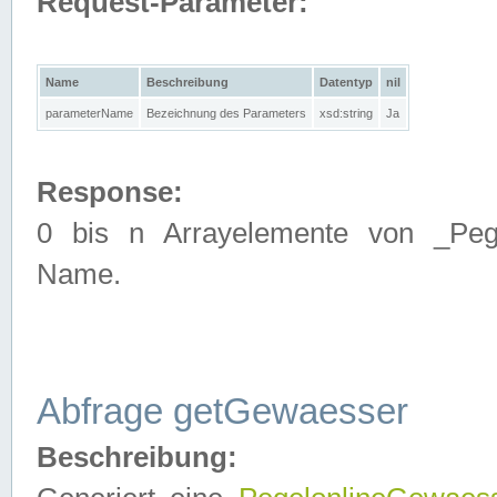
Request-Parameter:
Name
Beschreibung
Datentyp
nil
parameterName
Bezeichnung des Parameters
xsd:string
Ja
Response:
0 bis n Arrayelemente von _Pege
Name.
Abfrage getGewaesser
Beschreibung: