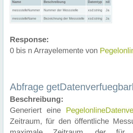
Name
Beschreibung
Datentyp
nil
messstelleNummer
Nummer der Messstelle
xsd:string
Ja
messstelleName
Bezeichnung der Messstelle
xsd:string
Ja
Response:
0 bis n Arrayelemente von
Pegelonl
Abfrage getDatenverfuegbar
Beschreibung:
Generiert eine
PegelonlineDatenve
Zeitraum, für den öffentliche Mess
maximale Zeitraum, der fü