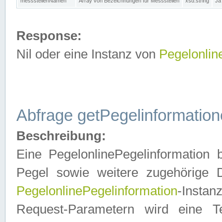
messstellenNamen
Array von Bezeichnungen für Messstellen
xsd:string
Ja
Response:
Nil oder eine Instanz von
Pegelonlin
Abfrage getPegelinformatio
Beschreibung:
Eine PegelonlinePegelinformation 
Pegel sowie weitere zugehörige D
PegelonlinePegelinformation
-Insta
Request-Parametern wird eine T