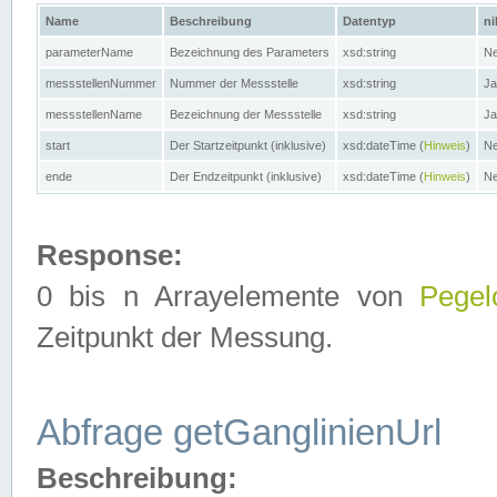
Name
Beschreibung
Datentyp
ni
parameterName
Bezeichnung des Parameters
xsd:string
Ne
messstellenNummer
Nummer der Messstelle
xsd:string
Ja
messstellenName
Bezeichnung der Messstelle
xsd:string
Ja
start
Der Startzeitpunkt (inklusive)
xsd:dateTime (
Hinweis
)
Ne
ende
Der Endzeitpunkt (inklusive)
xsd:dateTime (
Hinweis
)
Ne
Response:
0 bis n Arrayelemente von
Pegel
Zeitpunkt der Messung.
Abfrage getGanglinienUrl
Beschreibung: