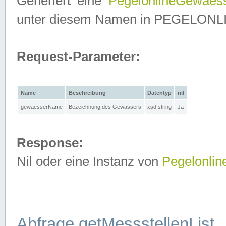
Generiert eine
PegelonlineGewaes
unter diesem Namen in PEGELONLINE
Request-Parameter:
Name
Beschreibung
Datentyp
nil
gewaesserName
Bezeichnung des Gewässers
xsd:string
Ja
Response:
Nil oder eine Instanz von
Pegelonli
Abfrage getMessstellenList