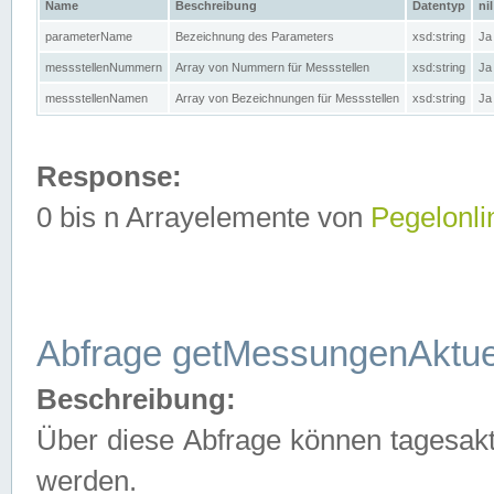
Name
Beschreibung
Datentyp
nil
parameterName
Bezeichnung des Parameters
xsd:string
Ja
messstellenNummern
Array von Nummern für Messstellen
xsd:string
Ja
messstellenNamen
Array von Bezeichnungen für Messstellen
xsd:string
Ja
Response:
0 bis n Arrayelemente von
Pegelonli
Abfrage getMessungenAktue
Beschreibung:
Über diese Abfrage können tagesakt
werden.