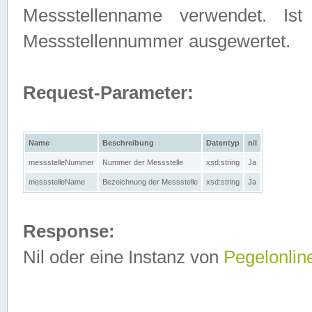
Messstellenname verwendet. Is
Messstellennummer ausgewertet.
Request-Parameter:
Name
Beschreibung
Datentyp
nil
messstelleNummer
Nummer der Messstelle
xsd:string
Ja
messstelleName
Bezeichnung der Messstelle
xsd:string
Ja
Response:
Nil oder eine Instanz von
Pegelonlin