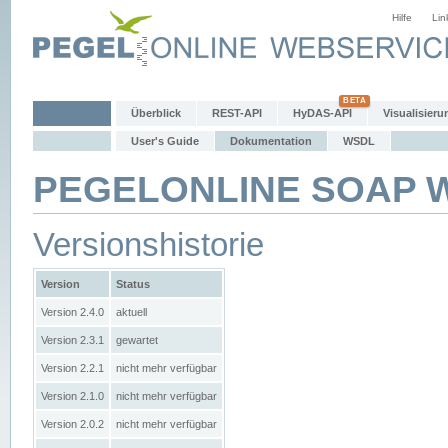
Hilfe
Lin
Überblick
REST-API
HyDAS-API
Visualisieru
User's Guide
Dokumentation
WSDL
PEGELONLINE SOAP We
Versionshistorie
Version
Status
Version 2.4.0
aktuell
Version 2.3.1
gewartet
Version 2.2.1
nicht mehr verfügbar
Version 2.1.0
nicht mehr verfügbar
Version 2.0.2
nicht mehr verfügbar