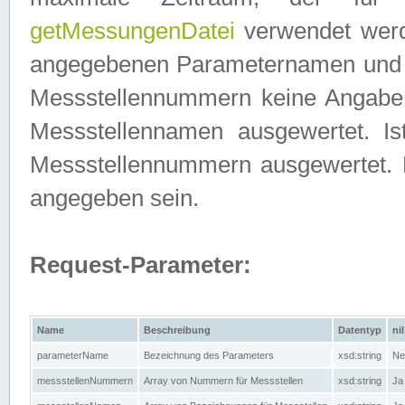
getMessungenDatei
verwendet werden
angegebenen Parameternamen und M
Messstellennummern keine Angabe g
Messstellennamen ausgewertet. I
Messstellennummern ausgewertet.
angegeben sein.
Request-Parameter:
Name
Beschreibung
Datentyp
nil
parameterName
Bezeichnung des Parameters
xsd:string
Ne
messstellenNummern
Array von Nummern für Messstellen
xsd:string
Ja