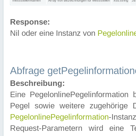
messstellenNamen
Array von Bezeichnungen für Messstellen
xsd:string
Ja
Response:
Nil oder eine Instanz von
Pegelonlin
Abfrage getPegelinformatio
Beschreibung:
Eine PegelonlinePegelinformation 
Pegel sowie weitere zugehörige D
PegelonlinePegelinformation
-Insta
Request-Parametern wird eine T