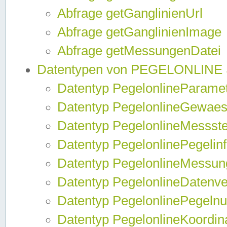
Abfrage getGanglinienUrl
Abfrage getGanglinienImage
Abfrage getMessungenDatei
Datentypen von PEGELONLINE
Datentyp PegelonlineParame
Datentyp PegelonlineGewaes
Datentyp PegelonlineMessste
Datentyp PegelonlinePegelin
Datentyp PegelonlineMessun
Datentyp PegelonlineDatenve
Datentyp PegelonlinePegelnu
Datentyp PegelonlineKoordin