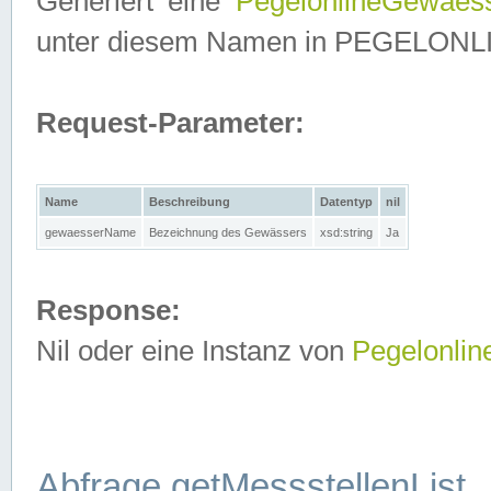
Generiert eine
PegelonlineGewaes
unter diesem Namen in PEGELONLINE
Request-Parameter:
Name
Beschreibung
Datentyp
nil
gewaesserName
Bezeichnung des Gewässers
xsd:string
Ja
Response:
Nil oder eine Instanz von
Pegelonli
Abfrage getMessstellenList