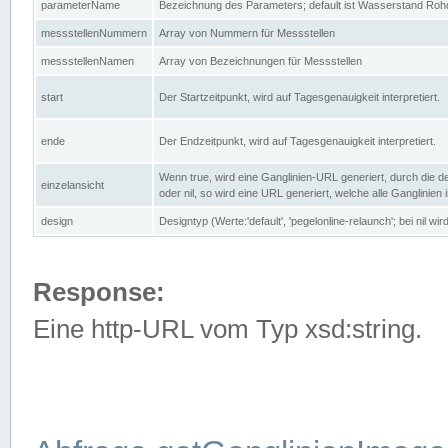
parameterName
Bezeichnung des Parameters; default ist Wasserstand Rohd
messstellenNummern
Array von Nummern für Messstellen
messstellenNamen
Array von Bezeichnungen für Messstellen
start
Der Startzeitpunkt, wird auf Tagesgenauigkeit interpretiert.
ende
Der Endzeitpunkt, wird auf Tagesgenauigkeit interpretiert.
Wenn true, wird eine Ganglinien-URL generiert, durch die d
einzelansicht
oder nil, so wird eine URL generiert, welche alle Ganglinien
design
Designtyp (Werte:'default', 'pegelonline-relaunch'; bei nil 
Response:
Eine http-URL vom Typ xsd:string.