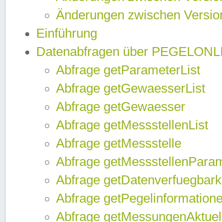
Änderungen zwischen Version
Einführung
Datenabfragen über PEGELONL
Abfrage getParameterList
Abfrage getGewaesserList
Abfrage getGewaesser
Abfrage getMessstellenList
Abfrage getMessstelle
Abfrage getMessstellenPara
Abfrage getDatenverfuegbark
Abfrage getPegelinformation
Abfrage getMessungenAktuel