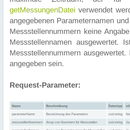
getMessungenDatei
verwendet werden
angegebenen Parameternamen und M
Messstellennummern keine Angabe g
Messstellennamen ausgewertet. I
Messstellennummern ausgewertet.
angegeben sein.
Request-Parameter:
Name
Beschreibung
Datentyp
nil
parameterName
Bezeichnung des Parameters
xsd:string
Ne
messstellenNummern
Array von Nummern für Messstellen
xsd:string
Ja