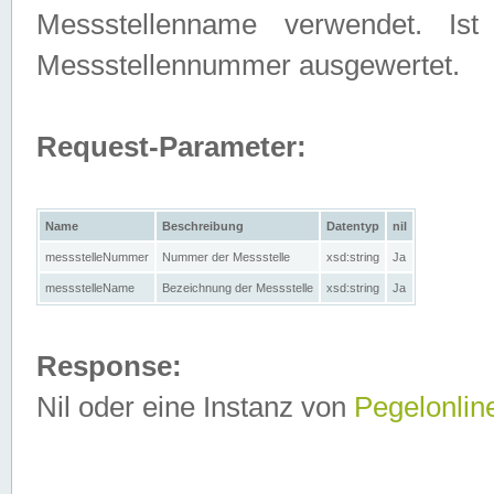
Messstellenname verwendet. Is
Messstellennummer ausgewertet.
Request-Parameter:
Name
Beschreibung
Datentyp
nil
messstelleNummer
Nummer der Messstelle
xsd:string
Ja
messstelleName
Bezeichnung der Messstelle
xsd:string
Ja
Response:
Nil oder eine Instanz von
Pegelonlin