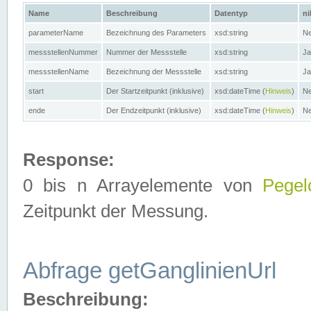
Name
Beschreibung
Datentyp
ni
parameterName
Bezeichnung des Parameters
xsd:string
Ne
messstellenNummer
Nummer der Messstelle
xsd:string
Ja
messstellenName
Bezeichnung der Messstelle
xsd:string
Ja
start
Der Startzeitpunkt (inklusive)
xsd:dateTime (
Hinweis
)
Ne
ende
Der Endzeitpunkt (inklusive)
xsd:dateTime (
Hinweis
)
Ne
Response:
0 bis n Arrayelemente von
Pegel
Zeitpunkt der Messung.
Abfrage getGanglinienUrl
Beschreibung: