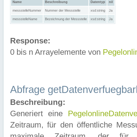
Name
Beschreibung
Datentyp
nil
messstelleNummer
Nummer der Messstelle
xsd:string
Ja
messstelleName
Bezeichnung der Messstelle
xsd:string
Ja
Response:
0 bis n Arrayelemente von
Pegelonl
Abfrage getDatenverfuegbar
Beschreibung:
Generiert eine
PegelonlineDatenve
Zeitraum, für den öffentliche Mess
maximale Zeitraum, der fü