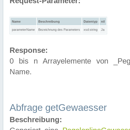
Request-Parameter:
Name
Beschreibung
Datentyp
nil
parameterName
Bezeichnung des Parameters
xsd:string
Ja
Response:
0 bis n Arrayelemente von _Pege
Name.
Abfrage getGewaesser
Beschreibung: