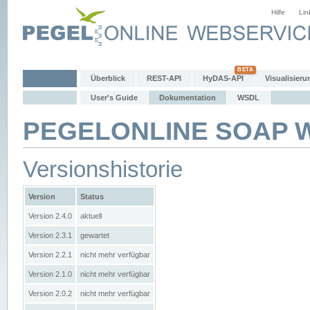
Hilfe
Lin
Überblick
REST-API
HyDAS-API
Visualisieru
User's Guide
Dokumentation
WSDL
PEGELONLINE SOAP We
Versionshistorie
Version
Status
Version 2.4.0
aktuell
Version 2.3.1
gewartet
Version 2.2.1
nicht mehr verfügbar
Version 2.1.0
nicht mehr verfügbar
Version 2.0.2
nicht mehr verfügbar