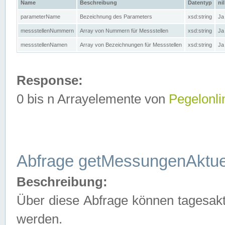
Name
Beschreibung
Datentyp
nil
parameterName
Bezeichnung des Parameters
xsd:string
Ja
messstellenNummern
Array von Nummern für Messstellen
xsd:string
Ja
messstellenNamen
Array von Bezeichnungen für Messstellen
xsd:string
Ja
Response:
0 bis n Arrayelemente von
Pegelonli
Abfrage getMessungenAktue
Beschreibung:
Über diese Abfrage können tagesakt
werden.