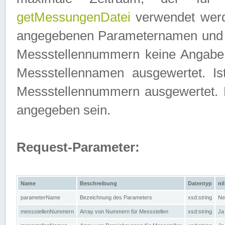
getMessungenDatei
verwendet werden
angegebenen Parameternamen und M
Messstellennummern keine Angabe g
Messstellennamen ausgewertet. I
Messstellennummern ausgewertet.
angegeben sein.
Request-Parameter:
Name
Beschreibung
Datentyp
nil
parameterName
Bezeichnung des Parameters
xsd:string
Ne
messstellenNummern
Array von Nummern für Messstellen
xsd:string
Ja