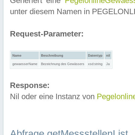
Generiert eine
PegelonlineGewaes
unter diesem Namen in PEGELONLINE
Request-Parameter:
Name
Beschreibung
Datentyp
nil
gewaesserName
Bezeichnung des Gewässers
xsd:string
Ja
Response:
Nil oder eine Instanz von
Pegelonli
Abfrage getMessstellenList