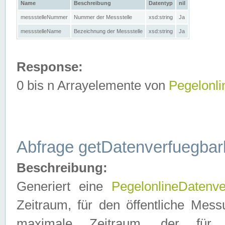
Name
Beschreibung
Datentyp
nil
messstelleNummer
Nummer der Messstelle
xsd:string
Ja
messstelleName
Bezeichnung der Messstelle
xsd:string
Ja
Response:
0 bis n Arrayelemente von
Pegelonl
Abfrage getDatenverfuegbar
Beschreibung:
Generiert eine
PegelonlineDatenve
Zeitraum, für den öffentliche Mess
maximale Zeitraum, der fü