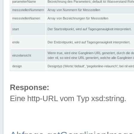
parameterName
Bezeichnung des Parameters; default ist Wasserstand Rohd
messstellenNummern
Array von Nummern für Messstellen
messstellenNamen
Array von Bezeichnungen für Messstellen
start
Der Startzeitpunkt, wird auf Tagesgenauigkeit interpretiert.
ende
Der Endzeitpunkt, wird auf Tagesgenauigkeit interpretiert.
Wenn true, wird eine Ganglinien-URL generiert, durch die d
einzelansicht
oder nil, so wird eine URL generiert, welche alle Ganglinien
design
Designtyp (Werte:'default', 'pegelonline-relaunch'; bei nil 
Response:
Eine http-URL vom Typ xsd:string.