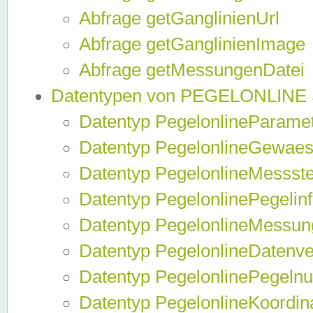
Abfrage getGanglinienUrl
Abfrage getGanglinienImage
Abfrage getMessungenDatei
Datentypen von PEGELONLINE
Datentyp PegelonlineParame
Datentyp PegelonlineGewaes
Datentyp PegelonlineMessste
Datentyp PegelonlinePegelin
Datentyp PegelonlineMessun
Datentyp PegelonlineDatenve
Datentyp PegelonlinePegelnu
Datentyp PegelonlineKoordin