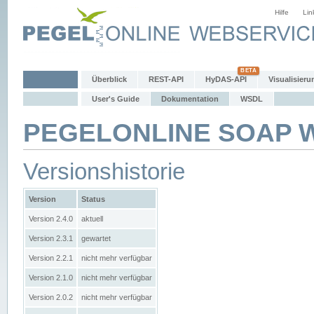
Hilfe
Lin
Überblick
REST-API
HyDAS-API
Visualisieru
User's Guide
Dokumentation
WSDL
PEGELONLINE SOAP We
Versionshistorie
Version
Status
Version 2.4.0
aktuell
Version 2.3.1
gewartet
Version 2.2.1
nicht mehr verfügbar
Version 2.1.0
nicht mehr verfügbar
Version 2.0.2
nicht mehr verfügbar