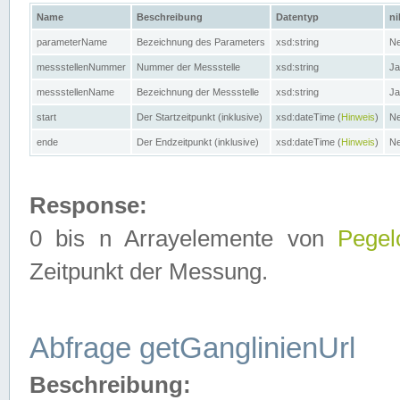
Name
Beschreibung
Datentyp
ni
parameterName
Bezeichnung des Parameters
xsd:string
Ne
messstellenNummer
Nummer der Messstelle
xsd:string
Ja
messstellenName
Bezeichnung der Messstelle
xsd:string
Ja
start
Der Startzeitpunkt (inklusive)
xsd:dateTime (
Hinweis
)
Ne
ende
Der Endzeitpunkt (inklusive)
xsd:dateTime (
Hinweis
)
Ne
Response:
0 bis n Arrayelemente von
Pegel
Zeitpunkt der Messung.
Abfrage getGanglinienUrl
Beschreibung: