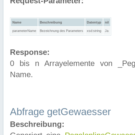
Request-Parameter:
Name
Beschreibung
Datentyp
nil
parameterName
Bezeichnung des Parameters
xsd:string
Ja
Response:
0 bis n Arrayelemente von _Pege
Name.
Abfrage getGewaesser
Beschreibung: