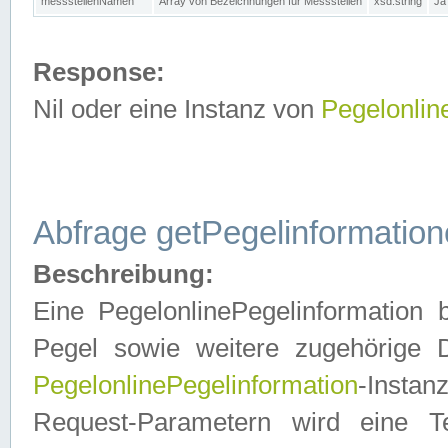
messstellenNamen
Array von Bezeichnungen für Messstellen
xsd:string
Ja
Response:
Nil oder eine Instanz von
Pegelonlin
Abfrage getPegelinformatio
Beschreibung:
Eine PegelonlinePegelinformation 
Pegel sowie weitere zugehörige D
PegelonlinePegelinformation
-Insta
Request-Parametern wird eine T