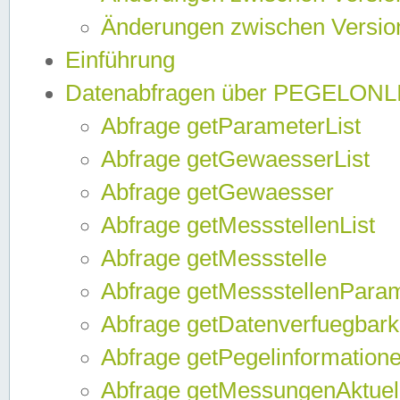
Änderungen zwischen Version
Einführung
Datenabfragen über PEGELONL
Abfrage getParameterList
Abfrage getGewaesserList
Abfrage getGewaesser
Abfrage getMessstellenList
Abfrage getMessstelle
Abfrage getMessstellenPara
Abfrage getDatenverfuegbark
Abfrage getPegelinformation
Abfrage getMessungenAktuel