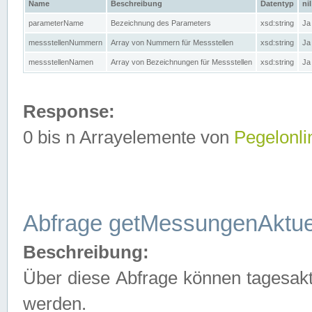
Name
Beschreibung
Datentyp
nil
parameterName
Bezeichnung des Parameters
xsd:string
Ja
messstellenNummern
Array von Nummern für Messstellen
xsd:string
Ja
messstellenNamen
Array von Bezeichnungen für Messstellen
xsd:string
Ja
Response:
0 bis n Arrayelemente von
Pegelonli
Abfrage getMessungenAktue
Beschreibung:
Über diese Abfrage können tagesakt
werden.