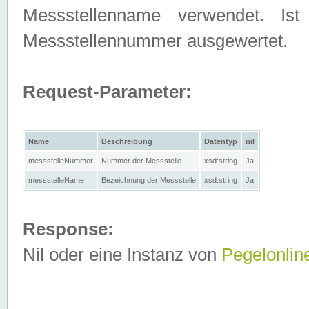
Messstellenname verwendet. Is
Messstellennummer ausgewertet.
Request-Parameter:
Name
Beschreibung
Datentyp
nil
messstelleNummer
Nummer der Messstelle
xsd:string
Ja
messstelleName
Bezeichnung der Messstelle
xsd:string
Ja
Response:
Nil oder eine Instanz von
Pegelonlin