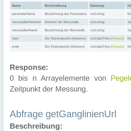
Name
Beschreibung
Datentyp
ni
parameterName
Bezeichnung des Parameters
xsd:string
Ne
messstellenNummer
Nummer der Messstelle
xsd:string
Ja
messstellenName
Bezeichnung der Messstelle
xsd:string
Ja
start
Der Startzeitpunkt (inklusive)
xsd:dateTime (
Hinweis
)
Ne
ende
Der Endzeitpunkt (inklusive)
xsd:dateTime (
Hinweis
)
Ne
Response:
0 bis n Arrayelemente von
Pegel
Zeitpunkt der Messung.
Abfrage getGanglinienUrl
Beschreibung: