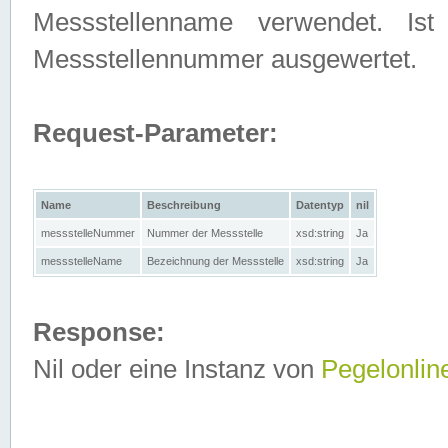
Messstellenname verwendet. Is
Messstellennummer ausgewertet.
Request-Parameter:
Name
Beschreibung
Datentyp
nil
messstelleNummer
Nummer der Messstelle
xsd:string
Ja
messstelleName
Bezeichnung der Messstelle
xsd:string
Ja
Response:
Nil oder eine Instanz von
Pegelonlin