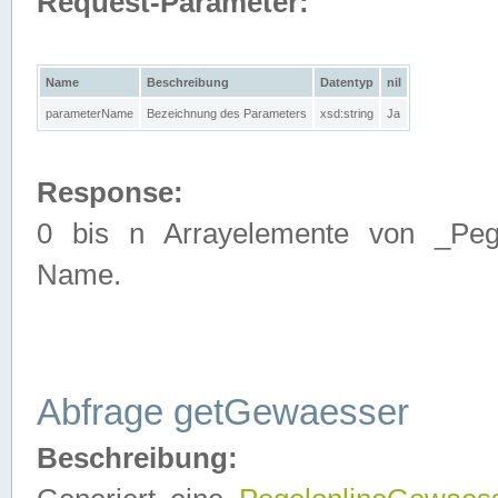
Request-Parameter:
Name
Beschreibung
Datentyp
nil
parameterName
Bezeichnung des Parameters
xsd:string
Ja
Response:
0 bis n Arrayelemente von _Pege
Name.
Abfrage getGewaesser
Beschreibung: