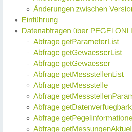
Änderungen zwischen Version
Einführung
Datenabfragen über PEGELONL
Abfrage getParameterList
Abfrage getGewaesserList
Abfrage getGewaesser
Abfrage getMessstellenList
Abfrage getMessstelle
Abfrage getMessstellenPara
Abfrage getDatenverfuegbark
Abfrage getPegelinformation
Abfrage getMessungenAktuel