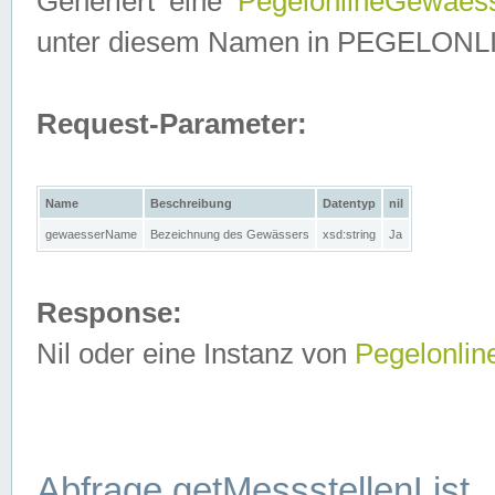
Generiert eine
PegelonlineGewaes
unter diesem Namen in PEGELONLINE
Request-Parameter:
Name
Beschreibung
Datentyp
nil
gewaesserName
Bezeichnung des Gewässers
xsd:string
Ja
Response:
Nil oder eine Instanz von
Pegelonli
Abfrage getMessstellenList