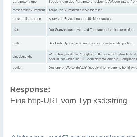
parameterName
Bezeichnung des Parameters; default ist Wasserstand Rohd
messstellenNummern
Array von Nummern für Messstellen
messstellenNamen
Array von Bezeichnungen für Messstellen
start
Der Startzeitpunkt, wird auf Tagesgenauigkeit interpretiert.
ende
Der Endzeitpunkt, wird auf Tagesgenauigkeit interpretiert.
Wenn true, wird eine Ganglinien-URL generiert, durch die d
einzelansicht
oder nil, so wird eine URL generiert, welche alle Ganglinien
design
Designtyp (Werte:'default', 'pegelonline-relaunch'; bei nil 
Response:
Eine http-URL vom Typ xsd:string.