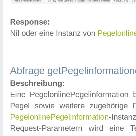
messstellenNamen
Array von Bezeichnungen für Messstellen
xsd:string
Ja
Response:
Nil oder eine Instanz von
Pegelonlin
Abfrage getPegelinformatio
Beschreibung:
Eine PegelonlinePegelinformation 
Pegel sowie weitere zugehörige D
PegelonlinePegelinformation
-Insta
Request-Parametern wird eine T