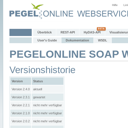
Hilfe
Lin
Überblick
REST-API
HyDAS-API
Visualisieru
User's Guide
Dokumentation
WSDL
PEGELONLINE SOAP We
Versionshistorie
Version
Status
Version 2.4.0
aktuell
Version 2.3.1
gewartet
Version 2.2.1
nicht mehr verfügbar
Version 2.1.0
nicht mehr verfügbar
Version 2.0.2
nicht mehr verfügbar