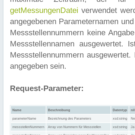
getMessungenDatei
verwendet werden
angegebenen Parameternamen und M
Messstellennummern keine Angabe g
Messstellennamen ausgewertet. I
Messstellennummern ausgewertet.
angegeben sein.
Request-Parameter:
Name
Beschreibung
Datentyp
nil
parameterName
Bezeichnung des Parameters
xsd:string
Ne
messstellenNummern
Array von Nummern für Messstellen
xsd:string
Ja