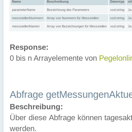
Name
Beschreibung
Datentyp
nil
parameterName
Bezeichnung des Parameters
xsd:string
Ja
messstellenNummern
Array von Nummern für Messstellen
xsd:string
Ja
messstellenNamen
Array von Bezeichnungen für Messstellen
xsd:string
Ja
Response:
0 bis n Arrayelemente von
Pegelonli
Abfrage getMessungenAktue
Beschreibung:
Über diese Abfrage können tagesakt
werden.