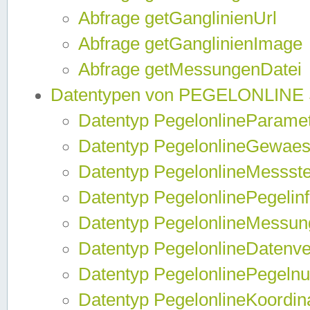
Abfrage getGanglinienUrl
Abfrage getGanglinienImage
Abfrage getMessungenDatei
Datentypen von PEGELONLINE
Datentyp PegelonlineParame
Datentyp PegelonlineGewaes
Datentyp PegelonlineMessste
Datentyp PegelonlinePegelin
Datentyp PegelonlineMessun
Datentyp PegelonlineDatenve
Datentyp PegelonlinePegelnu
Datentyp PegelonlineKoordin