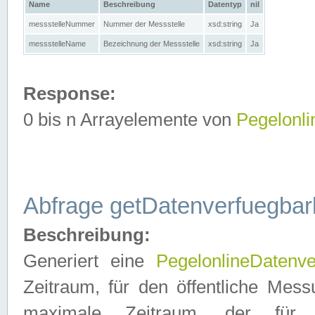
Name
Beschreibung
Datentyp
nil
messstelleNummer
Nummer der Messstelle
xsd:string
Ja
messstelleName
Bezeichnung der Messstelle
xsd:string
Ja
Response:
0 bis n Arrayelemente von
Pegelonl
Abfrage getDatenverfuegbar
Beschreibung:
Generiert eine
PegelonlineDatenve
Zeitraum, für den öffentliche Mess
maximale Zeitraum, der fü