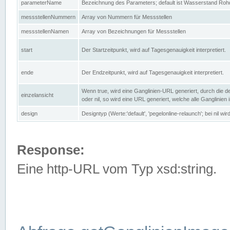
parameterName
Bezeichnung des Parameters; default ist Wasserstand Rohd
messstellenNummern
Array von Nummern für Messstellen
messstellenNamen
Array von Bezeichnungen für Messstellen
start
Der Startzeitpunkt, wird auf Tagesgenauigkeit interpretiert.
ende
Der Endzeitpunkt, wird auf Tagesgenauigkeit interpretiert.
Wenn true, wird eine Ganglinien-URL generiert, durch die d
einzelansicht
oder nil, so wird eine URL generiert, welche alle Ganglinien
design
Designtyp (Werte:'default', 'pegelonline-relaunch'; bei nil 
Response:
Eine http-URL vom Typ xsd:string.