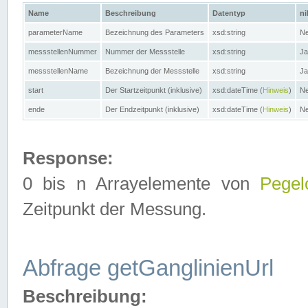
Name
Beschreibung
Datentyp
ni
parameterName
Bezeichnung des Parameters
xsd:string
Ne
messstellenNummer
Nummer der Messstelle
xsd:string
Ja
messstellenName
Bezeichnung der Messstelle
xsd:string
Ja
start
Der Startzeitpunkt (inklusive)
xsd:dateTime (
Hinweis
)
Ne
ende
Der Endzeitpunkt (inklusive)
xsd:dateTime (
Hinweis
)
Ne
Response:
0 bis n Arrayelemente von
Pegel
Zeitpunkt der Messung.
Abfrage getGanglinienUrl
Beschreibung: