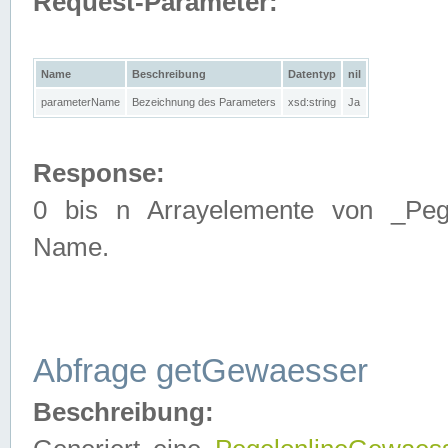
Request-Parameter:
Name
Beschreibung
Datentyp
nil
parameterName
Bezeichnung des Parameters
xsd:string
Ja
Response:
0 bis n Arrayelemente von _Pege
Name.
Abfrage getGewaesser
Beschreibung: