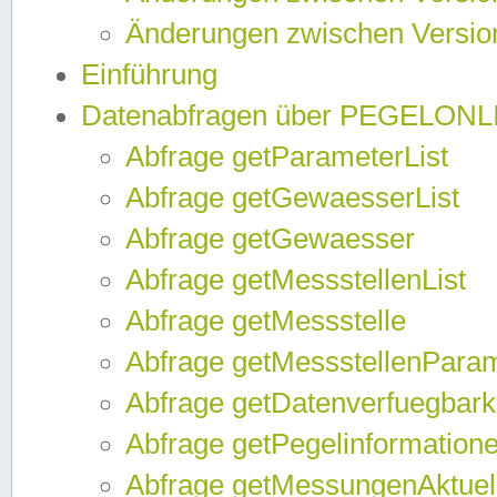
Änderungen zwischen Version
Einführung
Datenabfragen über PEGELONL
Abfrage getParameterList
Abfrage getGewaesserList
Abfrage getGewaesser
Abfrage getMessstellenList
Abfrage getMessstelle
Abfrage getMessstellenPara
Abfrage getDatenverfuegbark
Abfrage getPegelinformation
Abfrage getMessungenAktuel