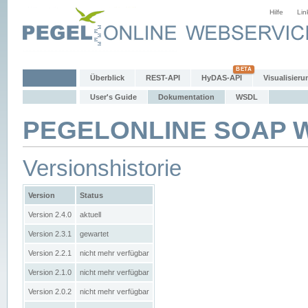
Hilfe
Lin
Überblick
REST-API
HyDAS-API
Visualisieru
User's Guide
Dokumentation
WSDL
PEGELONLINE SOAP We
Versionshistorie
Version
Status
Version 2.4.0
aktuell
Version 2.3.1
gewartet
Version 2.2.1
nicht mehr verfügbar
Version 2.1.0
nicht mehr verfügbar
Version 2.0.2
nicht mehr verfügbar