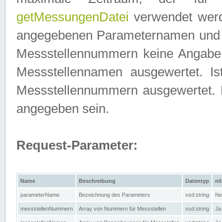
getMessungenDatei
verwendet werden
angegebenen Parameternamen und M
Messstellennummern keine Angabe g
Messstellennamen ausgewertet. I
Messstellennummern ausgewertet.
angegeben sein.
Request-Parameter:
Name
Beschreibung
Datentyp
nil
parameterName
Bezeichnung des Parameters
xsd:string
Ne
messstellenNummern
Array von Nummern für Messstellen
xsd:string
Ja