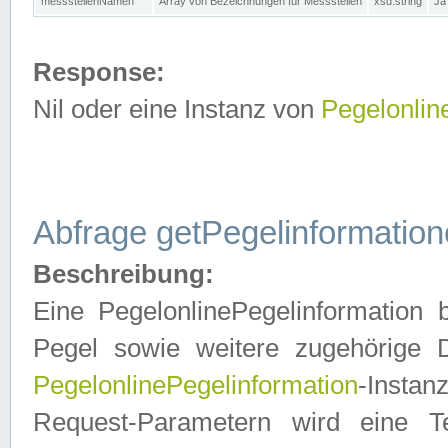
messstellenNamen
Array von Bezeichnungen für Messstellen
xsd:string
Ja
Response:
Nil oder eine Instanz von
Pegelonlin
Abfrage getPegelinformatio
Beschreibung:
Eine PegelonlinePegelinformation 
Pegel sowie weitere zugehörige D
PegelonlinePegelinformation
-Insta
Request-Parametern wird eine T