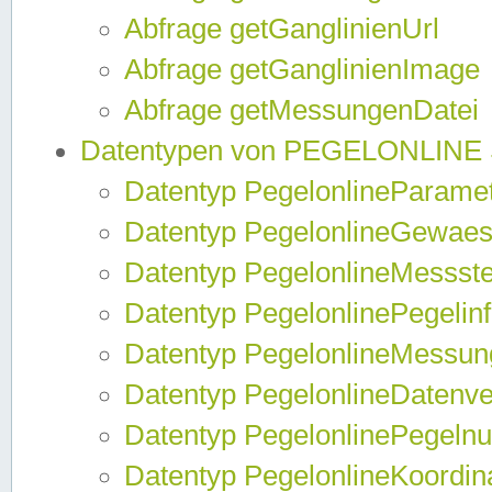
Abfrage getGanglinienUrl
Abfrage getGanglinienImage
Abfrage getMessungenDatei
Datentypen von PEGELONLINE
Datentyp PegelonlineParame
Datentyp PegelonlineGewaes
Datentyp PegelonlineMessste
Datentyp PegelonlinePegelin
Datentyp PegelonlineMessun
Datentyp PegelonlineDatenve
Datentyp PegelonlinePegelnu
Datentyp PegelonlineKoordin