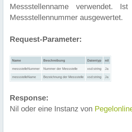
Messstellenname verwendet. Is
Messstellennummer ausgewertet.
Request-Parameter:
Name
Beschreibung
Datentyp
nil
messstelleNummer
Nummer der Messstelle
xsd:string
Ja
messstelleName
Bezeichnung der Messstelle
xsd:string
Ja
Response:
Nil oder eine Instanz von
Pegelonlin