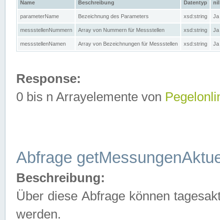
Name
Beschreibung
Datentyp
nil
parameterName
Bezeichnung des Parameters
xsd:string
Ja
messstellenNummern
Array von Nummern für Messstellen
xsd:string
Ja
messstellenNamen
Array von Bezeichnungen für Messstellen
xsd:string
Ja
Response:
0 bis n Arrayelemente von
Pegelonli
Abfrage getMessungenAktue
Beschreibung:
Über diese Abfrage können tagesakt
werden.