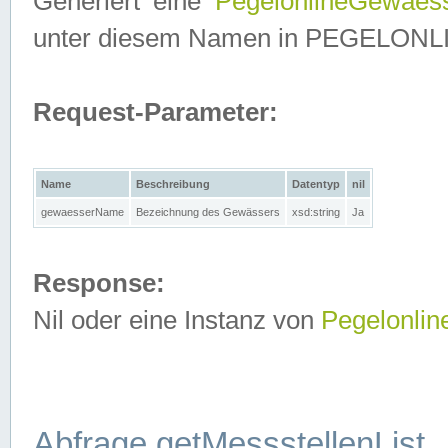
Generiert eine
PegelonlineGewaes
unter diesem Namen in PEGELONLINE
Request-Parameter:
Name
Beschreibung
Datentyp
nil
gewaesserName
Bezeichnung des Gewässers
xsd:string
Ja
Response:
Nil oder eine Instanz von
Pegelonli
Abfrage getMessstellenList