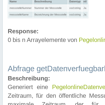
Name
Beschreibung
Datentyp
nil
messstelleNummer
Nummer der Messstelle
xsd:string
Ja
messstelleName
Bezeichnung der Messstelle
xsd:string
Ja
Response:
0 bis n Arrayelemente von
Pegelonl
Abfrage getDatenverfuegbar
Beschreibung:
Generiert eine
PegelonlineDatenve
Zeitraum, für den öffentliche Mess
maximale Zeitraum, der fü