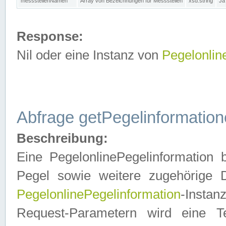
messstellenNamen
Array von Bezeichnungen für Messstellen
xsd:string
Ja
Response:
Nil oder eine Instanz von
Pegelonlin
Abfrage getPegelinformatio
Beschreibung:
Eine PegelonlinePegelinformation 
Pegel sowie weitere zugehörige D
PegelonlinePegelinformation
-Insta
Request-Parametern wird eine T