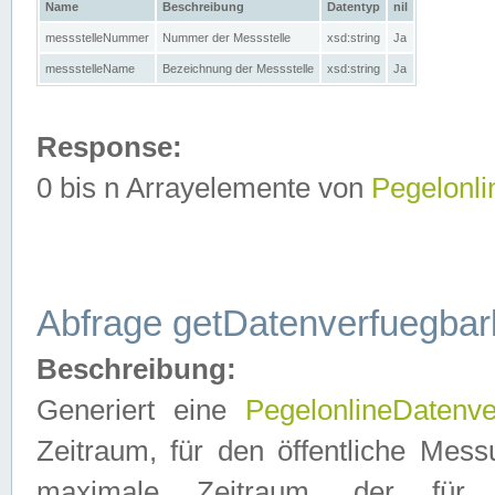
Name
Beschreibung
Datentyp
nil
messstelleNummer
Nummer der Messstelle
xsd:string
Ja
messstelleName
Bezeichnung der Messstelle
xsd:string
Ja
Response:
0 bis n Arrayelemente von
Pegelonl
Abfrage getDatenverfuegbar
Beschreibung:
Generiert eine
PegelonlineDatenve
Zeitraum, für den öffentliche Mess
maximale Zeitraum, der fü