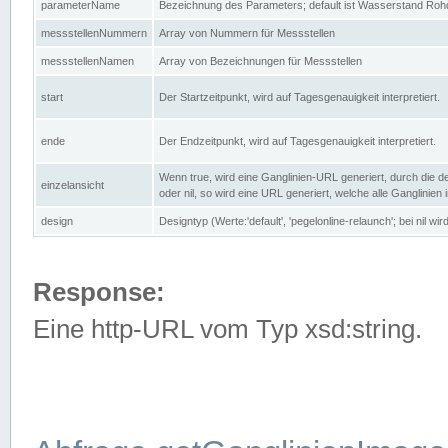
parameterName
Bezeichnung des Parameters; default ist Wasserstand Rohd
messstellenNummern
Array von Nummern für Messstellen
messstellenNamen
Array von Bezeichnungen für Messstellen
start
Der Startzeitpunkt, wird auf Tagesgenauigkeit interpretiert.
ende
Der Endzeitpunkt, wird auf Tagesgenauigkeit interpretiert.
Wenn true, wird eine Ganglinien-URL generiert, durch die d
einzelansicht
oder nil, so wird eine URL generiert, welche alle Ganglinien
design
Designtyp (Werte:'default', 'pegelonline-relaunch'; bei nil 
Response:
Eine http-URL vom Typ xsd:string.