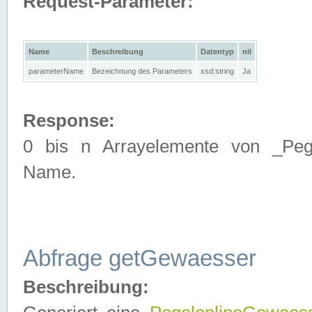
Request-Parameter:
Name
Beschreibung
Datentyp
nil
parameterName
Bezeichnung des Parameters
xsd:string
Ja
Response:
0 bis n Arrayelemente von _Pege
Name.
Abfrage getGewaesser
Beschreibung: