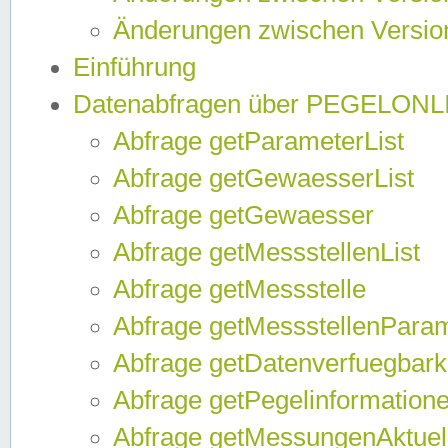
Änderungen zwischen Version
Einführung
Datenabfragen über PEGELONL
Abfrage getParameterList
Abfrage getGewaesserList
Abfrage getGewaesser
Abfrage getMessstellenList
Abfrage getMessstelle
Abfrage getMessstellenPara
Abfrage getDatenverfuegbark
Abfrage getPegelinformation
Abfrage getMessungenAktuel