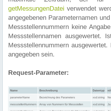
getMessungenDatei
verwendet werden
angegebenen Parameternamen und M
Messstellennummern keine Angabe g
Messstellennamen ausgewertet. I
Messstellennummern ausgewertet.
angegeben sein.
Request-Parameter:
Name
Beschreibung
Datentyp
nil
parameterName
Bezeichnung des Parameters
xsd:string
Ne
messstellenNummern
Array von Nummern für Messstellen
xsd:string
Ja