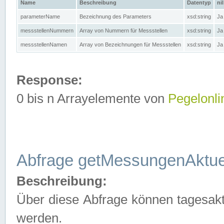
Name
Beschreibung
Datentyp
nil
parameterName
Bezeichnung des Parameters
xsd:string
Ja
messstellenNummern
Array von Nummern für Messstellen
xsd:string
Ja
messstellenNamen
Array von Bezeichnungen für Messstellen
xsd:string
Ja
Response:
0 bis n Arrayelemente von
Pegelonli
Abfrage getMessungenAktue
Beschreibung:
Über diese Abfrage können tagesakt
werden.