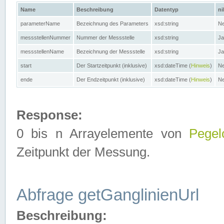
Name
Beschreibung
Datentyp
ni
parameterName
Bezeichnung des Parameters
xsd:string
Ne
messstellenNummer
Nummer der Messstelle
xsd:string
Ja
messstellenName
Bezeichnung der Messstelle
xsd:string
Ja
start
Der Startzeitpunkt (inklusive)
xsd:dateTime (
Hinweis
)
Ne
ende
Der Endzeitpunkt (inklusive)
xsd:dateTime (
Hinweis
)
Ne
Response:
0 bis n Arrayelemente von
Pegel
Zeitpunkt der Messung.
Abfrage getGanglinienUrl
Beschreibung: