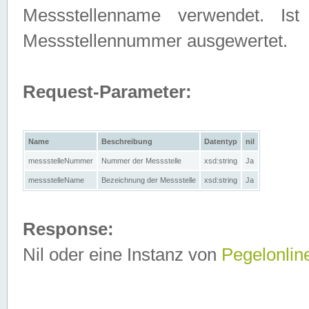
Messstellenname verwendet. Is
Messstellennummer ausgewertet.
Request-Parameter:
Name
Beschreibung
Datentyp
nil
messstelleNummer
Nummer der Messstelle
xsd:string
Ja
messstelleName
Bezeichnung der Messstelle
xsd:string
Ja
Response:
Nil oder eine Instanz von
Pegelonlin