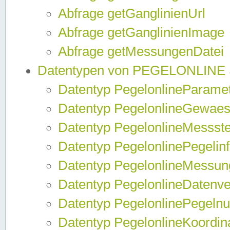
Abfrage getGanglinienUrl
Abfrage getGanglinienImage
Abfrage getMessungenDatei
Datentypen von PEGELONLINE
Datentyp PegelonlineParame
Datentyp PegelonlineGewaes
Datentyp PegelonlineMessste
Datentyp PegelonlinePegelin
Datentyp PegelonlineMessun
Datentyp PegelonlineDatenve
Datentyp PegelonlinePegelnu
Datentyp PegelonlineKoordin