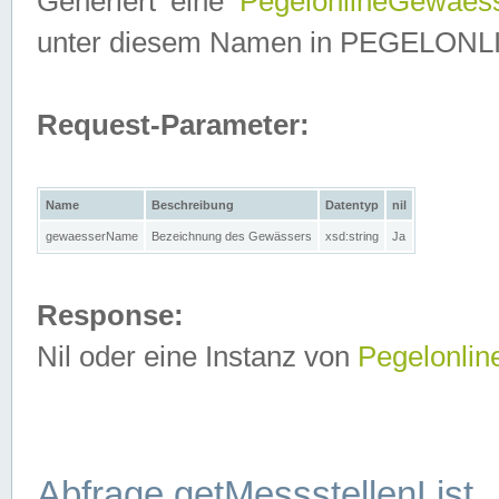
Generiert eine
PegelonlineGewaes
unter diesem Namen in PEGELONLINE
Request-Parameter:
Name
Beschreibung
Datentyp
nil
gewaesserName
Bezeichnung des Gewässers
xsd:string
Ja
Response:
Nil oder eine Instanz von
Pegelonli
Abfrage getMessstellenList