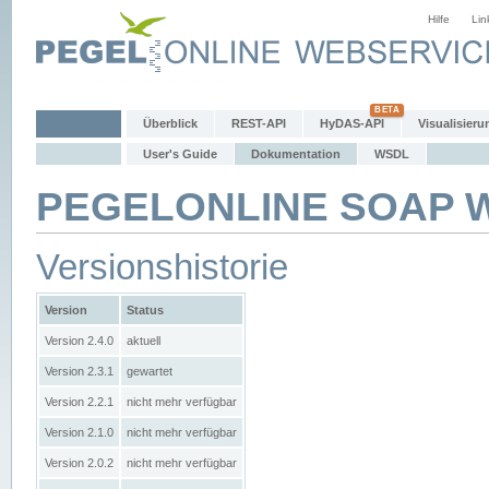
Hilfe
Lin
Überblick
REST-API
HyDAS-API
Visualisieru
User's Guide
Dokumentation
WSDL
PEGELONLINE SOAP We
Versionshistorie
Version
Status
Version 2.4.0
aktuell
Version 2.3.1
gewartet
Version 2.2.1
nicht mehr verfügbar
Version 2.1.0
nicht mehr verfügbar
Version 2.0.2
nicht mehr verfügbar