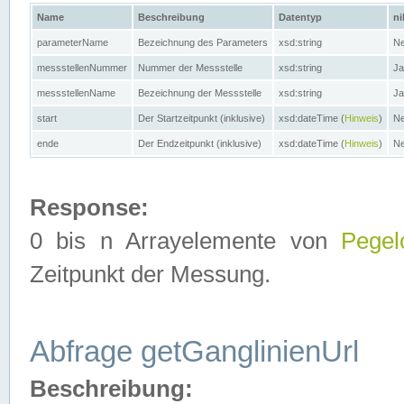
Name
Beschreibung
Datentyp
ni
parameterName
Bezeichnung des Parameters
xsd:string
Ne
messstellenNummer
Nummer der Messstelle
xsd:string
Ja
messstellenName
Bezeichnung der Messstelle
xsd:string
Ja
start
Der Startzeitpunkt (inklusive)
xsd:dateTime (
Hinweis
)
Ne
ende
Der Endzeitpunkt (inklusive)
xsd:dateTime (
Hinweis
)
Ne
Response:
0 bis n Arrayelemente von
Pegel
Zeitpunkt der Messung.
Abfrage getGanglinienUrl
Beschreibung: