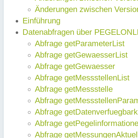
Änderungen zwischen Version
Einführung
Datenabfragen über PEGELONL
Abfrage getParameterList
Abfrage getGewaesserList
Abfrage getGewaesser
Abfrage getMessstellenList
Abfrage getMessstelle
Abfrage getMessstellenPara
Abfrage getDatenverfuegbark
Abfrage getPegelinformation
Abfrage getMessungenAktuel