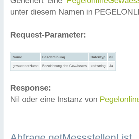
Generiert eine
PegelonlineGewaes
unter diesem Namen in PEGELONLINE
Request-Parameter:
Name
Beschreibung
Datentyp
nil
gewaesserName
Bezeichnung des Gewässers
xsd:string
Ja
Response:
Nil oder eine Instanz von
Pegelonli
Abfrage getMessstellenList