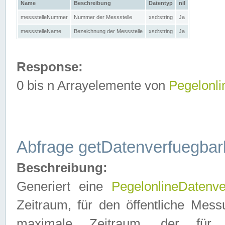
Name
Beschreibung
Datentyp
nil
messstelleNummer
Nummer der Messstelle
xsd:string
Ja
messstelleName
Bezeichnung der Messstelle
xsd:string
Ja
Response:
0 bis n Arrayelemente von
Pegelonl
Abfrage getDatenverfuegbar
Beschreibung:
Generiert eine
PegelonlineDatenve
Zeitraum, für den öffentliche Mess
maximale Zeitraum, der fü