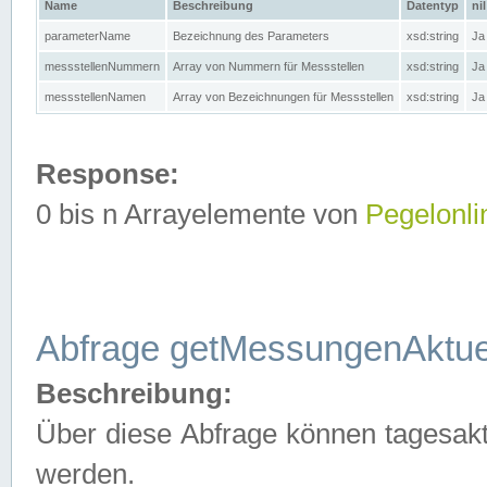
Name
Beschreibung
Datentyp
nil
parameterName
Bezeichnung des Parameters
xsd:string
Ja
messstellenNummern
Array von Nummern für Messstellen
xsd:string
Ja
messstellenNamen
Array von Bezeichnungen für Messstellen
xsd:string
Ja
Response:
0 bis n Arrayelemente von
Pegelonli
Abfrage getMessungenAktue
Beschreibung:
Über diese Abfrage können tagesakt
werden.