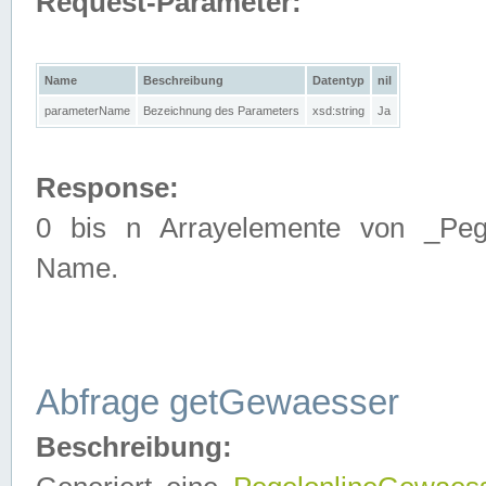
Request-Parameter:
Name
Beschreibung
Datentyp
nil
parameterName
Bezeichnung des Parameters
xsd:string
Ja
Response:
0 bis n Arrayelemente von _Pege
Name.
Abfrage getGewaesser
Beschreibung: