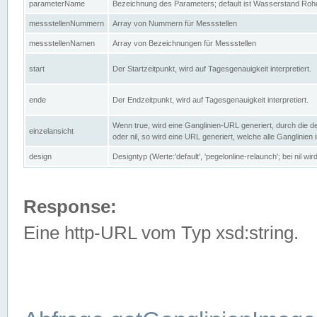
parameterName
Bezeichnung des Parameters; default ist Wasserstand Rohd
messstellenNummern
Array von Nummern für Messstellen
messstellenNamen
Array von Bezeichnungen für Messstellen
start
Der Startzeitpunkt, wird auf Tagesgenauigkeit interpretiert.
ende
Der Endzeitpunkt, wird auf Tagesgenauigkeit interpretiert.
Wenn true, wird eine Ganglinien-URL generiert, durch die d
einzelansicht
oder nil, so wird eine URL generiert, welche alle Ganglinien
design
Designtyp (Werte:'default', 'pegelonline-relaunch'; bei nil 
Response:
Eine http-URL vom Typ xsd:string.