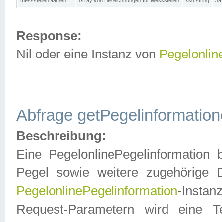
messstellenNamen
Array von Bezeichnungen für Messstellen
xsd:string
Ja
Response:
Nil oder eine Instanz von
Pegelonlin
Abfrage getPegelinformatio
Beschreibung:
Eine PegelonlinePegelinformation 
Pegel sowie weitere zugehörige D
PegelonlinePegelinformation
-Insta
Request-Parametern wird eine T