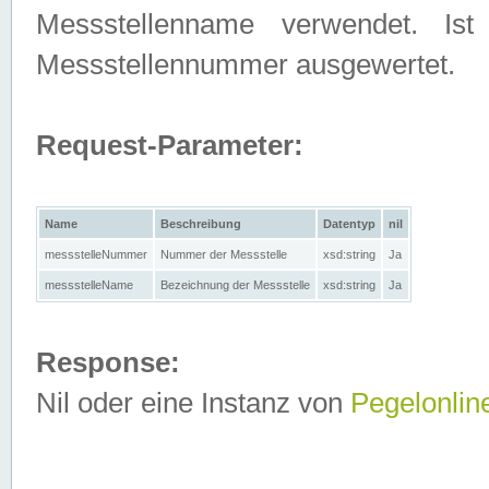
Messstellenname verwendet. Is
Messstellennummer ausgewertet.
Request-Parameter:
Name
Beschreibung
Datentyp
nil
messstelleNummer
Nummer der Messstelle
xsd:string
Ja
messstelleName
Bezeichnung der Messstelle
xsd:string
Ja
Response:
Nil oder eine Instanz von
Pegelonlin