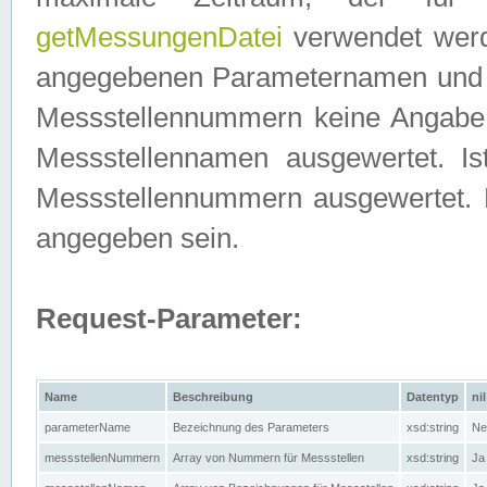
getMessungenDatei
verwendet werden
angegebenen Parameternamen und M
Messstellennummern keine Angabe g
Messstellennamen ausgewertet. I
Messstellennummern ausgewertet.
angegeben sein.
Request-Parameter:
Name
Beschreibung
Datentyp
nil
parameterName
Bezeichnung des Parameters
xsd:string
Ne
messstellenNummern
Array von Nummern für Messstellen
xsd:string
Ja