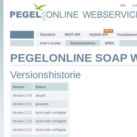
Hilfe
Lin
Überblick
REST-API
HyDAS-API
Visualisieru
User's Guide
Dokumentation
WSDL
PEGELONLINE SOAP We
Versionshistorie
Version
Status
Version 2.4.0
aktuell
Version 2.3.1
gewartet
Version 2.2.1
nicht mehr verfügbar
Version 2.1.0
nicht mehr verfügbar
Version 2.0.2
nicht mehr verfügbar