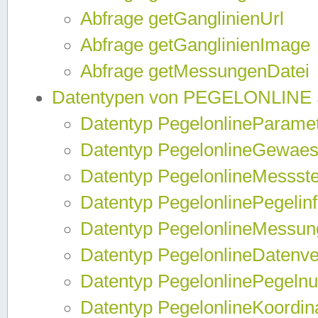
Abfrage getGanglinienUrl
Abfrage getGanglinienImage
Abfrage getMessungenDatei
Datentypen von PEGELONLINE
Datentyp PegelonlineParame
Datentyp PegelonlineGewaes
Datentyp PegelonlineMessste
Datentyp PegelonlinePegelin
Datentyp PegelonlineMessun
Datentyp PegelonlineDatenve
Datentyp PegelonlinePegelnu
Datentyp PegelonlineKoordin