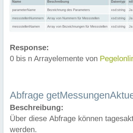
Name
Beschreibung
Datentyp
nil
parameterName
Bezeichnung des Parameters
xsd:string
Ja
messstellenNummern
Array von Nummern für Messstellen
xsd:string
Ja
messstellenNamen
Array von Bezeichnungen für Messstellen
xsd:string
Ja
Response:
0 bis n Arrayelemente von
Pegelonli
Abfrage getMessungenAktue
Beschreibung:
Über diese Abfrage können tagesakt
werden.