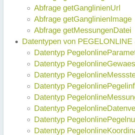
Abfrage getGanglinienUrl
Abfrage getGanglinienImage
Abfrage getMessungenDatei
Datentypen von PEGELONLINE
Datentyp PegelonlineParame
Datentyp PegelonlineGewaes
Datentyp PegelonlineMessste
Datentyp PegelonlinePegelin
Datentyp PegelonlineMessun
Datentyp PegelonlineDatenve
Datentyp PegelonlinePegelnu
Datentyp PegelonlineKoordin