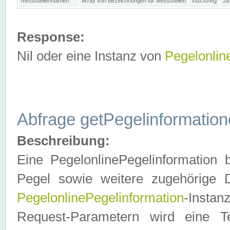
messstellenNamen
Array von Bezeichnungen für Messstellen
xsd:string
Ja
Response:
Nil oder eine Instanz von
Pegelonlin
Abfrage getPegelinformatio
Beschreibung:
Eine PegelonlinePegelinformation 
Pegel sowie weitere zugehörige D
PegelonlinePegelinformation
-Insta
Request-Parametern wird eine T