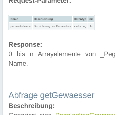
Request-Parameter:
Name
Beschreibung
Datentyp
nil
parameterName
Bezeichnung des Parameters
xsd:string
Ja
Response:
0 bis n Arrayelemente von _Pege
Name.
Abfrage getGewaesser
Beschreibung: