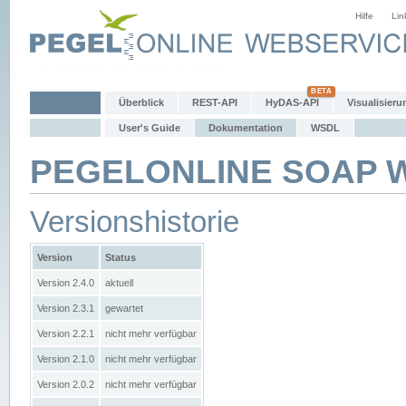
Hilfe
Lin
Überblick
REST-API
HyDAS-API
Visualisieru
User's Guide
Dokumentation
WSDL
PEGELONLINE SOAP We
Versionshistorie
Version
Status
Version 2.4.0
aktuell
Version 2.3.1
gewartet
Version 2.2.1
nicht mehr verfügbar
Version 2.1.0
nicht mehr verfügbar
Version 2.0.2
nicht mehr verfügbar