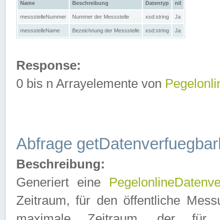
Name
Beschreibung
Datentyp
nil
messstelleNummer
Nummer der Messstelle
xsd:string
Ja
messstelleName
Bezeichnung der Messstelle
xsd:string
Ja
Response:
0 bis n Arrayelemente von
Pegelonl
Abfrage getDatenverfuegbar
Beschreibung:
Generiert eine
PegelonlineDatenve
Zeitraum, für den öffentliche Mess
maximale Zeitraum, der fü