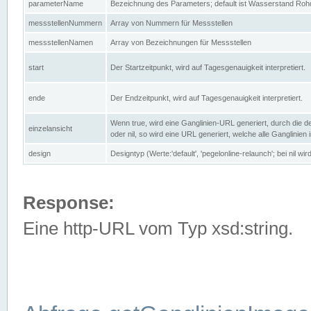
parameterName
Bezeichnung des Parameters; default ist Wasserstand Rohd
messstellenNummern
Array von Nummern für Messstellen
messstellenNamen
Array von Bezeichnungen für Messstellen
start
Der Startzeitpunkt, wird auf Tagesgenauigkeit interpretiert.
ende
Der Endzeitpunkt, wird auf Tagesgenauigkeit interpretiert.
Wenn true, wird eine Ganglinien-URL generiert, durch die d
einzelansicht
oder nil, so wird eine URL generiert, welche alle Ganglinien
design
Designtyp (Werte:'default', 'pegelonline-relaunch'; bei nil 
Response:
Eine http-URL vom Typ xsd:string.