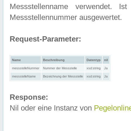
Messstellenname verwendet. Is
Messstellennummer ausgewertet.
Request-Parameter:
Name
Beschreibung
Datentyp
nil
messstelleNummer
Nummer der Messstelle
xsd:string
Ja
messstelleName
Bezeichnung der Messstelle
xsd:string
Ja
Response:
Nil oder eine Instanz von
Pegelonlin