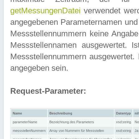
getMessungenDatei
verwendet werden
angegebenen Parameternamen und M
Messstellennummern keine Angabe g
Messstellennamen ausgewertet. I
Messstellennummern ausgewertet.
angegeben sein.
Request-Parameter:
Name
Beschreibung
Datentyp
nil
parameterName
Bezeichnung des Parameters
xsd:string
Ne
messstellenNummern
Array von Nummern für Messstellen
xsd:string
Ja