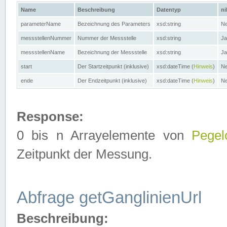
Name
Beschreibung
Datentyp
ni
parameterName
Bezeichnung des Parameters
xsd:string
Ne
messstellenNummer
Nummer der Messstelle
xsd:string
Ja
messstellenName
Bezeichnung der Messstelle
xsd:string
Ja
start
Der Startzeitpunkt (inklusive)
xsd:dateTime (
Hinweis
)
Ne
ende
Der Endzeitpunkt (inklusive)
xsd:dateTime (
Hinweis
)
Ne
Response:
0 bis n Arrayelemente von
Pegel
Zeitpunkt der Messung.
Abfrage getGanglinienUrl
Beschreibung: