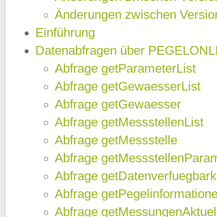
Änderungen zwischen Version
Einführung
Datenabfragen über PEGELONL
Abfrage getParameterList
Abfrage getGewaesserList
Abfrage getGewaesser
Abfrage getMessstellenList
Abfrage getMessstelle
Abfrage getMessstellenPara
Abfrage getDatenverfuegbark
Abfrage getPegelinformation
Abfrage getMessungenAktuel