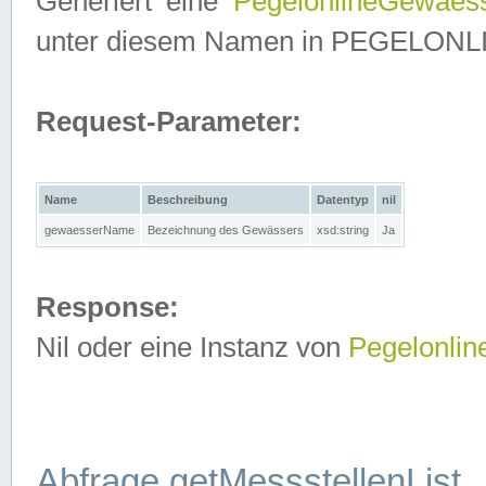
Generiert eine
PegelonlineGewaes
unter diesem Namen in PEGELONLINE
Request-Parameter:
Name
Beschreibung
Datentyp
nil
gewaesserName
Bezeichnung des Gewässers
xsd:string
Ja
Response:
Nil oder eine Instanz von
Pegelonli
Abfrage getMessstellenList