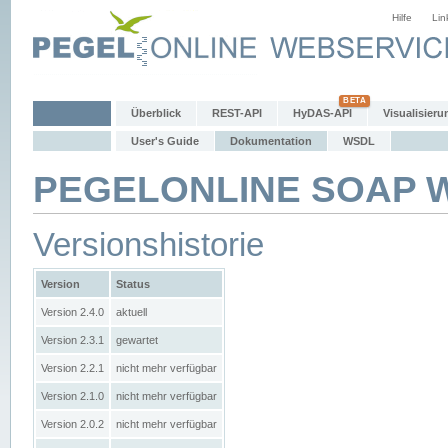
Hilfe
Lin
Überblick
REST-API
HyDAS-API
Visualisieru
User's Guide
Dokumentation
WSDL
PEGELONLINE SOAP We
Versionshistorie
Version
Status
Version 2.4.0
aktuell
Version 2.3.1
gewartet
Version 2.2.1
nicht mehr verfügbar
Version 2.1.0
nicht mehr verfügbar
Version 2.0.2
nicht mehr verfügbar