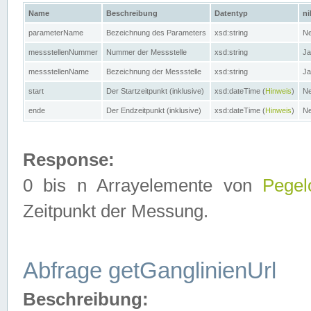
Name
Beschreibung
Datentyp
ni
parameterName
Bezeichnung des Parameters
xsd:string
Ne
messstellenNummer
Nummer der Messstelle
xsd:string
Ja
messstellenName
Bezeichnung der Messstelle
xsd:string
Ja
start
Der Startzeitpunkt (inklusive)
xsd:dateTime (
Hinweis
)
Ne
ende
Der Endzeitpunkt (inklusive)
xsd:dateTime (
Hinweis
)
Ne
Response:
0 bis n Arrayelemente von
Pegel
Zeitpunkt der Messung.
Abfrage getGanglinienUrl
Beschreibung: