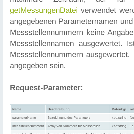
getMessungenDatei
verwendet werden
angegebenen Parameternamen und M
Messstellennummern keine Angabe g
Messstellennamen ausgewertet. I
Messstellennummern ausgewertet.
angegeben sein.
Request-Parameter:
Name
Beschreibung
Datentyp
nil
parameterName
Bezeichnung des Parameters
xsd:string
Ne
messstellenNummern
Array von Nummern für Messstellen
xsd:string
Ja