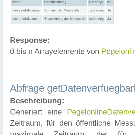
Name
Beschreibung
Datentyp
nil
messstelleNummer
Nummer der Messstelle
xsd:string
Ja
messstelleName
Bezeichnung der Messstelle
xsd:string
Ja
Response:
0 bis n Arrayelemente von
Pegelonl
Abfrage getDatenverfuegbar
Beschreibung:
Generiert eine
PegelonlineDatenve
Zeitraum, für den öffentliche Mess
maximale Zeitraum, der fü