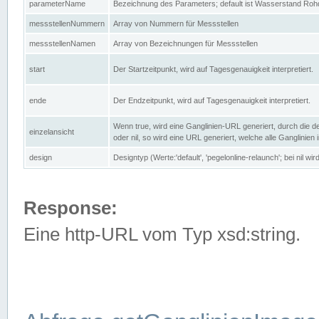
parameterName
Bezeichnung des Parameters; default ist Wasserstand Rohd
messstellenNummern
Array von Nummern für Messstellen
messstellenNamen
Array von Bezeichnungen für Messstellen
start
Der Startzeitpunkt, wird auf Tagesgenauigkeit interpretiert.
ende
Der Endzeitpunkt, wird auf Tagesgenauigkeit interpretiert.
Wenn true, wird eine Ganglinien-URL generiert, durch die d
einzelansicht
oder nil, so wird eine URL generiert, welche alle Ganglinien
design
Designtyp (Werte:'default', 'pegelonline-relaunch'; bei nil 
Response:
Eine http-URL vom Typ xsd:string.