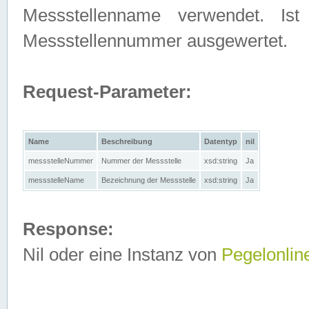
Messstellenname verwendet. Is
Messstellennummer ausgewertet.
Request-Parameter:
Name
Beschreibung
Datentyp
nil
messstelleNummer
Nummer der Messstelle
xsd:string
Ja
messstelleName
Bezeichnung der Messstelle
xsd:string
Ja
Response:
Nil oder eine Instanz von
Pegelonlin