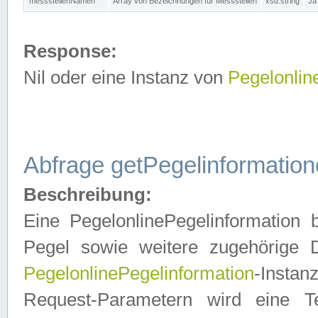
messstellenNamen
Array von Bezeichnungen für Messstellen
xsd:string
Ja
Response:
Nil oder eine Instanz von
Pegelonlin
Abfrage getPegelinformatio
Beschreibung:
Eine PegelonlinePegelinformation 
Pegel sowie weitere zugehörige D
PegelonlinePegelinformation
-Insta
Request-Parametern wird eine T