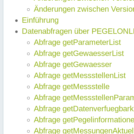
Änderungen zwischen Version
Einführung
Datenabfragen über PEGELONL
Abfrage getParameterList
Abfrage getGewaesserList
Abfrage getGewaesser
Abfrage getMessstellenList
Abfrage getMessstelle
Abfrage getMessstellenPara
Abfrage getDatenverfuegbark
Abfrage getPegelinformation
Abfrage getMessungenAktuel