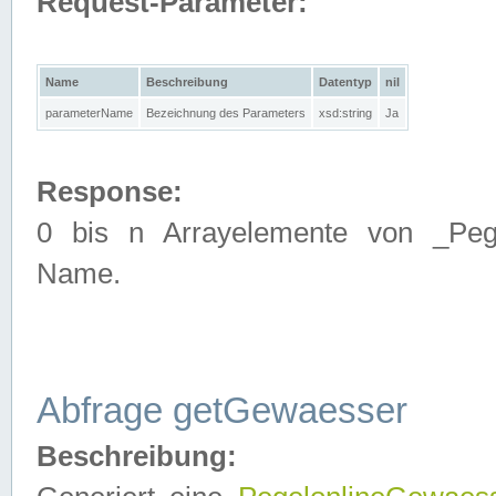
Request-Parameter:
Name
Beschreibung
Datentyp
nil
parameterName
Bezeichnung des Parameters
xsd:string
Ja
Response:
0 bis n Arrayelemente von _Pege
Name.
Abfrage getGewaesser
Beschreibung: