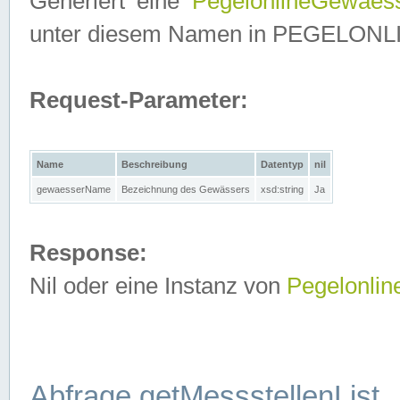
Generiert eine
PegelonlineGewaes
unter diesem Namen in PEGELONLINE
Request-Parameter:
Name
Beschreibung
Datentyp
nil
gewaesserName
Bezeichnung des Gewässers
xsd:string
Ja
Response:
Nil oder eine Instanz von
Pegelonli
Abfrage getMessstellenList