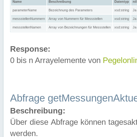
Name
Beschreibung
Datentyp
nil
parameterName
Bezeichnung des Parameters
xsd:string
Ja
messstellenNummern
Array von Nummern für Messstellen
xsd:string
Ja
messstellenNamen
Array von Bezeichnungen für Messstellen
xsd:string
Ja
Response:
0 bis n Arrayelemente von
Pegelonli
Abfrage getMessungenAktue
Beschreibung:
Über diese Abfrage können tagesakt
werden.