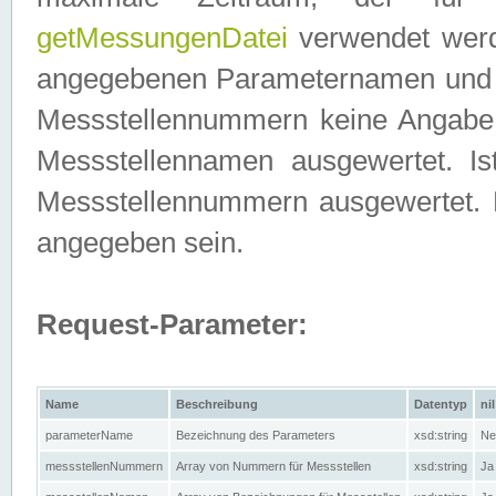
getMessungenDatei
verwendet werden
angegebenen Parameternamen und M
Messstellennummern keine Angabe g
Messstellennamen ausgewertet. I
Messstellennummern ausgewertet.
angegeben sein.
Request-Parameter:
Name
Beschreibung
Datentyp
nil
parameterName
Bezeichnung des Parameters
xsd:string
Ne
messstellenNummern
Array von Nummern für Messstellen
xsd:string
Ja