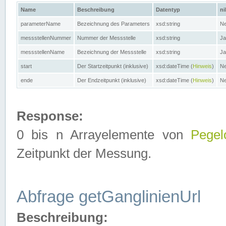
Name
Beschreibung
Datentyp
ni
parameterName
Bezeichnung des Parameters
xsd:string
Ne
messstellenNummer
Nummer der Messstelle
xsd:string
Ja
messstellenName
Bezeichnung der Messstelle
xsd:string
Ja
start
Der Startzeitpunkt (inklusive)
xsd:dateTime (
Hinweis
)
Ne
ende
Der Endzeitpunkt (inklusive)
xsd:dateTime (
Hinweis
)
Ne
Response:
0 bis n Arrayelemente von
Pegel
Zeitpunkt der Messung.
Abfrage getGanglinienUrl
Beschreibung: