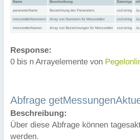
Name
Beschreibung
Datentyp
nil
parameterName
Bezeichnung des Parameters
xsd:string
Ja
messstellenNummern
Array von Nummern für Messstellen
xsd:string
Ja
messstellenNamen
Array von Bezeichnungen für Messstellen
xsd:string
Ja
Response:
0 bis n Arrayelemente von
Pegelonli
Abfrage getMessungenAktue
Beschreibung:
Über diese Abfrage können tagesakt
werden.