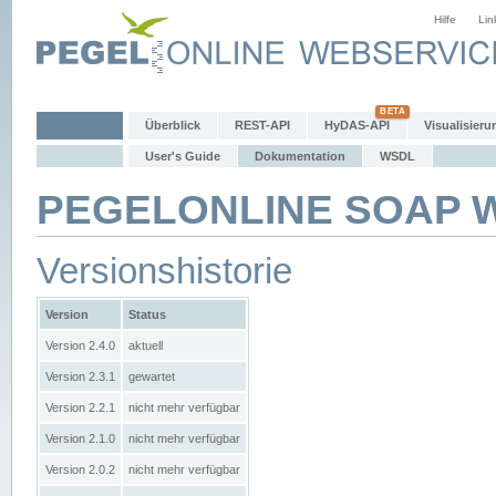
Hilfe
Lin
Überblick
REST-API
HyDAS-API
Visualisieru
User's Guide
Dokumentation
WSDL
PEGELONLINE SOAP We
Versionshistorie
Version
Status
Version 2.4.0
aktuell
Version 2.3.1
gewartet
Version 2.2.1
nicht mehr verfügbar
Version 2.1.0
nicht mehr verfügbar
Version 2.0.2
nicht mehr verfügbar