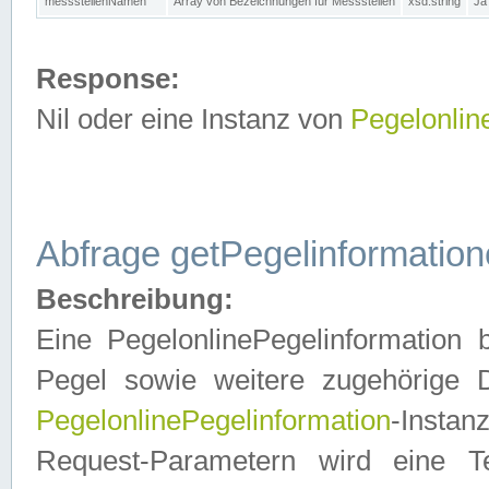
messstellenNamen
Array von Bezeichnungen für Messstellen
xsd:string
Ja
Response:
Nil oder eine Instanz von
Pegelonlin
Abfrage getPegelinformatio
Beschreibung:
Eine PegelonlinePegelinformation 
Pegel sowie weitere zugehörige D
PegelonlinePegelinformation
-Insta
Request-Parametern wird eine T