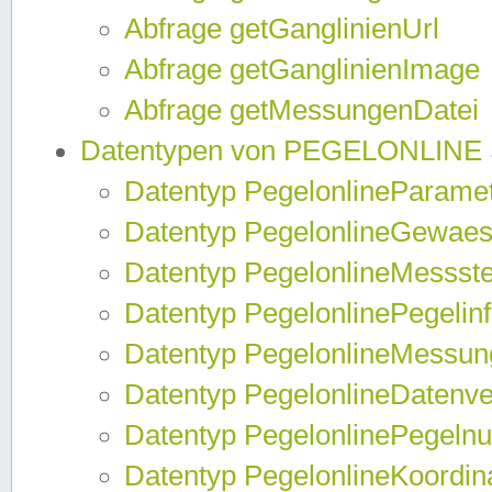
Abfrage getGanglinienUrl
Abfrage getGanglinienImage
Abfrage getMessungenDatei
Datentypen von PEGELONLINE
Datentyp PegelonlineParame
Datentyp PegelonlineGewaes
Datentyp PegelonlineMessste
Datentyp PegelonlinePegelin
Datentyp PegelonlineMessun
Datentyp PegelonlineDatenve
Datentyp PegelonlinePegelnu
Datentyp PegelonlineKoordin