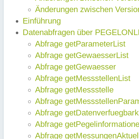
Änderungen zwischen Version
Einführung
Datenabfragen über PEGELONL
Abfrage getParameterList
Abfrage getGewaesserList
Abfrage getGewaesser
Abfrage getMessstellenList
Abfrage getMessstelle
Abfrage getMessstellenPara
Abfrage getDatenverfuegbark
Abfrage getPegelinformation
Abfrage getMessungenAktuel