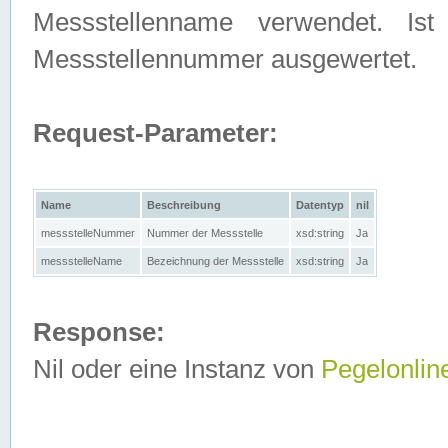
Messstellenname verwendet. Is
Messstellennummer ausgewertet.
Request-Parameter:
Name
Beschreibung
Datentyp
nil
messstelleNummer
Nummer der Messstelle
xsd:string
Ja
messstelleName
Bezeichnung der Messstelle
xsd:string
Ja
Response:
Nil oder eine Instanz von
Pegelonlin