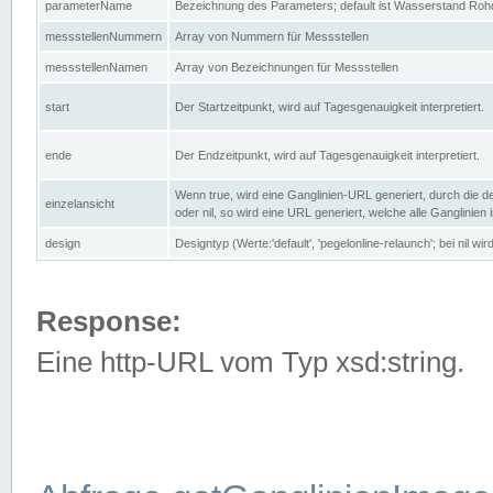
parameterName
Bezeichnung des Parameters; default ist Wasserstand Rohd
messstellenNummern
Array von Nummern für Messstellen
messstellenNamen
Array von Bezeichnungen für Messstellen
start
Der Startzeitpunkt, wird auf Tagesgenauigkeit interpretiert.
ende
Der Endzeitpunkt, wird auf Tagesgenauigkeit interpretiert.
Wenn true, wird eine Ganglinien-URL generiert, durch die d
einzelansicht
oder nil, so wird eine URL generiert, welche alle Ganglinien
design
Designtyp (Werte:'default', 'pegelonline-relaunch'; bei nil 
Response:
Eine http-URL vom Typ xsd:string.