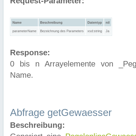
Request-Parameter:
Name
Beschreibung
Datentyp
nil
parameterName
Bezeichnung des Parameters
xsd:string
Ja
Response:
0 bis n Arrayelemente von _Pege
Name.
Abfrage getGewaesser
Beschreibung: