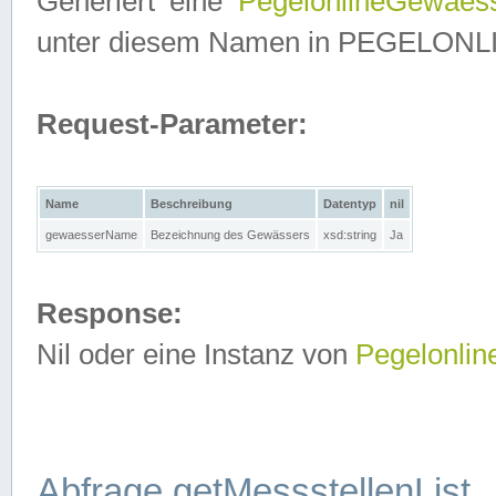
Generiert eine
PegelonlineGewaes
unter diesem Namen in PEGELONLINE
Request-Parameter:
Name
Beschreibung
Datentyp
nil
gewaesserName
Bezeichnung des Gewässers
xsd:string
Ja
Response:
Nil oder eine Instanz von
Pegelonli
Abfrage getMessstellenList