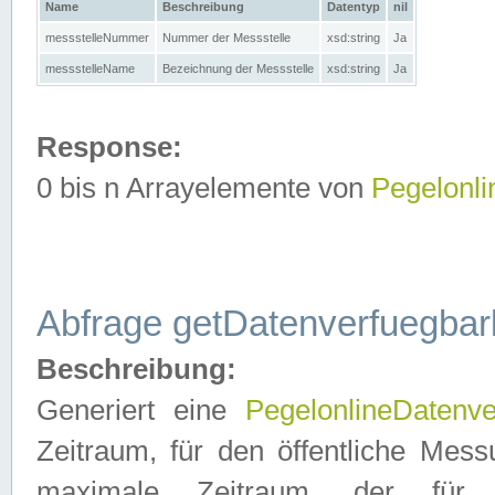
Name
Beschreibung
Datentyp
nil
messstelleNummer
Nummer der Messstelle
xsd:string
Ja
messstelleName
Bezeichnung der Messstelle
xsd:string
Ja
Response:
0 bis n Arrayelemente von
Pegelonl
Abfrage getDatenverfuegbar
Beschreibung:
Generiert eine
PegelonlineDatenve
Zeitraum, für den öffentliche Mess
maximale Zeitraum, der fü