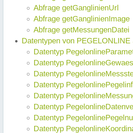
Abfrage getGanglinienUrl
Abfrage getGanglinienImage
Abfrage getMessungenDatei
Datentypen von PEGELONLINE
Datentyp PegelonlineParame
Datentyp PegelonlineGewaes
Datentyp PegelonlineMessste
Datentyp PegelonlinePegelin
Datentyp PegelonlineMessun
Datentyp PegelonlineDatenve
Datentyp PegelonlinePegelnu
Datentyp PegelonlineKoordin