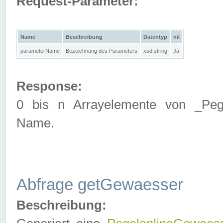
Request-Parameter:
Name
Beschreibung
Datentyp
nil
parameterName
Bezeichnung des Parameters
xsd:string
Ja
Response:
0 bis n Arrayelemente von _Pege
Name.
Abfrage getGewaesser
Beschreibung: