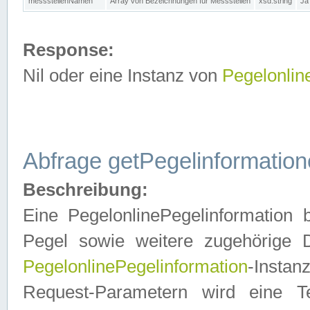
messstellenNamen
Array von Bezeichnungen für Messstellen
xsd:string
Ja
Response:
Nil oder eine Instanz von
Pegelonlin
Abfrage getPegelinformatio
Beschreibung:
Eine PegelonlinePegelinformation 
Pegel sowie weitere zugehörige D
PegelonlinePegelinformation
-Insta
Request-Parametern wird eine T