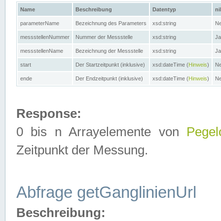
Name
Beschreibung
Datentyp
ni
parameterName
Bezeichnung des Parameters
xsd:string
Ne
messstellenNummer
Nummer der Messstelle
xsd:string
Ja
messstellenName
Bezeichnung der Messstelle
xsd:string
Ja
start
Der Startzeitpunkt (inklusive)
xsd:dateTime (
Hinweis
)
Ne
ende
Der Endzeitpunkt (inklusive)
xsd:dateTime (
Hinweis
)
Ne
Response:
0 bis n Arrayelemente von
Pegel
Zeitpunkt der Messung.
Abfrage getGanglinienUrl
Beschreibung: