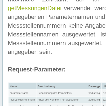
getMessungenDatei
verwendet werden
angegebenen Parameternamen und M
Messstellennummern keine Angabe g
Messstellennamen ausgewertet. I
Messstellennummern ausgewertet.
angegeben sein.
Request-Parameter:
Name
Beschreibung
Datentyp
nil
parameterName
Bezeichnung des Parameters
xsd:string
Ne
messstellenNummern
Array von Nummern für Messstellen
xsd:string
Ja