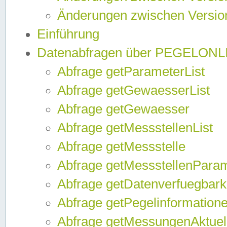
Änderungen zwischen Version
Einführung
Datenabfragen über PEGELONL
Abfrage getParameterList
Abfrage getGewaesserList
Abfrage getGewaesser
Abfrage getMessstellenList
Abfrage getMessstelle
Abfrage getMessstellenPara
Abfrage getDatenverfuegbark
Abfrage getPegelinformation
Abfrage getMessungenAktuel