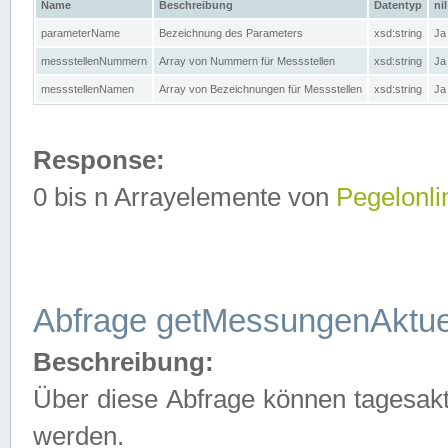
Name
Beschreibung
Datentyp
nil
parameterName
Bezeichnung des Parameters
xsd:string
Ja
messstellenNummern
Array von Nummern für Messstellen
xsd:string
Ja
messstellenNamen
Array von Bezeichnungen für Messstellen
xsd:string
Ja
Response:
0 bis n Arrayelemente von
Pegelonli
Abfrage getMessungenAktue
Beschreibung:
Über diese Abfrage können tagesakt
werden.