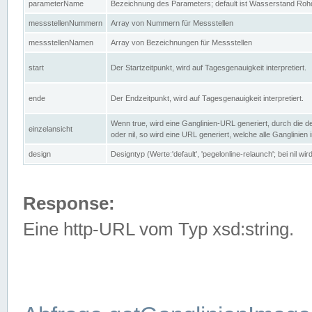
parameterName
Bezeichnung des Parameters; default ist Wasserstand Rohd
messstellenNummern
Array von Nummern für Messstellen
messstellenNamen
Array von Bezeichnungen für Messstellen
start
Der Startzeitpunkt, wird auf Tagesgenauigkeit interpretiert.
ende
Der Endzeitpunkt, wird auf Tagesgenauigkeit interpretiert.
Wenn true, wird eine Ganglinien-URL generiert, durch die d
einzelansicht
oder nil, so wird eine URL generiert, welche alle Ganglinien
design
Designtyp (Werte:'default', 'pegelonline-relaunch'; bei nil 
Response:
Eine http-URL vom Typ xsd:string.