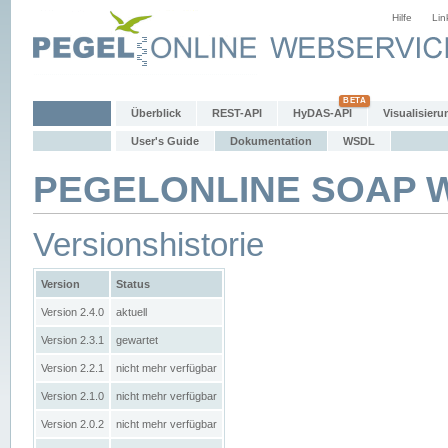
Hilfe
Lin
Überblick
REST-API
HyDAS-API
Visualisieru
User's Guide
Dokumentation
WSDL
PEGELONLINE SOAP We
Versionshistorie
Version
Status
Version 2.4.0
aktuell
Version 2.3.1
gewartet
Version 2.2.1
nicht mehr verfügbar
Version 2.1.0
nicht mehr verfügbar
Version 2.0.2
nicht mehr verfügbar