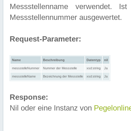
Messstellenname verwendet. Is
Messstellennummer ausgewertet.
Request-Parameter:
Name
Beschreibung
Datentyp
nil
messstelleNummer
Nummer der Messstelle
xsd:string
Ja
messstelleName
Bezeichnung der Messstelle
xsd:string
Ja
Response:
Nil oder eine Instanz von
Pegelonlin