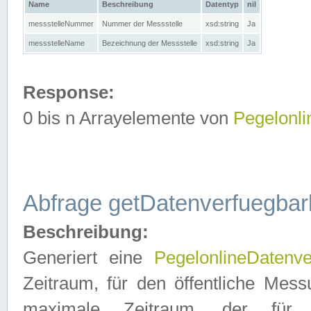
Name
Beschreibung
Datentyp
nil
messstelleNummer
Nummer der Messstelle
xsd:string
Ja
messstelleName
Bezeichnung der Messstelle
xsd:string
Ja
Response:
0 bis n Arrayelemente von
Pegelonl
Abfrage getDatenverfuegbar
Beschreibung:
Generiert eine
PegelonlineDatenve
Zeitraum, für den öffentliche Mess
maximale Zeitraum, der fü