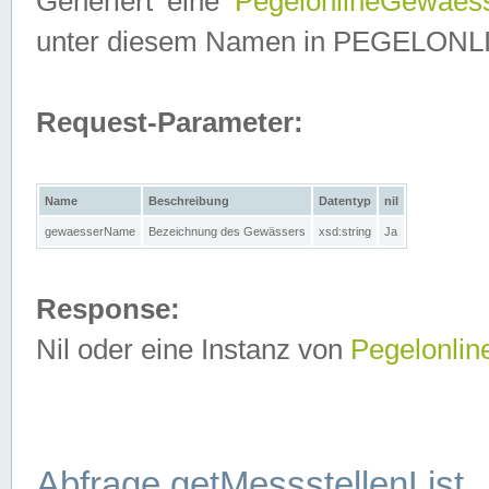
Generiert eine
PegelonlineGewaes
unter diesem Namen in PEGELONLINE
Request-Parameter:
Name
Beschreibung
Datentyp
nil
gewaesserName
Bezeichnung des Gewässers
xsd:string
Ja
Response:
Nil oder eine Instanz von
Pegelonli
Abfrage getMessstellenList