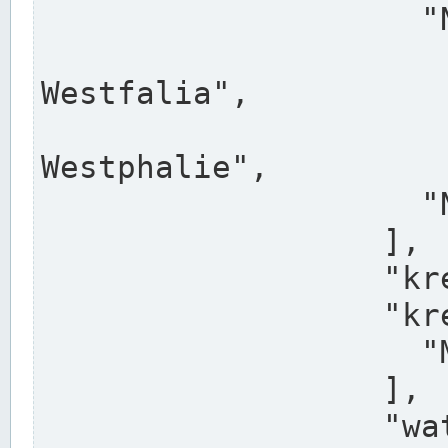
                    "North Rhine-Westphalia",

                    "Nadreni
Westfalia",

                    "Rhéna
Westphalie",

                    "Noordrijn-Westfalen"

                  ],

                  "kreis": "Münster",

                  "kreis_alternatives": [

                    "Munster"

                  ],

                  "water_alternatives": [
