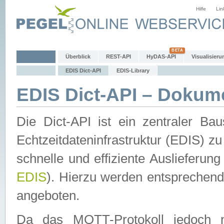
Hilfe
Lin
Überblick
REST-API
HyDAS-API
Visualisieru
EDIS Dict-API
EDIS-Library
EDIS Dict-API – Dokum
Die Dict-API ist ein zentraler 
Echtzeitdateninfrastruktur (EDIS) zu
schnelle und effiziente Auslieferun
EDIS
). Hierzu werden entspreche
angeboten.
Da das MQTT-Protokoll jedoch n