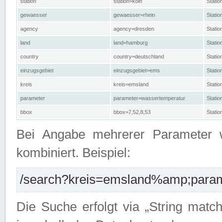
station
station=köln
Stati
gewaesser
gewaesser=rhein
Stati
agency
agency=dresden
Stati
land
land=hamburg
Stati
country
country=deutschland
Statio
einzugsgebiet
einzugsgebiet=ems
Stati
kreis
kreis=emsland
Stati
parameter
parameter=wassertemperatur
Stati
bbox
bbox=7,52,8,53
Statio
Bei Angabe mehrerer Parameter 
kombiniert. Beispiel:
/search?kreis=emsland%amp;parame
Die Suche erfolgt via „String matc