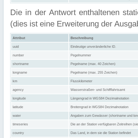
Die in der Antwort enthaltenen stat
(dies ist eine Erweiterung der Au
Attribut
Beschreibung
uuid
Eindeutige unveränderliche ID.
number
Pegelnummer
shortname
Pegelname (max. 40 Zeichen)
longname
Pegelname (max. 255 Zeichen)
km
Flusskilometer
agency
Wasserstraßen- und Schifffahrtsamt
longitude
Längengrad in WGS84 Dezimalnotation
latitude
Breitengrad in WGS84 Dezimalnotation
water
Angaben zum Gewässer (shortname und lo
timeseries
Die an der Station verfügbaren Zeitreihen (si
country
Das Land, in dem sie die Station befindet