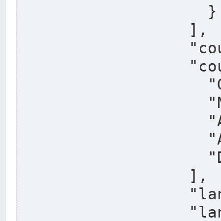
                    }

                  ],

                  "country": "Deutschland",

                  "country_alternatives": [

                    "Germany",

                    "Niemcy",

                    "Alemaña",

                    "Allemagne",

                    "Duitsland"

                  ],

                  "land": "Nordrhein-Westfalen",

                  "land_alternatives": [
