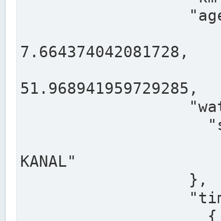
                  "agency": "RHEINE",

                  
7.664374042081728,

                 
51.968941959729285,

                  "water": {

                    "shortname": "DEK",

                    "longname": "DORTMUND-E
KANAL"

                  },

                  "timeseries": [

                    {
