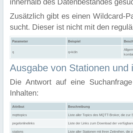
innerhalb des Datenbestandes gesuc
Zusätzlich gibt es einen Wildcard-P
sucht. Dieser ist nicht mit den reg
Parameter
Beispiel
Besch
Allgem
q
q=köln
kombin
Ausgabe von Stationen und i
Die Antwort auf eine Suchanfrag
Inhalten:
Attribut
Beschreibung
mqtttopics
Liste aller Topics des MQTT-Broker, die zur
pegelonlinelinks
Liste der Links zum Download der verfügba
stations
Liste aller Stationen mit ihren Zeitreihen, di