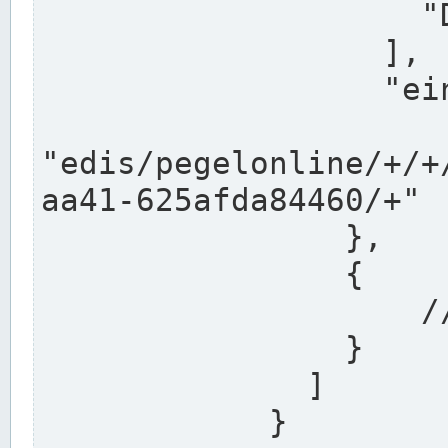
                    "DEK"

                  ],

                  "einzugsgebiet": "Ems",

                  
"edis/pegelonline/+/+
aa41-625afda84460/+"

                },

                {

                    // Weitere Stationen

                }

              ]

            }
