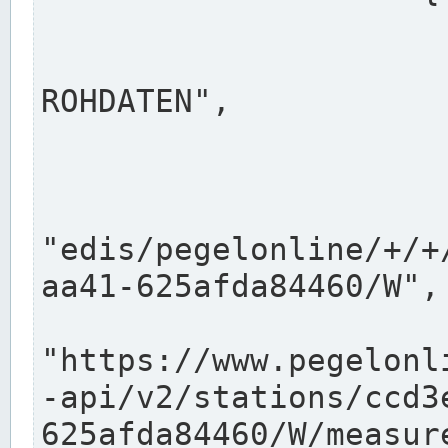
                      "shortname": "W"
                      "longname": "WASSER
ROHDATEN",

                      "unit": "m+NN",
                      "equidistance": 1
                    
"edis/pegelonline/+/+
aa41-625afda84460/W",

                      "pegel
"https://www.pegelonl
-api/v2/stations/ccd3
625afda84460/W/measure