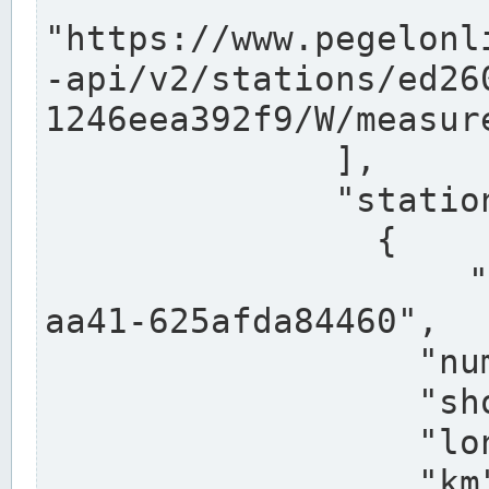
"https://www.pegelonl
-api/v2/stations/ed26
1246eea392f9/W/measure
              ],

              "stations": [

                {

                  "uuid": "ccd3e8f1-39e9-4e09-
aa41-625afda84460",

                  "number": "27800040",

                  "shortname": "MÜNSTER OW",

                  "longname": "MÜNSTER OW",

                  "km": 70.315,
