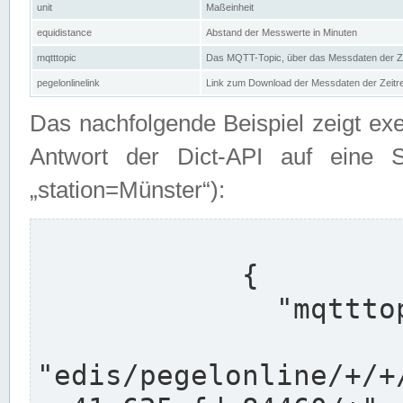
unit
Maßeinheit
equidistance
Abstand der Messwerte in Minuten
mqtttopic
Das MQTT-Topic, über das Messdaten der Ze
pegelonlinelink
Link zum Download der Messdaten der Zeit
Das nachfolgende Beispiel zeigt ex
Antwort der Dict-API auf eine 
„station=Münster“):
            {

              "mqtttopics": [

"edis/pegelonline/+/+